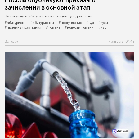
России опубликуют приказы о
зачислении в основной этап
На госуслуги абитуриентам поступит уведомление.
#абитуриент
#абитуриенты
#поступление
#вуз
#вузы
#приемная кампания
#Тюмень
#новости Тюмени
#карт
Вслух.ру
7 августа, 07:49