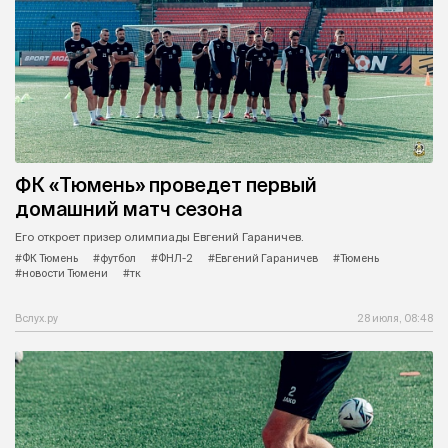
ФК «Тюмень» проведет первый
домашний матч сезона
Его откроет призер олимпиады Евгений Гараничев.
#ФК Тюмень
#футбол
#ФНЛ-2
#Евгений Гараничев
#Тюмень
#новости Тюмени
#тк
Вслух.ру
28 июля, 08:48