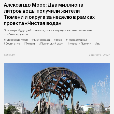
Александр Моор: Два миллиона
литров воды получили жители
Тюмени и округа за неделю в рамках
проекта «Чистая вода»
Все меры будут действовать, пока ситуация окончательно не
стабилизируется.
#Александр Моор
#чистая вода
#вода
#Росводоканал
#бесплатно
#Тюмень
#Тюменский округ
#новости Тюмени
#тк
Вслух.ру
7 августа, 07:27