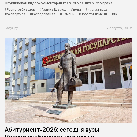
Опубликован видеокомментарий главного санитарного врача.
#Роспотребнадзор
#Галина Шарухо
#вода
#чистая вода
#экспертиза
#Росводоканал
#Тюмень
#новости Тюмени
#тк
Вслух.ру
7 августа, 08:06
Абитуриент-2026: сегодня вузы