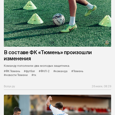
В составе ФК «Тюмень» произошли
изменения
Команду пополнили два молодых защитника.
#ФК Тюмень
#футбол
#ФНЛ-2
#команда
#Тюмень
#новости Тюмени
#тк
Вслух.ру
26 июля, 08:29