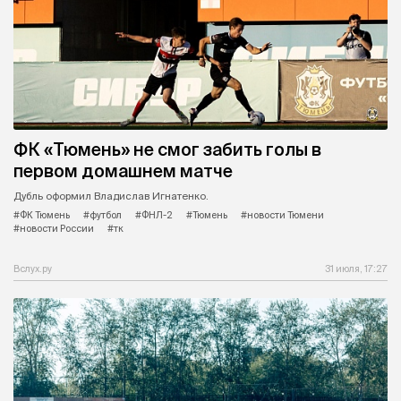
ФК «Тюмень» не смог забить голы в
первом домашнем матче
Дубль оформил Владислав Игнатенко.
#ФК Тюмень
#футбол
#ФНЛ-2
#Тюмень
#новости Тюмени
#новости России
#тк
Вслух.ру
31 июля, 17:27