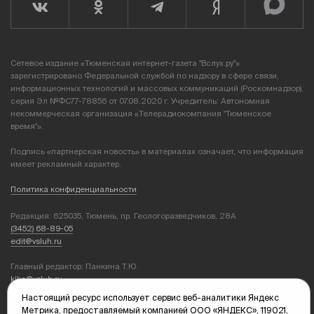
Сетевое издание «Тюменская интернет-газета "Вслух.ру"»
зарегистрировано Федеральной службой по надзору в сфере связи,
информационных технологий и массовых коммуникаций (Роскомнадзор),
серия Эл №ФС77-78856 от 07.08.2020 г. Учредитель: Автономная
некоммерческая организация «Телерадиокомпания "Тюменское
время"».
Подпись «партнерская новость» в материалах означает, что информация
имеет рекламный характер.
Политика конфиденциальности
Редакция: 625035, Тюмень, пр. Геологоразведчиков, 28А
(3452) 68-89-05
edit@vsluh.ru
Главный редактор: Панкина Т.Ю.
kika@vsluh.ru
Настоящий ресурс использует сервис веб-аналитики Яндекс
По вопросам рекламы:
Метрика, предоставляемый компанией ООО «ЯНДЕКС», 119021,