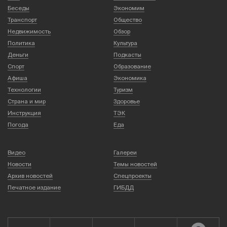
Беседы
Экономим
Транспорт
Общество
Недвижимость
Обзор
Политика
Культура
Деньги
Подкасты
Спорт
Образование
Афиша
Экономика
Технологии
Туризм
Страна и мир
Здоровье
Инструкция
ТЭК
Погода
Еда
Видео
Галереи
Новости
Темы новостей
Архив новостей
Спецпроекты
Печатное издание
ГИБДД