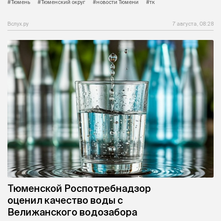
#Тюмень
#Тюменский округ
#новости Тюмени
#тк
Вслух.ру
7 августа, 08:28
Тюменской Роспотребнадзор
оценил качество воды с
Велижанского водозабора