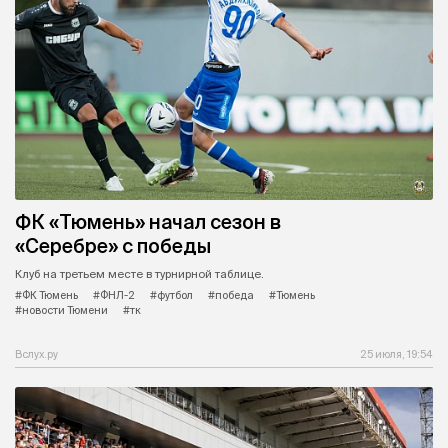
ФК «Тюмень» начал сезон в
«Серебре» с победы
Клуб на третьем месте в турнирной таблице.
#ФК Тюмень
#ФНЛ-2
#футбол
#победа
#Тюмень
#новости Тюмени
#тк
Вслух.ру
25 июля, 19:54