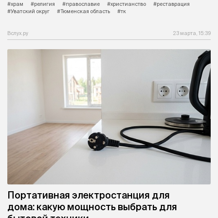
#храм
#религия
#православие
#христианство
#реставрация
#Уватский округ
#Тюменская область
#тк
Вслух.ру
23 марта, 15:39
Портативная электростанция для
дома: какую мощность выбрать для