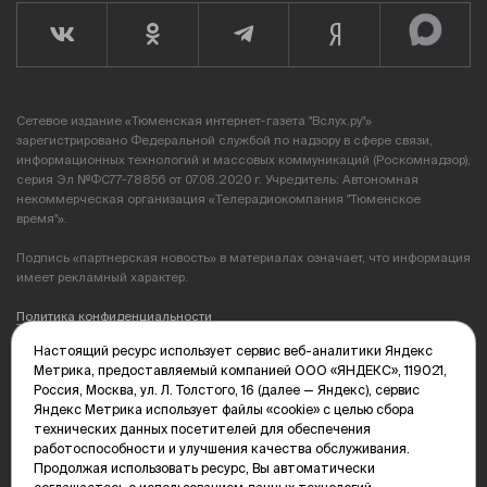
Сетевое издание «Тюменская интернет-газета "Вслух.ру"»
зарегистрировано Федеральной службой по надзору в сфере связи,
информационных технологий и массовых коммуникаций (Роскомнадзор),
серия Эл №ФС77-78856 от 07.08.2020 г. Учредитель: Автономная
некоммерческая организация «Телерадиокомпания "Тюменское
время"».
Подпись «партнерская новость» в материалах означает, что информация
имеет рекламный характер.
Политика конфиденциальности
Настоящий ресурс использует сервис веб-аналитики Яндекс
Редакция: 625035, Тюмень, пр. Геологоразведчиков, 28А
Метрика, предоставляемый компанией ООО «ЯНДЕКС», 119021,
(3452) 68-89-05
Россия, Москва, ул. Л. Толстого, 16 (далее — Яндекс), сервис
edit@vsluh.ru
Яндекс Метрика использует файлы «cookie» с целью сбора
технических данных посетителей для обеспечения
Главный редактор: Панкина Т.Ю.
работоспособности и улучшения качества обслуживания.
kika@vsluh.ru
Продолжая использовать ресурс, Вы автоматически