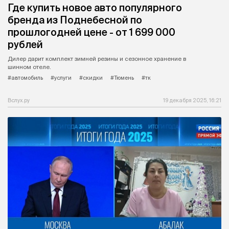
Где купить новое авто популярного
бренда из Поднебесной по
прошлогодней цене - от 1 699 000
рублей
Дилер дарит комплект зимней резины и сезонное хранение в
шинном отеле.
#автомобиль
#услуги
#скидки
#Тюмень
#тк
Вслух.ру
19 декабря 2025, 16:21