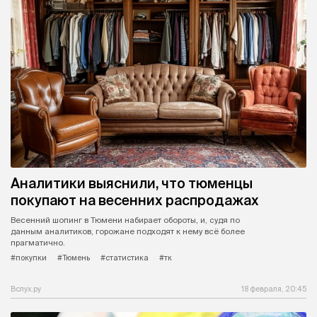
Аналитики выяснили, что тюменцы
покупают на весенних распродажах
Весенний шопинг в Тюмени набирает обороты, и, судя по
данным аналитиков, горожане подходят к нему всё более
прагматично.
#покупки
#Тюмень
#статистика
#тк
Вслух.ру
18 февраля, 20:45