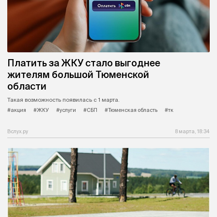
Платить за ЖКУ стало выгоднее
жителям большой Тюменской
области
Такая возможность появилась с 1 марта.
#акция
#ЖКУ
#услуги
#СБП
#Тюменская область
#тк
Вслух.ру
8 марта, 18:34