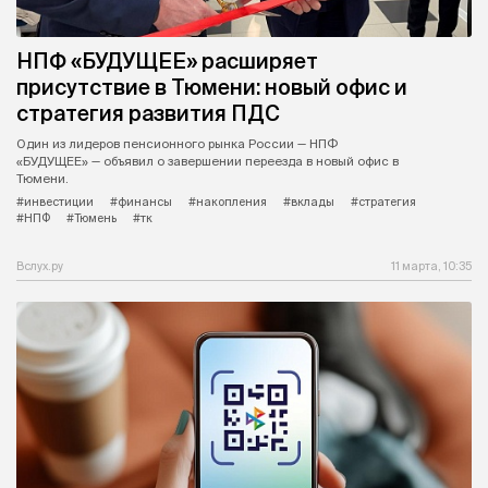
НПФ «БУДУЩЕЕ» расширяет
присутствие в Тюмени: новый офис и
стратегия развития ПДС
Один из лидеров пенсионного рынка России — НПФ
«БУДУЩЕЕ» — объявил о завершении переезда в новый офис в
Тюмени.
#инвестиции
#финансы
#накопления
#вклады
#стратегия
#НПФ
#Тюмень
#тк
Вслух.ру
11 марта, 10:35