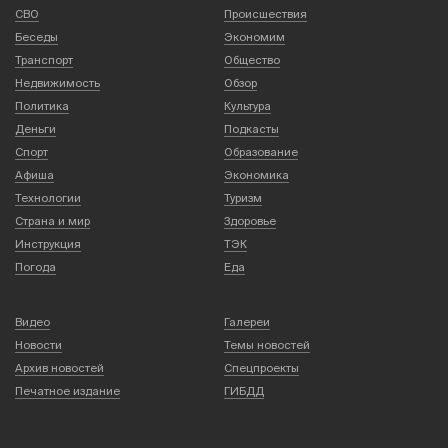
СВО
Происшествия
Беседы
Экономим
Транспорт
Общество
Недвижимость
Обзор
Политика
Культура
Деньги
Подкасты
Спорт
Образование
Афиша
Экономика
Технологии
Туризм
Страна и мир
Здоровье
Инструкция
ТЭК
Погода
Еда
Видео
Галереи
Новости
Темы новостей
Архив новостей
Спецпроекты
Печатное издание
ГИБДД