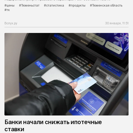
#цены
#Тюменьстат
#статистика
#продукты
#Тюменская область
#тк
Вслух.ру
30 января, 11:51
Банки начали снижать ипотечные
ставки