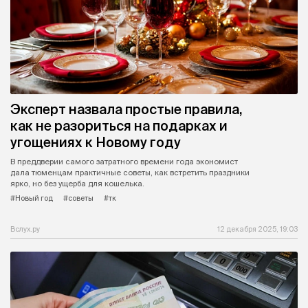
Эксперт назвала простые правила,
как не разориться на подарках и
угощениях к Новому году
В преддверии самого затратного времени года экономист
дала тюменцам практичные советы, как встретить праздники
ярко, но без ущерба для кошелька.
#Новый год
#советы
#тк
Вслух.ру
12 декабря 2025, 19:03