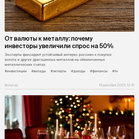
От валюты к металлу: почему
инвесторы увеличили спрос на 50%
Эксперты фиксируют устойчивый интерес россиян к покупке
золота и других драгоценных металлов на обезличенных
металлических счетах.
#инвестиции
#вклады
#экперты
#доходы
#финансы
#тк
Вслух.ру
13 декабря 2025, 12:51