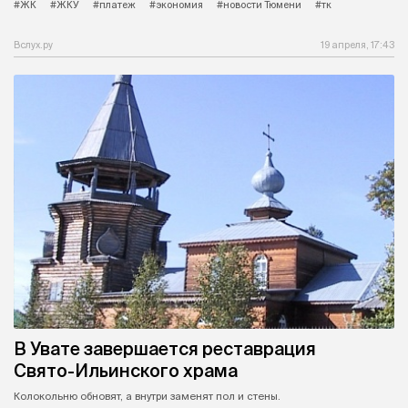
#ЖК
#ЖКУ
#платеж
#экономия
#новости Тюмени
#тк
Вслух.ру
19 апреля, 17:43
В Увате завершается реставрация
Свято-Ильинского храма
Колокольню обновят, а внутри заменят пол и стены.