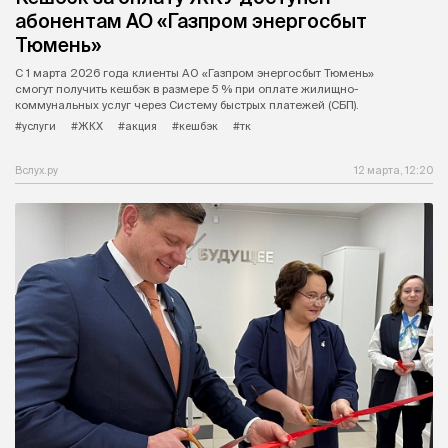
абонентам АО «Газпром энергосбыт
Тюмень»
С 1 марта 2026 года клиенты АО «Газпром энергосбыт Тюмень»
смогут получить кешбэк в размере 5 % при оплате жилищно-
коммунальных услуг через Систему быстрых платежей (СБП).
#услуги
#ЖКХ
#акция
#кешбэк
#тк
Вслух.ру
12 марта, 12:20