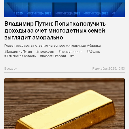
Владимир Путин: Попытка получить
доходы за счет многодетных семей
выглядит аморально
Глава государства ответил на вопрос жительницы Абалака.
#Владимир Путин
#президент
#прямая линия
#Абалак
#Тюменская область
#новости России
#тк
Вслух.ру
17 декабря 2025, 16:53