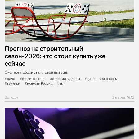
Прогноз на строительный
сезон-2026: что стоит купить уже
сейчас
Эксперты обосновали свои выводы.
#дача
#строительство
#стройматериалы
#цены
#эксперты
#закупки
#новости России
#тк
Вслух.ру
2 марта, 16:12