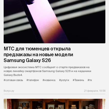
МТС для тюменцев открыла
предзаказы на новые модели
Samsung Galaxy S26
Цифровая экосистема МТС сообщает о старте предзаказов на
новую линейку смартфонов Samsung Galaxy S26 и на наушники
Galaxy Buds4.
#сотовая связь
#телефон
#новинка
#услуги
#Тюмень
#тк
Вслух.ру
21 февраля, 19:58