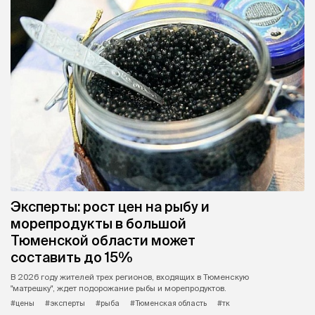
Эксперты: рост цен на рыбу и
морепродукты в большой
Тюменской области может
составить до 15%
В 2026 году жителей трех регионов, входящих в Тюменскую
"матрешку", ждет подорожание рыбы и морепродуктов.
#цены
#эксперты
#рыба
#Тюменская область
#тк