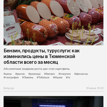
Бензин, продукты, туруслуги: как
изменились цены в Тюменской
области всего за месяц
Абсолютным лидером роста цен стал картофель.
#цены
#рынок
#розница
#бензин
#покупки
#финансы
#география
#Тюмень
#Тобольск
#Ишим
#тк
Вслух.ру
10 июня, 16:25