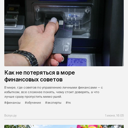
Как не потеряться в море
финансовых советов
В мире, где советов по управлению личными финансами — с
избытком, все сложнее понять, чему стоит доверять, а что
лучше сразу пропустить мимо ушей.
#финансы
#обучение
#эксперты
#тк
Вслух.ру
1 июня, 16:05