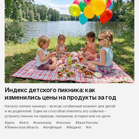
Индекс детского пикника: как
изменились цены на продукты за год
Начало летних каникул – всегда особенный момент для детей
и их родителей. Один из способов отметить это событие –
устроить пикник на природе, например, в парке или на даче.
#дети
#лето
#каникулы
#писник
#Банк России
#Тюменская область
#инфляция
#бюджет
#тк