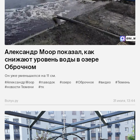
Александр Моор показал, как
снижают уровень воды в озере
Оброчном
Он уже уменьшился на 11 см.
#Александр Моор
#паводок
#озеро
#Оброчное
#видео
#Тюмень
#новости Тюмени
#тк
Вслух.ру
31 июля, 13:44