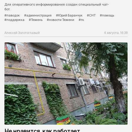
Для оперативного информирования создан специальный чат-
бот.
#паводок
#администрация
#Юрий Баранчук
#СНТ
#помощь
#поддержка
#Тюмень
#новости Тюмени
#тк
Алексей Золотоглавый
4 августа, 16:38
Не нравится, как работает