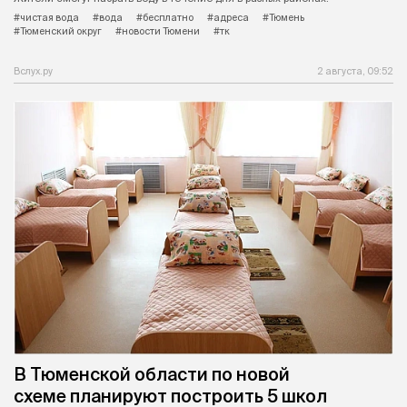
#чистая вода
#вода
#бесплатно
#адреса
#Тюмень
#Тюменский округ
#новости Тюмени
#тк
Вслух.ру
2 августа, 09:52
В Тюменской области по новой
схеме планируют построить 5 школ