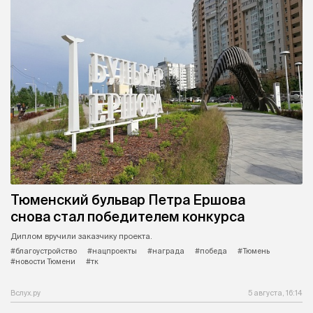
Тюменский бульвар Петра Ершова
снова стал победителем конкурса
Диплом вручили заказчику проекта.
#благоустройство
#нацпроекты
#награда
#победа
#Тюмень
#новости Тюмени
#тк
Вслух.ру
5 августа, 16:14