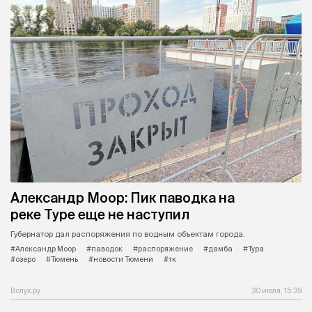
Александр Моор: Пик паводка на
реке Туре еще не наступил
Губернатор дал распоряжения по водным объектам города.
#Александр Моор
#паводок
#распоряжение
#дамба
#Тура
#озеро
#Тюмень
#новости Тюмени
#тк
Вслух.ру
30 июля, 15:39