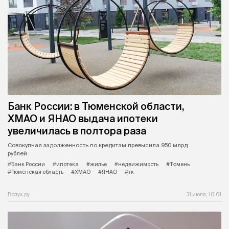
Банк России: в Тюменской области,
ХМАО и ЯНАО выдача ипотеки
увеличилась в полтора раза
Совокупная задолженность по кредитам превысила 950 млрд
рублей.
#Банк России
#ипотека
#жилье
#недвижимость
#Тюмень
#Тюменская область
#ХМАО
#ЯНАО
#тк
Вслух.ру
31 июля, 10:01