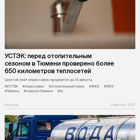
УСТЭК: перед отопительным
сезоном в Тюмени проверено более
650 километров теплосетей
Шестой этап опрессовок продлится до 13 августа.
#УСТЭК
#опрессовки
#отопительный сезон
#ЖКХ
#ЖКУ
#Тюмень
#новости Тюмени
#тк
Вслух.ру
3 августа, 13:57