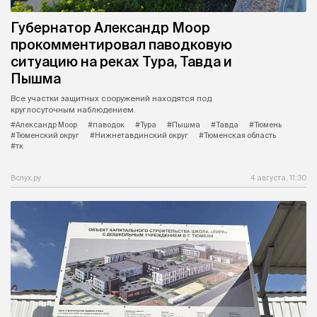
Губернатор Александр Моор
прокомментировал паводковую
ситуацию на реках Тура, Тавда и
Пышма
Все участки защитных сооружений находятся под
круглосуточным наблюдением.
#Александр Моор
#паводок
#Тура
#Пышма
#Тавда
#Тюмень
#Тюменский округ
#Нижнетавдинский округ
#Тюменская область
#тк
Вслух.ру
4 августа, 11:30