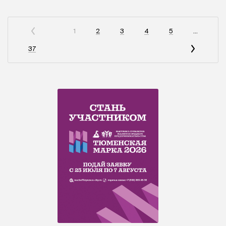
1
2
3
4
5
...
37