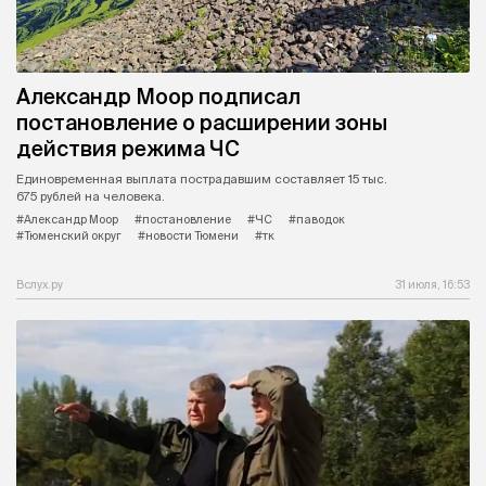
Александр Моор подписал
постановление о расширении зоны
действия режима ЧС
Единовременная выплата пострадавшим составляет 15 тыс.
675 рублей на человека.
#Александр Моор
#постановление
#ЧС
#паводок
#Тюменский округ
#новости Тюмени
#тк
Вслух.ру
31 июля, 16:53