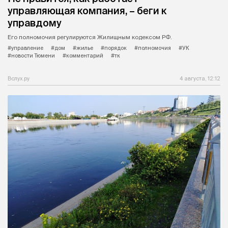
управляющая компания, – беги к
управдому
Его полномочия регулируются Жилищным кодексом РФ.
#управление
#дом
#жилье
#порядок
#полномочия
#УК
#новости Тюмени
#комментарий
#тк
Вслух.ру
4 августа, 12:12