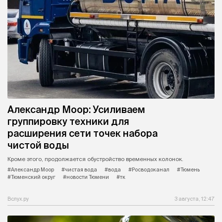
Александр Моор: Усиливаем
группировку техники для
расширения сети точек набора
чистой воды
Кроме этого, продолжается обустройство временных колонок.
#Александр Моор
#чистая вода
#вода
#Росводоканал
#Тюмень
#Тюменский округ
#новости Тюмени
#тк
Вслух.ру
3 августа, 12:47