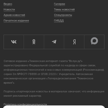
Видео
Галереи
Новости
Темы новостей
Архив новостей
Спецпроекты
Печатное издание
ГИБДД
Сетевое издание «Тюменская интернет-газета "Вслух.ру"»
зарегистрировано Федеральной службой по надзору в сфере связи,
информационных технологий и массовых коммуникаций (Роскомнадзор),
серия Эл №ФС77-78856 от 07.08.2020 г. Учредитель: Автономная
некоммерческая организация «Телерадиокомпания "Тюменское
время"».
Подпись «партнерская новость» в материалах означает, что информация
имеет рекламный характер.
Политика конфиденциальности