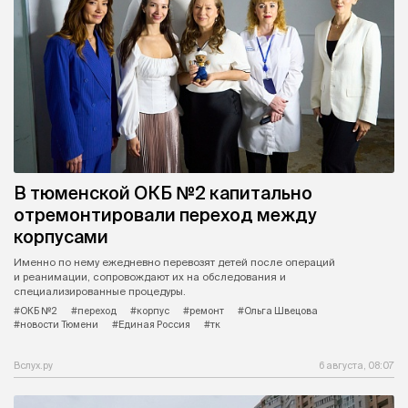
В тюменской ОКБ №2 капитально
отремонтировали переход между
корпусами
Именно по нему ежедневно перевозят детей после операций
и реанимации, сопровождают их на обследования и
специализированные процедуры.
#ОКБ №2
#переход
#корпус
#ремонт
#Ольга Швецова
#новости Тюмени
#Единая Россия
#тк
Вслух.ру
6 августа, 08:07