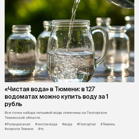
«Чистая вода» в Тюмени: в 127
водоматах можно купить воду за 1
рубль
Все точки набора питьевой воды отмечены на Геопортале
Тюменской области.
#Росводоканал
#чистая вода
#вода
#Геопортал
#Тюмень
#новости Тюмени
#тк