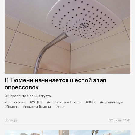
В Тюмени начинается шестой этап
опрессовок
Он продлится до 13 августа.
#опрессовки
#УСТЭК
#отопительный сезон
#ЖКХ
#горячая вода
#Тюмень
#новости Тюмени
#карт
Вслух.ру
30 июля, 17:41