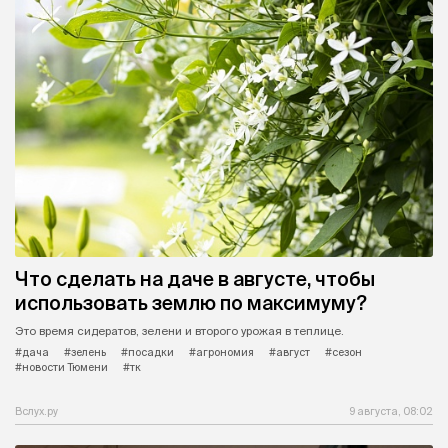
Что сделать на даче в августе, чтобы
использовать землю по максимуму?
Это время сидератов, зелени и второго урожая в теплице.
#дача
#зелень
#посадки
#агрономия
#август
#сезон
#новости Тюмени
#тк
Вслух.ру
9 августа, 08:02