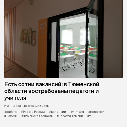
Есть сотни вакансий: в Тюменской
области востребованы педагоги и
учителя
Нужны разные специалисты.
#работа
#Работа России
#вакансии
#учителя
#педагоги
#Тюмень
#Тюменская область
#новости Тюмени
#тк