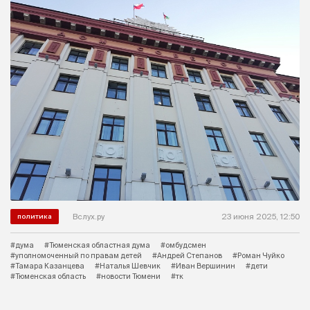
Вслух.ру
23 июня 2025, 12:50
политика
#дума
#Тюменская областная дума
#омбудсмен
#уполномоченный по правам детей
#Андрей Степанов
#Роман Чуйко
#Тамара Казанцева
#Наталья Шевчик
#Иван Вершинин
#дети
#Тюменская область
#новости Тюмени
#тк