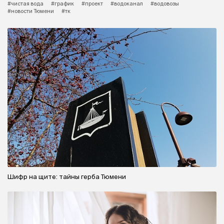
#чистая вода
#график
#проект
#водоканал
#водовозы
#новости Тюмени
#тк
Шифр на щите: тайны герба Тюмени