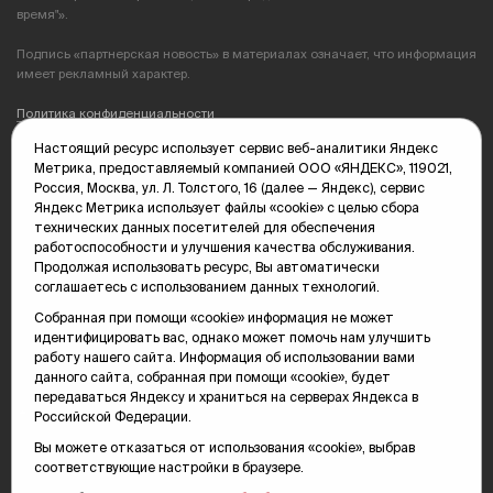
время"».
Подпись «партнерская новость» в материалах означает, что информация
имеет рекламный характер.
Политика конфиденциальности
Настоящий ресурс использует сервис веб-аналитики Яндекс
Редакция: 625035, Тюмень, пр. Геологоразведчиков, 28А
Метрика, предоставляемый компанией ООО «ЯНДЕКС», 119021,
(3452) 68-89-05
Россия, Москва, ул. Л. Толстого, 16 (далее — Яндекс), сервис
edit@vsluh.ru
Яндекс Метрика использует файлы «cookie» с целью сбора
технических данных посетителей для обеспечения
Главный редактор: Панкина Т.Ю.
работоспособности и улучшения качества обслуживания.
kika@vsluh.ru
Продолжая использовать ресурс, Вы автоматически
соглашаетесь с использованием данных технологий.
По вопросам рекламы:
(3452) 68-89-78
Собранная при помощи «cookie» информация не может
kotovaev@sibinformburo.ru
идентифицировать вас, однако может помочь нам улучшить
mim@vsluh.ru
работу нашего сайта. Информация об использовании вами
данного сайта, собранная при помощи «cookie», будет
передаваться Яндексу и храниться на серверах Яндекса в
Российской Федерации.
Вы можете отказаться от использования «cookie», выбрав
соответствующие настройки в браузере.