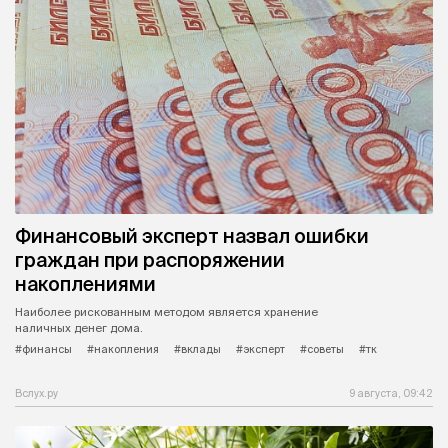
Финансовый эксперт назвал ошибки
граждан при распоряжении
накоплениями
Наиболее рискованным методом является хранение
наличных денег дома.
#финансы
#накопления
#вклады
#эксперт
#советы
#тк
Вслух.ру
9 августа, 09:42