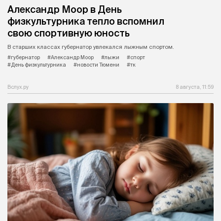
Александр Моор в День
физкультурника тепло вспомнил
свою спортивную юность
В старших классах губернатор увлекался лыжным спортом.
#губернатор
#Александр Моор
#лыжи
#спорт
#День физкультурника
#новости Тюмени
#тк
Вслух.ру
8 августа, 11:59