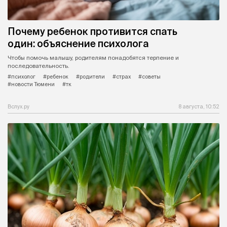
Почему ребенок противится спать
один: объяснение психолога
Чтобы помочь малышу, родителям понадобятся терпение и
последовательность.
#психолог
#ребенок
#родители
#страх
#советы
#новости Тюмени
#тк
Вслух.ру
8 августа, 10:52