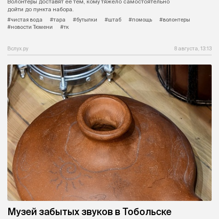
Волонтеры доставят ее тем, кому тяжело самостоятельно
дойти до пункта набора.
#чистая вода
#тара
#бутылки
#штаб
#помощь
#волонтеры
#новости Тюмени
#тк
Вслух.ру
8 августа, 13:13
Музей забытых звуков в Тобольске