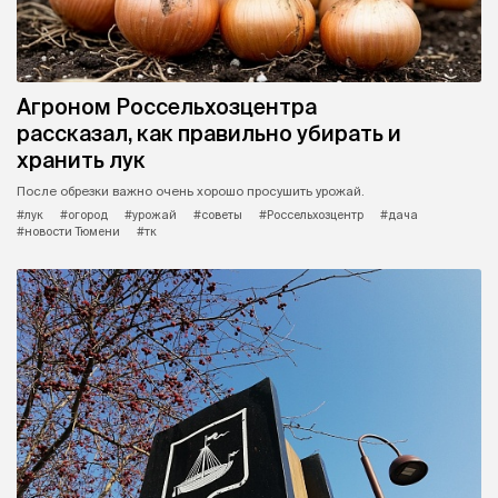
Агроном Россельхозцентра
рассказал, как правильно убирать и
хранить лук
После обрезки важно очень хорошо просушить урожай.
#лук
#огород
#урожай
#советы
#Россельхозцентр
#дача
#новости Тюмени
#тк