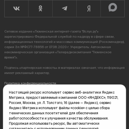
Сетевое издание «Тюменская интернет-газета "Вслух.ру"»
зарегистрировано Федеральной службой по надзору в сфере связи,
информационных технологий и массовых коммуникаций (Роскомнадзор),
серия Эл №ФС77-78856 от 07.08.2020 г. Учредитель: Автономная
некоммерческая организация «Телерадиокомпания "Тюменское
время"».
Подпись «партнерская новость» в материалах означает, что информация
имеет рекламный характер.
Политика конфиденциальности
Настоящий ресурс использует сервис веб-аналитики Яндекс
Редакция: 625035, Тюмень, пр. Геологоразведчиков, 28А
Метрика, предоставляемый компанией ООО «ЯНДЕКС», 119021,
(3452) 68-89-05
Россия, Москва, ул. Л. Толстого, 16 (далее — Яндекс), сервис
edit@vsluh.ru
Яндекс Метрика использует файлы «cookie» с целью сбора
технических данных посетителей для обеспечения
Главный редактор: Панкина Т.Ю.
работоспособности и улучшения качества обслуживания.
kika@vsluh.ru
Продолжая использовать ресурс, Вы автоматически
соглашаетесь с использованием данных технологий.