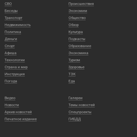
СВО
Происшествия
Беседы
Экономим
Транспорт
Общество
Недвижимость
Обзор
Политика
Культура
Деньги
Подкасты
Спорт
Образование
Афиша
Экономика
Технологии
Туризм
Страна и мир
Здоровье
Инструкция
ТЭК
Погода
Еда
Видео
Галереи
Новости
Темы новостей
Архив новостей
Спецпроекты
Печатное издание
ГИБДД