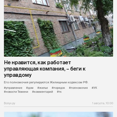
Не нравится, как работает
управляющая компания, – беги к
управдому
Его полномочия регулируются Жилищным кодексом РФ.
#управление
#дом
#жилье
#порядок
#полномочия
#УК
#новости Тюмени
#комментарий
#тк
Вслух.ру
1 августа, 10:00