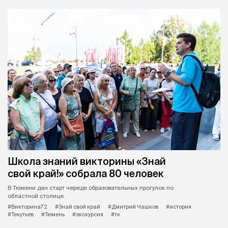
Школа знаний викторины «Знай
свой край!» собрала 80 человек
В Тюмени дан старт череде образовательных прогулок по
областной столице.
#Викторина72
#Знай свой край
#Дмитрий Чашков
#история
#Текутьев
#Тюмень
#экскурсия
#тк