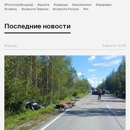
#Роспотребнадзор
#школа
#одежда
#школьники
#здоровье
#советы
#новости Тюмени
#новости России
#тк
Последние новости
Вслух.ру
9 августа, 12:46