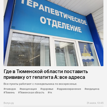
Где в Тюменской области поставить
прививку от гепатита А: все адреса
Все пункты работают с понедельника по воскресенье.
#паводок
#вакцинация
#здоровье
#здравоохранение
#медицина
#Тюмень
#Тюменская область
#тк
Вслух.ру
31 июля, 13:45