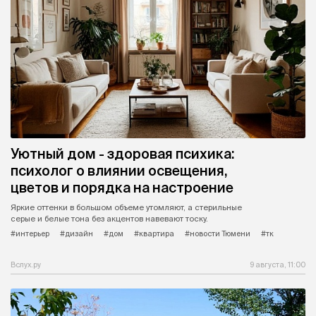
Уютный дом - здоровая психика:
психолог о влиянии освещения,
цветов и порядка на настроение
Яркие оттенки в большом объеме утомляют, а стерильные
серые и белые тона без акцентов навевают тоску.
#интерьер
#дизайн
#дом
#квартира
#новости Тюмени
#тк
Вслух.ру
9 августа, 11:00