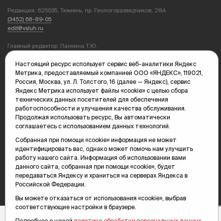
Редакция: 625035, Тюмень, пр. Геологоразведчиков, 28А
(3452) 68-89-05
edit@vsluh.ru
Главный редактор: Панкина Т.Ю.
kika@vsluh.ru
Настоящий ресурс использует сервис веб-аналитики Яндекс
По вопросам рекламы:
Метрика, предоставляемый компанией ООО «ЯНДЕКС», 119021,
(3452) 68-89-78
Россия, Москва, ул. Л. Толстого, 16 (далее — Яндекс), сервис
kotovaev@sibinformburo.ru
Яндекс Метрика использует файлы «cookie» с целью сбора
mim@vsluh.ru
технических данных посетителей для обеспечения
работоспособности и улучшения качества обслуживания.
Продолжая использовать ресурс, Вы автоматически
соглашаетесь с использованием данных технологий.
Собранная при помощи «cookie» информация не может
идентифицировать вас, однако может помочь нам улучшить
работу нашего сайта. Информация об использовании вами
данного сайта, собранная при помощи «cookie», будет
© 2000-2026 Тюменская интернет-газета «Вслух.ру»
передаваться Яндексу и храниться на серверах Яндекса в
16+
Карта сайта
Российской Федерации.
Вы можете отказаться от использования «cookie», выбрав
соответствующие настройки в браузере.
Подробнее о нашей
политике обработки персональных данных
.