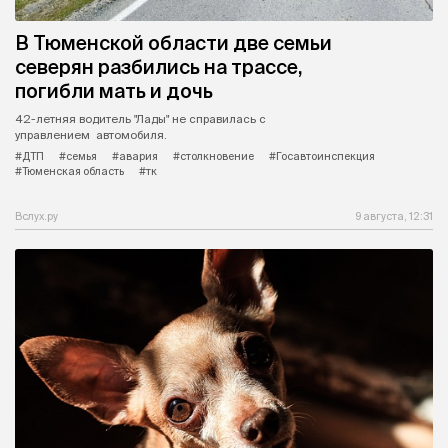
В Тюменской области две семьи
северян разбились на трассе,
погибли мать и дочь
42-летняя водитель "Лады" не справилась с
управлением автомобиля.
#ДТП
#семья
#авария
#столкновение
#Госавтоинспекция
#Тюменская область
#тк
Вслух.ру
9 августа, 12:31