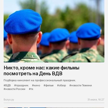
Никто, кроме нас: какие фильмы
посмотреть на День ВДВ
Подборка кинолент на профессиональный праздник.
#ВДВ
#праздник
#кино
#фильм
#обзор
#новости Тюмени
#новости России
#тк
Вслух.ру
31 июля, 16:27