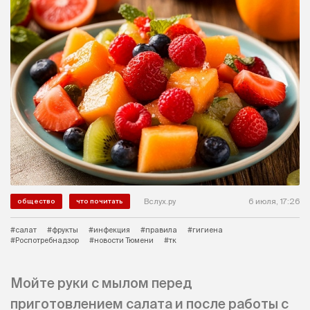
Вслух.ру
6 июля, 17:26
общество
что почитать
#салат
#фрукты
#инфекция
#правила
#гигиена
#Роспотребнадзор
#новости Тюмени
#тк
Мойте руки с мылом перед
приготовлением салата и после работы с