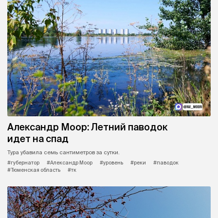
Александр Моор: Летний паводок
идет на спад
Тура убавила семь сантиметров за сутки.
#губернатор
#Александр Моор
#уровень
#реки
#паводок
#Тюменская область
#тк