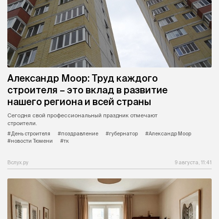
Александр Моор: Труд каждого
строителя – это вклад в развитие
нашего региона и всей страны
Сегодня свой профессиональный праздник отмечают
строители.
#День строителя
#поздравление
#губернатор
#Александр Моор
#новости Тюмени
#тк
Вслух.ру
9 августа, 11:41