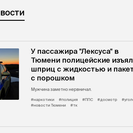
овости
У пассажира "Лексуса" в
Тюмени полицейские изъя
шприц с жидкостью и паке
с порошком
Мужчина заметно нервничал.
#наркотики
#полиция
#ППС
#досмотр
#угол
#новости Тюмени
#тк