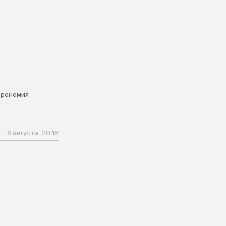
я
трономия
6 августа, 20:18