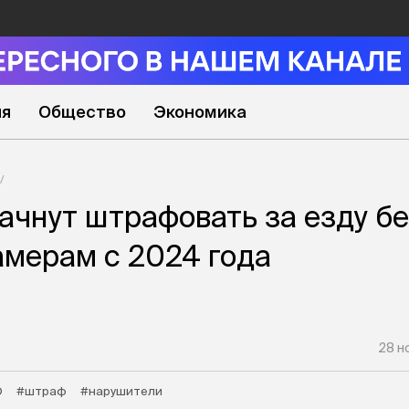
ия
Общество
Экономика
ачнут штрафовать за езду б
мерам с 2024 года
28 н
О
#штраф
#нарушители