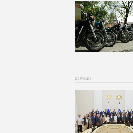
Вслух.ру