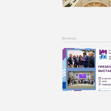
Вслух.ру