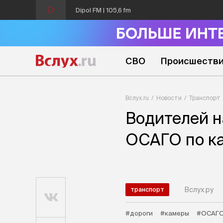
Dipol FM | 105,6 fm
СВО
Происшеств
Вслух.ru
Новости
Транспорт
Водителей н
ОСАГО по ка
Вслух.ру
транспорт
#дороги
#камеры
#ОСАГ