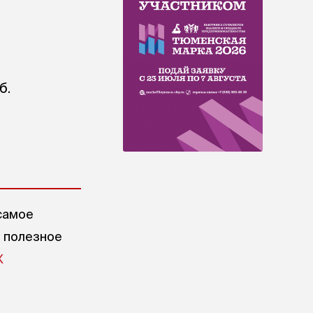
б.
самое
е полезное
X