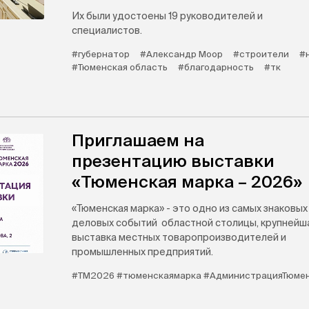
Их были удостоены 19 руководителей и
специалистов.
#губернатор
#Александр Моор
#строители
#
#Тюменская область
#благодарность
#тк
Приглашаем на
презентацию выставки
«Тюменская марка – 2026»
«Тюменская марка» - это одно из самых знаковых
деловых событий областной столицы, крупнейш
выставка местных товаропроизводителей и
промышленных предприятий.
#ТМ2026 #тюменскаямарка #АдминистрацияТюме