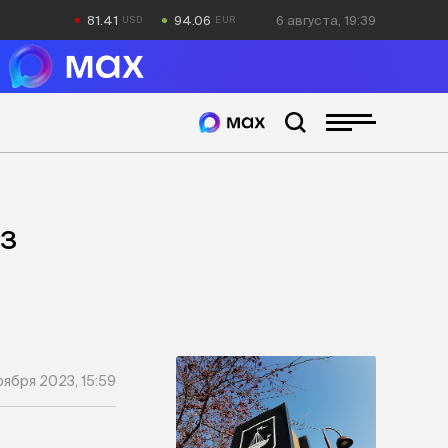
81.41
94.06
6 августа, 19:39
ез
оября 2023, 15:59