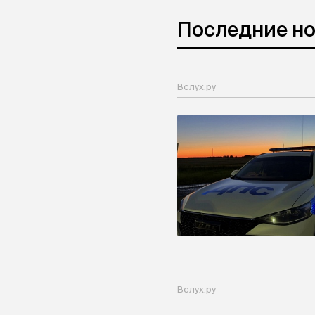
Последние н
Вслух.ру
Вслух.ру