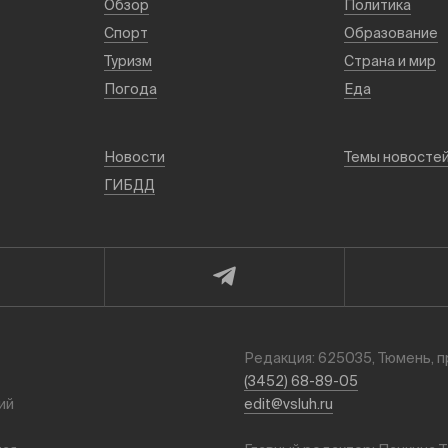
Обзор
Политика
Спорт
Образование
Туризм
Страна и мир
Погода
Еда
Новости
Темы новосте
ГИБДД
Редакция: 625035, Тюмень, п
(3452) 68-89-05
ий
edit@vsluh.ru