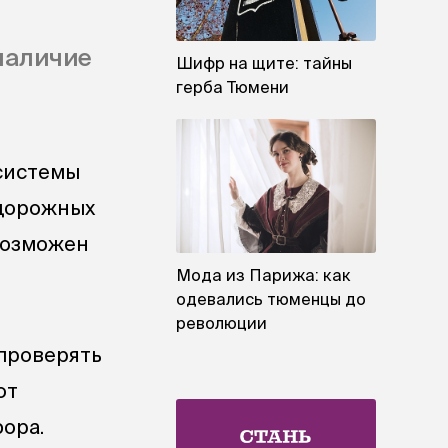
наличие
Шифр на щите: тайны
герба Тюмени
 системы
 дорожных
 возможен
Мода из Парижа: как
одевались тюменцы до
революции
 проверять
ют
ора.