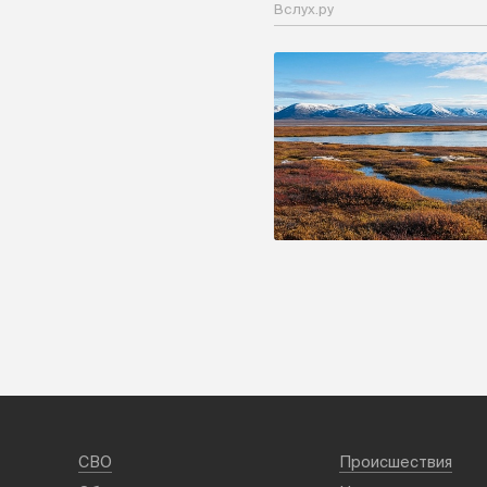
Вслух.ру
СВО
Происшествия