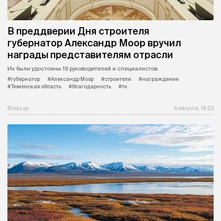
В преддверии Дня строителя
губернатор Александр Моор вручил
награды представителям отрасли
Их были удостоены 19 руководителей и специалистов.
#губернатор
#Александр Моор
#строители
#награждение
#Тюменская область
#благодарность
#тк
Вслух.ру
6 августа, 19:23