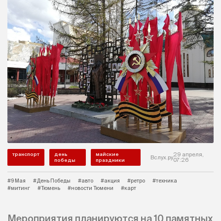
транспорт
день
майские
29 апреля,
Вслух.ру
07:26
победы
праздники
#9 Мая
#День Победы
#авто
#акция
#ретро
#техника
#митинг
#Тюмень
#новости Тюмени
#карт
Мероприятия планируются на 10 памятных