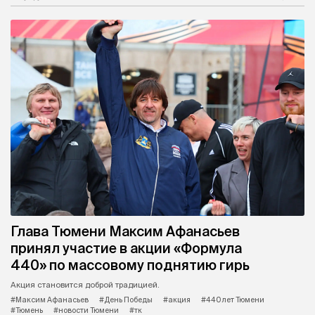
Глава Тюмени Максим Афанасьев
принял участие в акции «Формула
440» по массовому поднятию гирь
Акция становится доброй традицией.
#Максим Афанасьев
#День Победы
#акция
#440 лет Тюмени
#Тюмень
#новости Тюмени
#тк