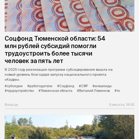
Соцфонд Тюменской области: 54
млн рублей субсидий помогли
трудоустроить более тысячи
человек за пять лет
В 2025 году реализация программ субсидирования вышла на
новый уровень благодаря запуску национального проекта
«Кадры».
#субсидии
#работодатели
#Соцфонд
#СФР
#инвалиды
#трудоустройство
#Тюменская область
#Виталий Левенков
#тк
Вслух.ру
6 августа, 18:00