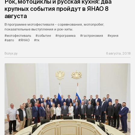
Рок, мотоциклы и русская кухня: два
крупных события пройдут в ЯНАО 8
августа
В программе мотофестиваля - соревнования, мотопробег,
показательные выступления и рок-хиты.
#мотофестиваль
#событие
#программа
#гастрономия
#кухня
#авто
#ЯНАО
#тк
Вслух.ру
6 августа, 20:18