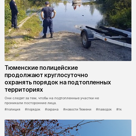
Тюменские полицейские
продолжают круглосуточно
охранять порядок на подтопленных
территориях
Они следят за тем, чтобы на подтопленные участки не
проникали посторонние лица.
#полиция
#порядок
#охрана
#новости Тюмени
#паводок
#тк