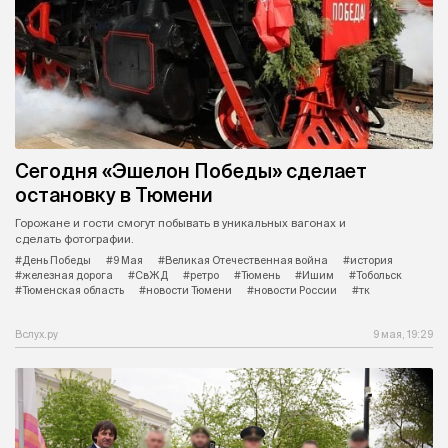
Сегодня «Эшелон Победы» сделает
остановку в Тюмени
Горожане и гости смогут побывать в уникальных вагонах и
сделать фотографии.
#День Победы
#9 Мая
#Великая Отечественная война
#история
#железная дорога
#СвЖД
#ретро
#Тюмень
#Ишим
#Тобольск
#Тюменская область
#новости Тюмени
#новости России
#тк
Вслух.ру
9 мая, 19:29