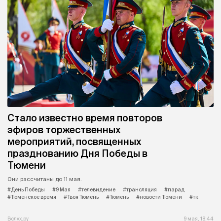
Стало известно время повторов
эфиров торжественных
мероприятий, посвященных
празднованию Дня Победы в
Тюмени
Они рассчитаны до 11 мая.
#День Победы
#9 Мая
#телевидение
#трансляция
#парад
#Тюменское время
#Твоя Тюмень
#Тюмень
#новости Тюмени
#тк
Вслух.ру
9 мая, 18:44