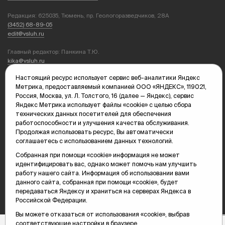
Редакция: 625035, Тюмень, пр. Геологоразведчиков, 28А
(3452) 68-89-05
edit@vsluh.ru
Главный редактор: Панкина Т.Ю.
kika@vsluh.ru
Настоящий ресурс использует сервис веб-аналитики Яндекс
По вопросам рекламы:
Метрика, предоставляемый компанией ООО «ЯНДЕКС», 119021,
(3452) 68-89-78
Россия, Москва, ул. Л. Толстого, 16 (далее — Яндекс), сервис
kotovaev@sibinformburo.ru
Яндекс Метрика использует файлы «cookie» с целью сбора
mim@vsluh.ru
технических данных посетителей для обеспечения
работоспособности и улучшения качества обслуживания.
Продолжая использовать ресурс, Вы автоматически
соглашаетесь с использованием данных технологий.
Собранная при помощи «cookie» информация не может
идентифицировать вас, однако может помочь нам улучшить
работу нашего сайта. Информация об использовании вами
© 2000-2026 Тюменская интернет-газета «Вслух.ру»
данного сайта, собранная при помощи «cookie», будет
16+
Карта сайта
передаваться Яндексу и храниться на серверах Яндекса в
Российской Федерации.
Вы можете отказаться от использования «cookie», выбрав
соответствующие настройки в браузере.