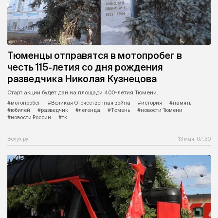
Тюменцы отправятся в мотопробег в
честь 115-летия со дня рождения
разведчика Николая Кузнецова
Старт акции будет дан на площади 400-летия Тюмени.
#мотопробег
#Великая Отечественная война
#история
#память
#юбилей
#разведчик
#легенда
#Тюмень
#новости Тюмени
#новости России
#тк
Вслух.ру
13 мая, 07:30