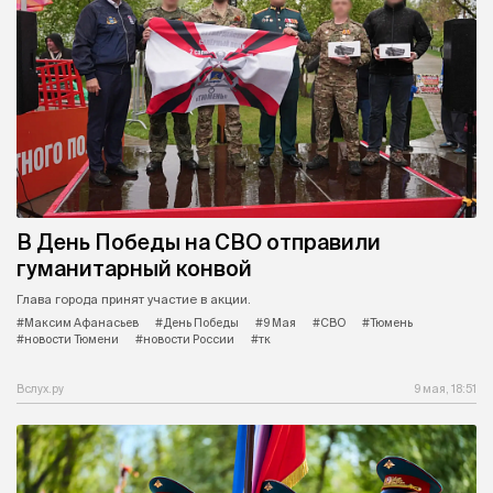
В День Победы на СВО отправили
гуманитарный конвой
Глава города принят участие в акции.
#Максим Афанасьев
#День Победы
#9 Мая
#СВО
#Тюмень
#новости Тюмени
#новости России
#тк
Вслух.ру
9 мая, 18:51