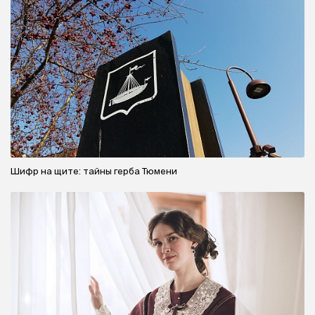
Шифр на щите: тайны герба Тюмени