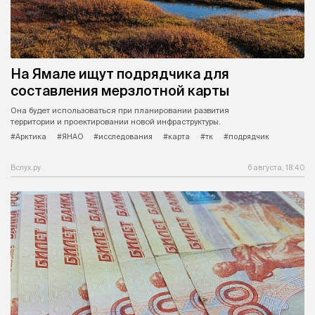
На Ямале ищут подрядчика для
составления мерзлотной карты
Она будет использоваться при планировании развития
территории и проектировании новой инфраструктуры.
#Арктика
#ЯНАО
#исследования
#карта
#тк
#подрядчик
Вслух.ру
6 августа, 18:40