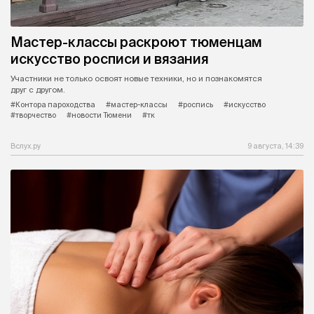
Мастер-классы раскроют тюменцам
искусство росписи и вязания
Участники не только освоят новые техники, но и познакомятся
друг с другом.
#Контора пароходства
#мастер-классы
#роспись
#искусство
#творчество
#новости Тюмени
#тк
Вслух.ру
9 августа, 14:39