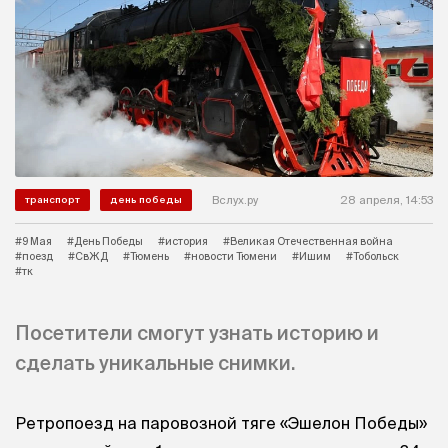
Вслух.ру
28 апреля, 14:53
транспорт
день победы
#9 Мая
#День Победы
#история
#Великая Отечественная война
#поезд
#СвЖД
#Тюмень
#новости Тюмени
#Ишим
#Тобольск
#тк
Посетители смогут узнать историю и
сделать уникальные снимки.
Ретропоезд на паровозной тяге «Эшелон Победы»