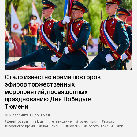
Стало известно время повторов
эфиров торжественных
мероприятий, посвященных
празднованию Дня Победы в
Тюмени
Они рассчитаны до 11 мая.
#День Победы
#9 Мая
#телевидение
#трансляция
#парад
#Тюменское время
#Твоя Тюмень
#Тюмень
#новости Тюмени
#тк