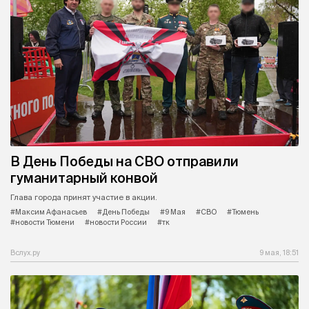
В День Победы на СВО отправили
гуманитарный конвой
Глава города принят участие в акции.
#Максим Афанасьев
#День Победы
#9 Мая
#СВО
#Тюмень
#новости Тюмени
#новости России
#тк
Вслух.ру
9 мая, 18:51