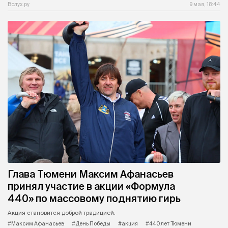
Вслух.ру
9 мая, 18:44
Глава Тюмени Максим Афанасьев
принял участие в акции «Формула
440» по массовому поднятию гирь
Акция становится доброй традицией.
#Максим Афанасьев
#День Победы
#акция
#440 лет Тюмени