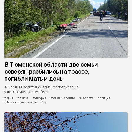
В Тюменской области две семьи
северян разбились на трассе,
погибли мать и дочь
42-летняя водитель "Лады" не справилась с
управлением автомобиля.
#ДТП
#семья
#авария
#столкновение
#Госавтоинспекция
#Тюменская область
#тк