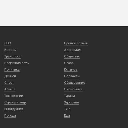
СВО
Происшествия
Беседы
Экономим
Транспорт
Общество
Недвижимость
Обзор
Политика
Культура
Деньги
Подкасты
Спорт
Образование
Афиша
Экономика
Технологии
Туризм
Страна и мир
Здоровье
Инструкция
ТЭК
Погода
Еда