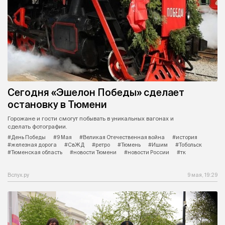
Сегодня «Эшелон Победы» сделает
остановку в Тюмени
Горожане и гости смогут побывать в уникальных вагонах и
сделать фотографии.
#День Победы
#9 Мая
#Великая Отечественная война
#история
#железная дорога
#СвЖД
#ретро
#Тюмень
#Ишим
#Тобольск
#Тюменская область
#новости Тюмени
#новости России
#тк
Вслух.ру
9 мая, 19:29