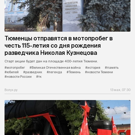
Тюменцы отправятся в мотопробег в
честь 115-летия со дня рождения
разведчика Николая Кузнецова
Старт акции будет дан на площади 400-летия Тюмени.
#мотопробег
#Великая Отечественная война
#история
#память
#юбилей
#разведчик
#легенда
#Тюмень
#новости Тюмени
#новости России
#тк
Вслух.ру
13 мая, 07:30