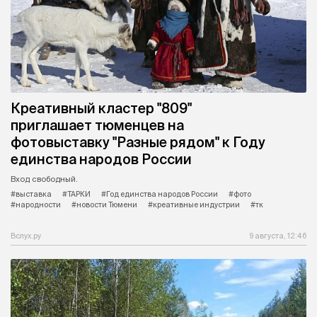
Креативный кластер "809"
приглашает тюменцев на
фотовыставку "Разные рядом" к Году
единства народов России
Вход свободный.
#выставка
#ТАРКИ
#Год единства народов России
#фото
#народности
#новости Тюмени
#креативные индустрии
#тк
Вслух.ру
9 августа, 12:46