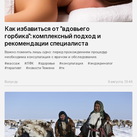
Как избавиться от "вдовьего
горбика": комплексный подход и
рекомендации специалиста
Важно помнить лишь одно: перед прохождением процедур
необходима консультация с врачом и обследование.
#массаж
#ЛФК
#здоровье
#консультация
#эндокринолог
#терапевт
#новости Тюмени
#тк
Вслух.ру
9 августа, 13:46