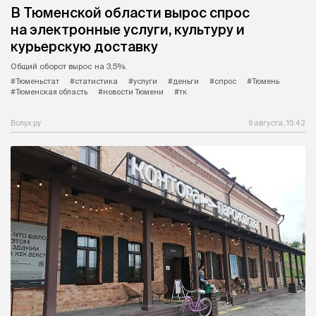
В Тюменской области вырос спрос
на электронные услуги, культуру и
курьерскую доставку
Общий оборот вырос на 3,5%.
#Тюменьстат
#статистика
#услуги
#деньги
#спрос
#Тюмень
#Тюменская область
#новости Тюмени
#тк
Вслух.ру
9 августа, 15:42