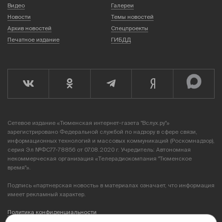
Видео
Галереи
Новости
Темы новостей
Архив новостей
Спецпроекты
Печатное издание
ГИБДД
Сетевое издание «Тюменская интернет-газета "Вслух.ру"»
зарегистрировано Федеральной службой по надзору в сфере связи,
информационных технологий и массовых коммуникаций (Роскомнадзор),
серия Эл №ФС77-78856 от 07.08.2020 г. Учредитель: Автономная
некоммерческая организация «Телерадиокомпания "Тюменское
время"».
Подпись «партнерская новость» в материалах означает, что информация
имеет рекламный характер.
Политика конфиденциальности