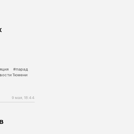
х
яция
#парад
вости Тюмени
9 мая, 18:44
в