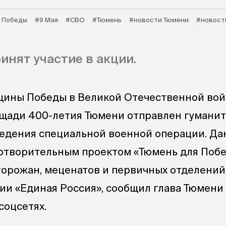
 Победы
#9 Мая
#СВО
#Тюмень
#новости Тюмени
#новост
инят участие в акции.
вщины Победы в Великой Отечественной во
ощади 400-летия Тюмени отправлен гумани
ведения специальной военной операции. Да
отворительным проектом «Тюмень для Поб
горожан, меценатов и первичных отделений
ии «Единая Россия», сообщил глава Тюмени
соцсетях.