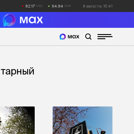
82.17
94.84
8 августа, 15:41
итарный