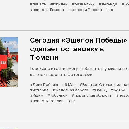
#память
#юбилей
#разведчик
#легенда
#Тю
#новости Тюмени
#новости России
#тк
Сегодня «Эшелон Победы»
сделает остановку в
Тюмени
Горожане и гости смогут побывать в уникальных
вагонах и сделать фотографии.
#День Победы
#9 Мая
#Великая Отечественная
#история
#железная дорога
#СвЖД
#ретро
#Ишим
#Тобольск
#Тюменская область
#ново
#новости России
#тк