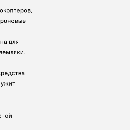
рокоптеров,
идроновые
на для
земляки.
и
средства
лужит
жной