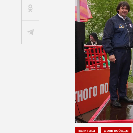
политика
день победы