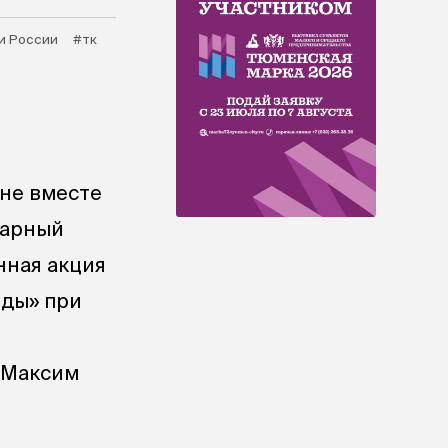
и России
#тк
йне вместе
тарный
нная акция
еды» при
 Максим