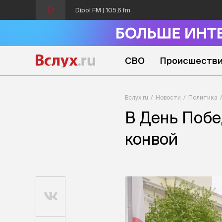
Dipol FM | 105,6 fm
СВО
Происшеств
Вслух.ru
Новости
Политика
В День Побе
конвой