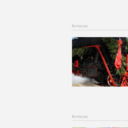
Вслух.ру
Вслух.ру