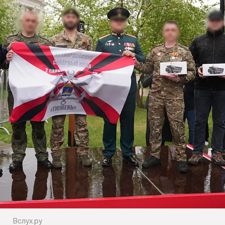
Вслух.ру