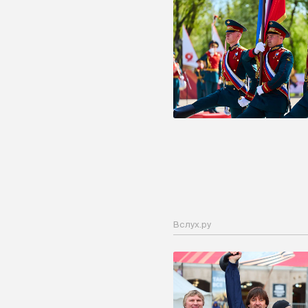
Вслух.ру