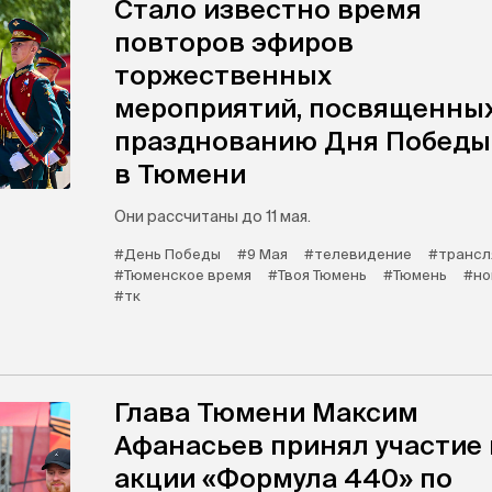
Стало известно время
повторов эфиров
торжественных
мероприятий, посвященны
празднованию Дня Победы
в Тюмени
Они рассчитаны до 11 мая.
#День Победы
#9 Мая
#телевидение
#трансл
#Тюменское время
#Твоя Тюмень
#Тюмень
#но
#тк
Глава Тюмени Максим
Афанасьев принял участие 
акции «Формула 440» по