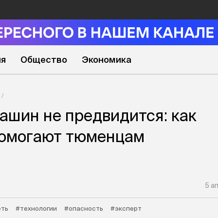
ия
Общество
Экономика
ашин не предвидится: как
помогают тюменцам
5 а
еть
#технологии
#опасность
#эксперт