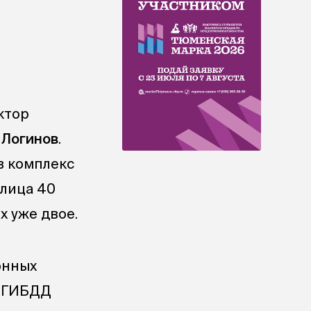
ктор
 Логинов
.
в комплекс
 лица 40
х уже двое.
онных
м ГИБДД