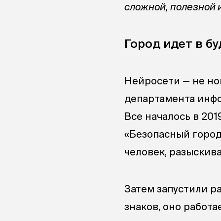
сложной, полезной 
Город идет в б
Нейросети — не но
департамента инф
Все началось в 20
«Безопасный город»
человек, разыскива
Затем запустили р
знаков, оно работ