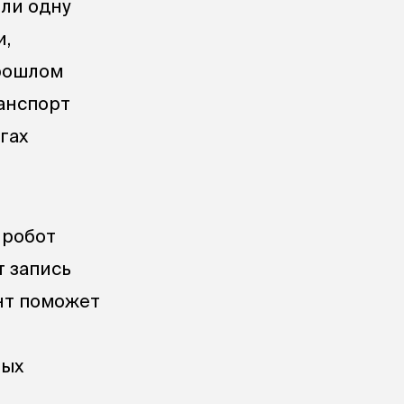
или одну
и,
прошлом
анспорт
гах
 робот
т запись
нт поможет
ных