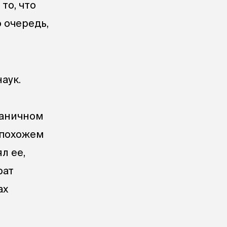
то, что
ю очередь,
аук.
раничном
 похожем
л ее,
рат
ах