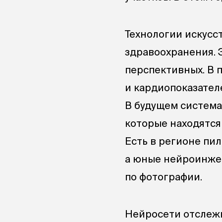
Технологии искусс
здравоохранения. 
перспективных. В 
и кардиопоказателе
В будущем система
которые находятся 
Есть в регионе пи
а юные нейроинже
по фотографии.
Нейросети отслежи