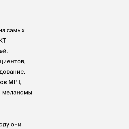
из самых
КТ
ей.
циентов,
едование.
ов МРТ,
я меланомы
оду они