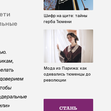
ети
Шифр на щите: тайны
герба Тюмени
льные
ью.
дикам,
Мода из Парижа: как
делать
одевались тюменцы до
недоверием
революции
Чтобы
федеральные
или»