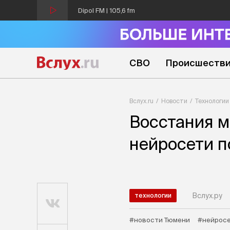
Dipol FM | 105,6 fm
СВО
Происшеств
Вслух.ru
Новости
Технологии
Восстания м
нейросети 
Вслух.ру
технологии
#новости Тюмени
#нейрос