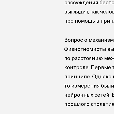
рассуждения беспо
выглядит, как челов
про помощь в прин
Вопрос о механизма
Физиогномисты выд
по расстоянию меж
контроле. Первые 
принципе. Однако к
то измерения был
нейронных сетей. Е
прошлого столетия