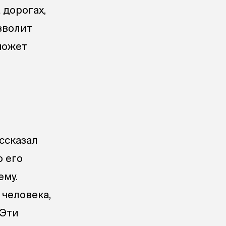
 дорогах,
зволит
может
ссказал
о его
ему.
 человека,
 Эти