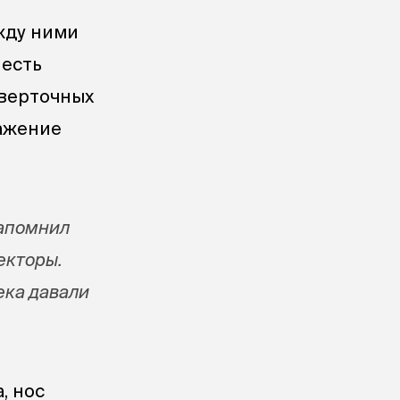
ежду ними
 есть
сверточных
ражение
напомнил
екторы.
ека давали
, нос