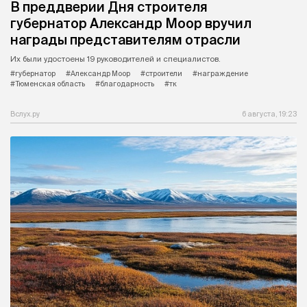
В преддверии Дня строителя
губернатор Александр Моор вручил
награды представителям отрасли
Их были удостоены 19 руководителей и специалистов.
#губернатор
#Александр Моор
#строители
#награждение
#Тюменская область
#благодарность
#тк
Вслух.ру
6 августа, 19:23