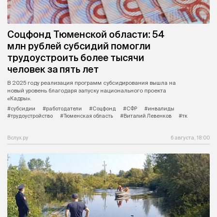
Соцфонд Тюменской области: 54
млн рублей субсидий помогли
трудоустроить более тысячи
человек за пять лет
В 2025 году реализация программ субсидирования вышла на
новый уровень благодаря запуску национального проекта
«Кадры».
#субсидии
#работодатели
#Соцфонд
#СФР
#инвалиды
#трудоустройство
#Тюменская область
#Виталий Левенков
#тк
Вслух.ру
6 августа, 18:00