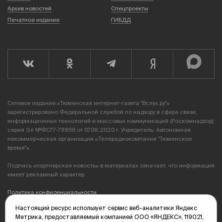
Архив новостей
Спецпроекты
Печатное издание
ГИБДД
Сетевое издание «Тюменская интернет-газета "Вслух.ру"»
зарегистрировано Федеральной службой по надзору в сфере связи,
информационных технологий и массовых коммуникаций (Роскомнадзор),
серия Эл №ФС77-78856 от 07.08.2020 г. Учредитель: Автономная
некоммерческая организация «Телерадиокомпания "Тюменское
время"».
Подпись «партнерская новость» в материалах означает, что информация
имеет рекламный характер.
Политика конфиденциальности
Настоящий ресурс использует сервис веб-аналитики Яндекс
Редакция: 625035, Тюмень, пр. Геологоразведчиков, 28А
Метрика, предоставляемый компанией ООО «ЯНДЕКС», 119021,
(3452) 68-89-05