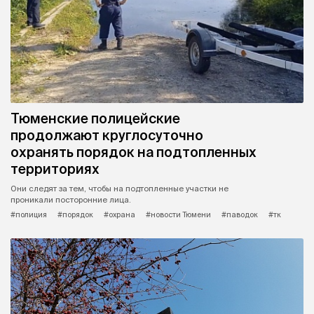
Тюменские полицейские
продолжают круглосуточно
охранять порядок на подтопленных
территориях
Они следят за тем, чтобы на подтопленные участки не
проникали посторонние лица.
#полиция
#порядок
#охрана
#новости Тюмени
#паводок
#тк