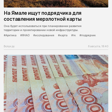
На Ямале ищут подрядчика для
составления мерзлотной карты
Она будет использоваться при планировании развития
территории и проектировании новой инфраструктуры.
#Арктика
#ЯНАО
#исследования
#карта
#тк
#подрядчик
Вслух.ру
6 августа, 18:40