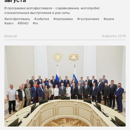
В программе мотофестиваля - соревнования, мотопробег,
показательные выступления и рок-хиты.
#мотофестиваль
#событие
#программа
#гастрономия
#кухня
#авто
#ЯНАО
#тк
Вслух.ру
6 августа, 20:18