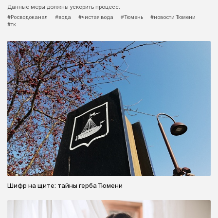
Данные меры должны ускорить процесс.
#Росводоканал
#вода
#чистая вода
#Тюмень
#новости Тюмени
#тк
Шифр на щите: тайны герба Тюмени