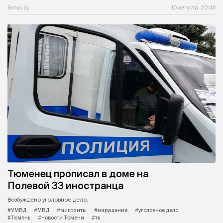
Вслух.ру
10 августа, 20:46
Тюменец прописал в доме на
Полевой 33 иностранца
Возбуждено уголовное дело.
#УМВД
#МВД
#мигранты
#нарушение
#уголовное дело
#Тюмень
#новости Тюмени
#тк