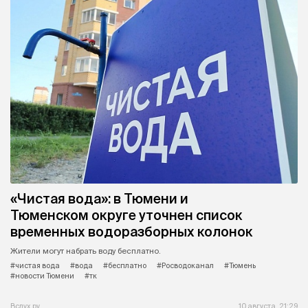
«Чистая вода»: в Тюмени и
Тюменском округе уточнен список
временных водоразборных колонок
Жители могут набрать воду бесплатно.
#чистая вода
#вода
#бесплатно
#Росводоканал
#Тюмень
#новости Тюмени
#тк
Вслух.ру
10 августа, 21:29