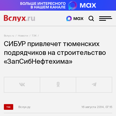
Вслух.ru
Новости
ТЭК
СИБУР привлечет тюменских
подрядчиков на строительство
«ЗапСибНефтехима»
Вслух.ру
16 августа 2014, 07:15
тэк