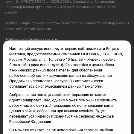
серия Эл №ФС77-78856 от 07.08.2020 г. Учредитель: Автономная
некоммерческая организация «Телерадиокомпания "Тюменское
время"».
Подпись «партнерская новость» в материалах означает, что информация
имеет рекламный характер.
Политика конфиденциальности
Настоящий ресурс использует сервис веб-аналитики Яндекс
Редакция: 625035, Тюмень, пр. Геологоразведчиков, 28А
Метрика, предоставляемый компанией ООО «ЯНДЕКС», 119021,
(3452) 68-89-05
Россия, Москва, ул. Л. Толстого, 16 (далее — Яндекс), сервис
edit@vsluh.ru
Яндекс Метрика использует файлы «cookie» с целью сбора
технических данных посетителей для обеспечения
Главный редактор: Панкина Т.Ю.
работоспособности и улучшения качества обслуживания.
kika@vsluh.ru
Продолжая использовать ресурс, Вы автоматически
соглашаетесь с использованием данных технологий.
По вопросам рекламы:
(3452) 68-89-78
Собранная при помощи «cookie» информация не может
kotovaev@sibinformburo.ru
идентифицировать вас, однако может помочь нам улучшить
mim@vsluh.ru
работу нашего сайта. Информация об использовании вами
данного сайта, собранная при помощи «cookie», будет
передаваться Яндексу и храниться на серверах Яндекса в
Российской Федерации.
Вы можете отказаться от использования «cookie», выбрав