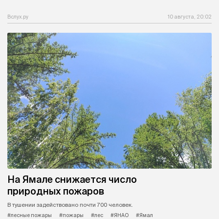
Вслух.ру
10 августа, 20:02
На Ямале снижается число
природных пожаров
В тушении задействовано почти 700 человек.
#лесные пожары
#пожары
#лес
#ЯНАО
#Ямал