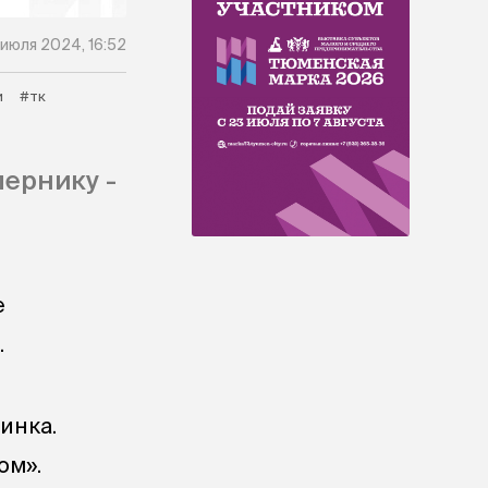
 июля 2024, 16:52
и
#тк
ернику -
е
.
инка.
ом».