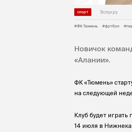
Вслух.ру
спорт
#ФК Тюмень
#футбол
#пе
Новичок команд
«Алании».
ФК «Тюмень» старт
на следующей неде
Клуб будет играть 
14 июля в Нижнека