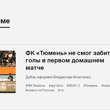
еме
ФК «Тюмень» не смог заби
голы в первом домашнем
матче
Дубль оформил Владислав Игнатенко.
#ФК Тюмень
#футбол
#ФНЛ-2
#Тюмень
#нов
#новости России
#тк