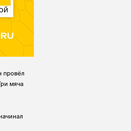
н провёл
Три мяча
 начинал