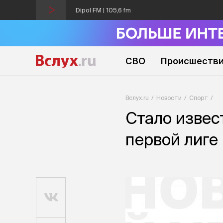
Dipol FM | 105,6 fm
СВО
Происшеств
Вслух.ru
Новости
Спорт
Стало извес
первой лиге