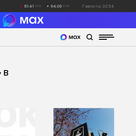
81.41
94.06
7 августа, 02:54
 в