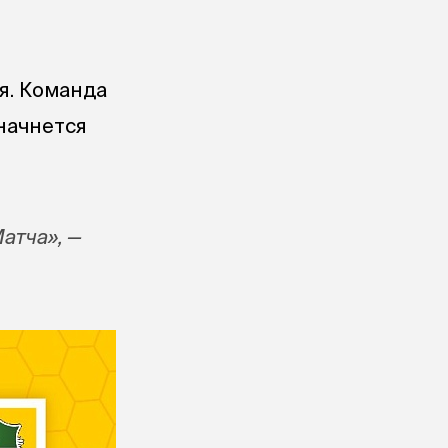
я. Команда
начнется
атча», —