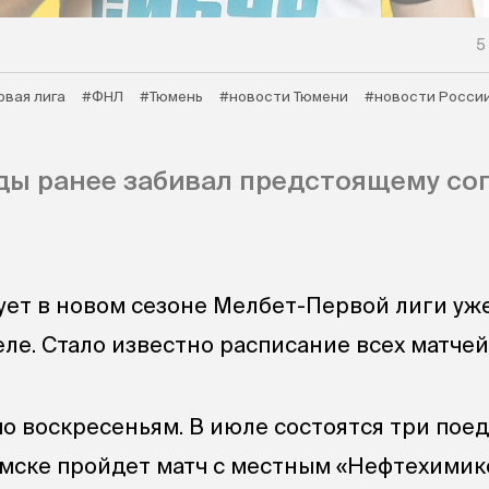
5
рвая лига
#ФНЛ
#Тюмень
#новости Тюмени
#новости Росси
ы ранее забивал предстоящему соп
ует в новом сезоне Мелбет-Первой лиги уж
ле. Стало известно расписание всех матчей
по воскресеньям. В июле состоятся три поед
мске пройдет матч с местным «Нефтехимик