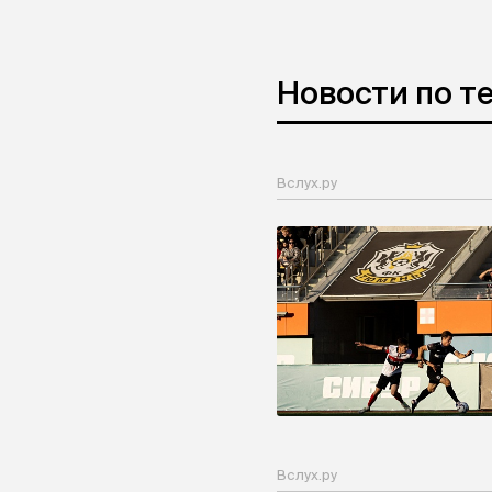
Новости по т
Вслух.ру
Вслух.ру