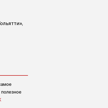
ольятти»,
самое
е полезное
X