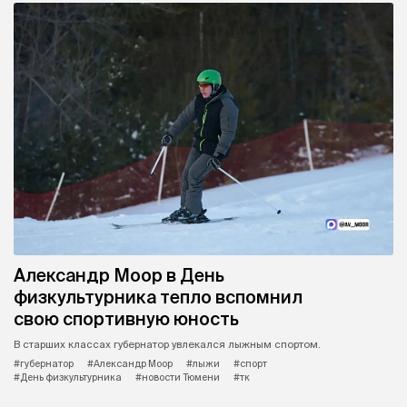
Александр Моор в День
физкультурника тепло вспомнил
свою спортивную юность
В старших классах губернатор увлекался лыжным спортом.
#губернатор
#Александр Моор
#лыжи
#спорт
#День физкультурника
#новости Тюмени
#тк