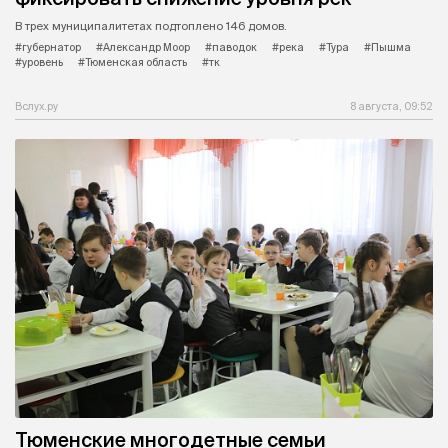
В трех муниципалитетах подтоплено 146 домов.
#губернатор
#Александр Моор
#паводок
#река
#Тура
#Пышма
#уровень
#Тюменская область
#тк
Вслух.ру
8 августа, 09:52
Тюменские многодетные семьи