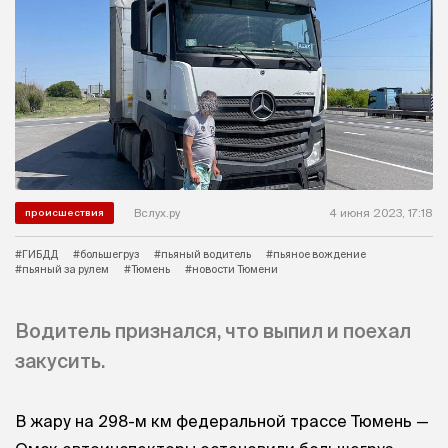
Вслух.ру
4 июня 2023, 17:18
происшествия
#ГИБДД
#большегруз
#пьяный водитель
#пьяное вождение
#пьяный за рулем
#Тюмень
#новости Тюмени
Водитель признался, что выпил и поехал
закусить.
В жару на 298-м км федеральной трассе Тюмень —