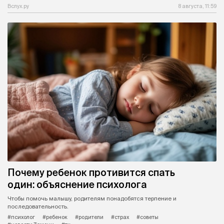
Вслух.ру
8 августа, 11:59
Почему ребенок противится спать
один: объяснение психолога
Чтобы помочь малышу, родителям понадобятся терпение и
последовательность.
#психолог
#ребенок
#родители
#страх
#советы