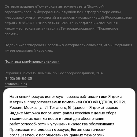
Сетевое издание «Тюменская интернет-газета "Вслух.ру"»
зарегистрировано Федеральной службой по надзору в сфере связи,
информационных технологий и массовых коммуникаций (Роскомнадзор),
серия Эл №ФС77-78856 от 07.08.2020 г. Учредитель: Автономная
некоммерческая организация «Телерадиокомпания "Тюменское
время"».
Подпись «партнерская новость» в материалах означает, что информация
имеет рекламный характер.
Политика конфиденциальности
Редакция: 625035, Тюмень, пр. Геологоразведчиков, 28А
(3452) 68-89-05
edit@vsluh.ru
Главный редактор: Панкина Т.Ю.
Настоящий ресурс использует сервис веб-аналитики Яндекс
kika@vsluh.ru
Метрика, предоставляемый компанией ООО «ЯНДЕКС», 119021,
Россия, Москва, ул. Л. Толстого, 16 (далее — Яндекс), сервис
По вопросам рекламы:
Яндекс Метрика использует файлы «cookie» с целью сбора
(3452) 68-89-78
технических данных посетителей для обеспечения
kotovaev@sibinformburo.ru
работоспособности и улучшения качества обслуживания.
mim@vsluh.ru
Продолжая использовать ресурс, Вы автоматически
соглашаетесь с использованием данных технологий.