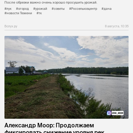
После обрезки важно очень хорошо просушить урожай.
#лук
#огород
#урожай
#советы
#Россельхозцентр
#дача
#новости Тюмени
#тк
Вслух.ру
8 августа, 10:35
Александр Моор: Продолжаем
фиксировать снижение уровня рек