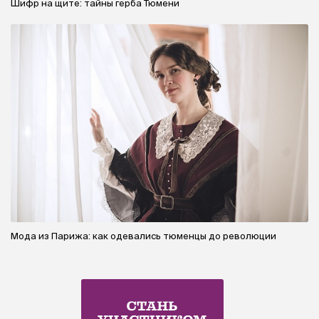
Шифр на щите: тайны герба Тюмени
Мода из Парижа: как одевались тюменцы до революции