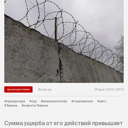
Вслух.ру
31 мая 2023, 09:10
происшествия
#прокуратура
#суд
#мошенничество
#страхование
#авто
#Тюмень
#новости Тюмени
Сумма ущерба от его действий превышает