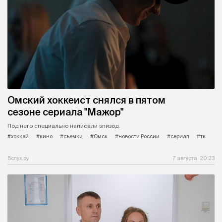
Омский хоккеист снялся в пятом
сезоне сериала "Мажор"
Под него специально написали эпизод.
#хоккей
#кино
#съемки
#Омск
#новости России
#сериал
#тк
Вслух.ру
7 августа, 20:23