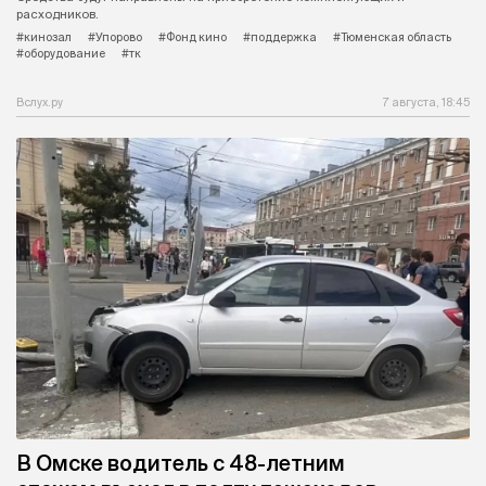
расходников.
#кинозал
#Упорово
#Фонд кино
#поддержка
#Тюменская область
#оборудование
#тк
Вслух.ру
7 августа, 18:45
В Омске водитель с 48-летним