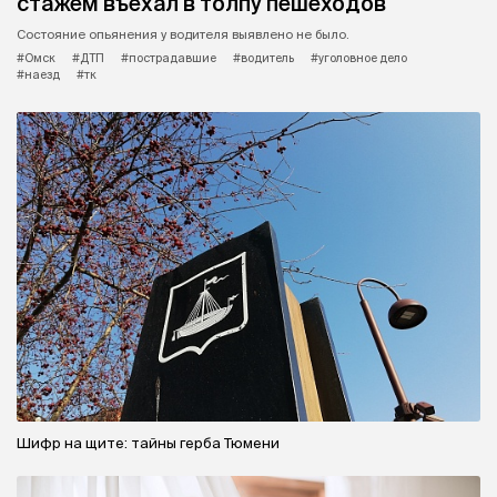
стажем въехал в толпу пешеходов
Состояние опьянения у водителя выявлено не было.
#Омск
#ДТП
#пострадавшие
#водитель
#уголовное дело
#наезд
#тк
Шифр на щите: тайны герба Тюмени