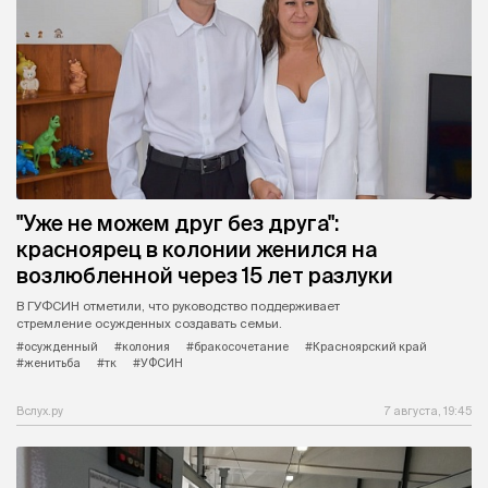
"Уже не можем друг без друга":
красноярец в колонии женился на
возлюбленной через 15 лет разлуки
В ГУФСИН отметили, что руководство поддерживает
стремление осужденных создавать семьи.
#осужденный
#колония
#бракосочетание
#Красноярский край
#женитьба
#тк
#УФСИН
Вслух.ру
7 августа, 19:45