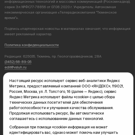
информационных технологий и массовых коммуникаций (Роскомнадзор),
серия Эл №ФС77-78856 от 07.08.2020 г. Учредитель: Автономная
некоммерческая организация «Телерадиокомпания "Тюменское
время"».
Подпись «партнерская новость» в материалах означает, что информация
имеет рекламный характер.
Политика конфиденциальности
Редакция: 625035, Тюмень, пр. Геологоразведчиков, 28А
(3452) 68-89-05
edit@vsluh.ru
Главный редактор: Панкина Т.Ю.
Настоящий ресурс использует сервис веб-аналитики Яндекс
kika@vsluh.ru
Метрика, предоставляемый компанией ООО «ЯНДЕКС», 119021,
Россия, Москва, ул. Л. Толстого, 16 (далее — Яндекс), сервис
По вопросам рекламы:
Яндекс Метрика использует файлы «cookie» с целью сбора
(3452) 68-89-78
технических данных посетителей для обеспечения
kotovaev@sibinformburo.ru
работоспособности и улучшения качества обслуживания.
mim@vsluh.ru
Продолжая использовать ресурс, Вы автоматически
соглашаетесь с использованием данных технологий.
Собранная при помощи «cookie» информация не может
идентифицировать вас, однако может помочь нам улучшить