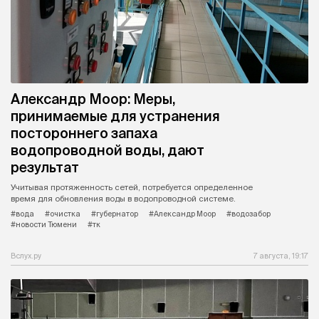
Александр Моор: Меры,
принимаемые для устранения
постороннего запаха
водопроводной воды, дают
результат
Учитывая протяженность сетей, потребуется определенное
время для обновления воды в водопроводной системе.
#вода
#очистка
#губернатор
#Александр Моор
#водозабор
#новости Тюмени
#тк
Вслух.ру
7 августа, 19:17