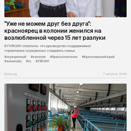
"Уже не можем друг без друга":
красноярец в колонии женился на
возлюбленной через 15 лет разлуки
В ГУФСИН отметили, что руководство поддерживает
стремление осужденных создавать семьи.
#осужденный
#колония
#бракосочетание
#Красноярский край
#женитьба
#тк
#УФСИН
Вслух.ру
7 августа, 19:45