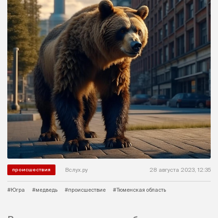
Вслух.ру
28 августа 2023, 12:35
происшествия
#Югра
#медведь
#происшествие
#Тюменская область