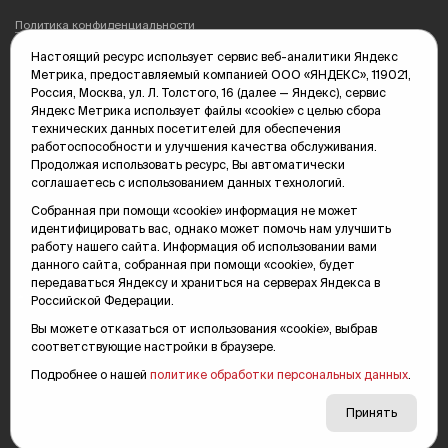
Политика конфиденциальности
Настоящий ресурс использует сервис веб-аналитики Яндекс
Редакция: 625035, Тюмень, пр. Геологоразведчиков, 28А
Метрика, предоставляемый компанией ООО «ЯНДЕКС», 119021,
(3452) 68-89-05
Россия, Москва, ул. Л. Толстого, 16 (далее — Яндекс), сервис
edit@vsluh.ru
Яндекс Метрика использует файлы «cookie» с целью сбора
технических данных посетителей для обеспечения
Главный редактор: Панкина Т.Ю.
работоспособности и улучшения качества обслуживания.
kika@vsluh.ru
Продолжая использовать ресурс, Вы автоматически
соглашаетесь с использованием данных технологий.
По вопросам рекламы:
(3452) 68-89-78
Собранная при помощи «cookie» информация не может
kotovaev@sibinformburo.ru
идентифицировать вас, однако может помочь нам улучшить
mim@vsluh.ru
работу нашего сайта. Информация об использовании вами
данного сайта, собранная при помощи «cookie», будет
передаваться Яндексу и храниться на серверах Яндекса в
Российской Федерации.
Вы можете отказаться от использования «cookie», выбрав
соответствующие настройки в браузере.
Подробнее о нашей
политике обработки персональных данных
.
© 2000-2026 Тюменская интернет-газета «Вслух.ру»
16+
Карта сайта
Принять