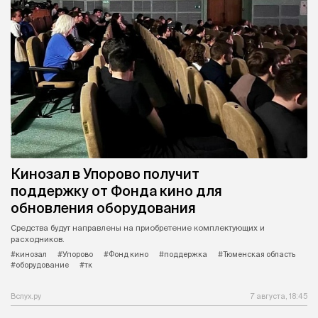
Кинозал в Упорово получит
поддержку от Фонда кино для
обновления оборудования
Средства будут направлены на приобретение комплектующих и
расходников.
#кинозал
#Упорово
#Фонд кино
#поддержка
#Тюменская область
#оборудование
#тк
Вслух.ру
7 августа, 18:45