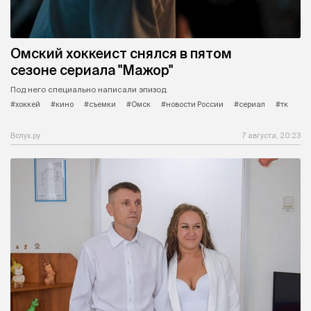
Омский хоккеист снялся в пятом
сезоне сериала "Мажор"
Под него специально написали эпизод.
#хоккей
#кино
#съемки
#Омск
#новости России
#сериал
#тк
Вслух.ру
7 августа, 20:23