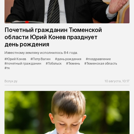
Почетный гражданин Тюменской
области Юрий Конев празднует
день рождения
Известному земляку исполнилось 84 года.
#Юрий Конев
#Петр Вагин
#день рождения
#поздравление
#почетный гражданин
#Тобольск
#Тюмень
#Тюменская область
#тк
Вслух.ру
10 августа, 10:17