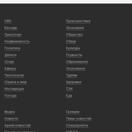
СВО
Происшествия
Беседы
Экономим
Транспорт
Общество
Недвижимость
Обзор
Политика
Культура
Деньги
Подкасты
Спорт
Образование
Афиша
Экономика
Технологии
Туризм
Страна и мир
Здоровье
Инструкция
ТЭК
Погода
Еда
Видео
Галереи
Новости
Темы новостей
Архив новостей
Спецпроекты
Печатное издание
ГИБДД