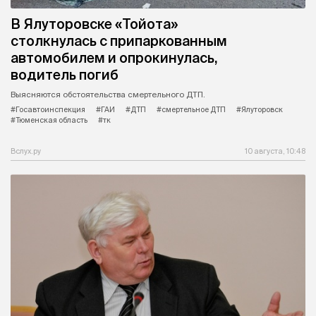
В Ялуторовске «Тойота»
столкнулась с припаркованным
автомобилем и опрокинулась,
водитель погиб
Выясняются обстоятельства смертельного ДТП.
#Госавтоинспекция
#ГАИ
#ДТП
#смертельное ДТП
#Ялуторовск
#Тюменская область
#тк
Вслух.ру
10 августа, 10:48