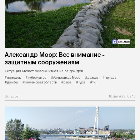
Александр Моор: Все внимание -
защитным сооружениям
Ситуация может осложниться из-за дождей.
#паводок
#губернатор
#Александр Моор
#дождь
#погода
#дамба
#Тюменская область
#река
#Тура
#тк
Вслух.ру
10 августа, 09:18