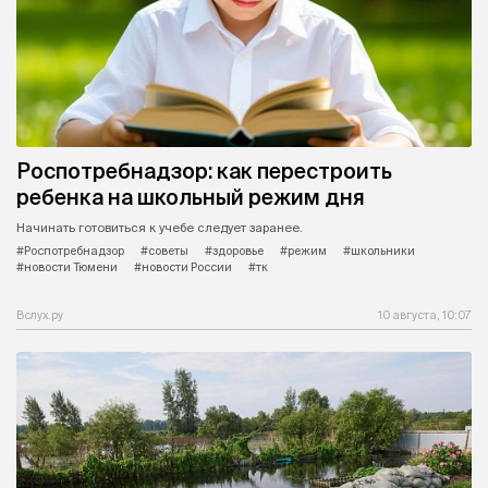
Роспотребнадзор: как перестроить
ребенка на школьный режим дня
Начинать готовиться к учебе следует заранее.
#Роспотребнадзор
#советы
#здоровье
#режим
#школьники
#новости Тюмени
#новости России
#тк
Вслух.ру
10 августа, 10:07