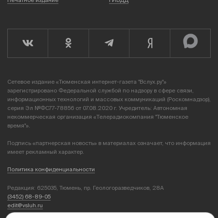
Сетевое издание «Тюменская интернет-газета "Вслух.ру"»
зарегистрировано Федеральной службой по надзору в сфере связи,
информационных технологий и массовых коммуникаций (Роскомнадзор),
серия Эл №ФС77-78856 от 07.08.2020 г. Учредитель: Автономная
некоммерческая организация «Телерадиокомпания "Тюменское
время"».
Подпись «партнерская новость» в материалах означает, что информация
имеет рекламный характер.
Политика конфиденциальности
Редакция: 625035, Тюмень, пр. Геологоразведчиков, 28А
(3452) 68-89-05
edit@vsluh.ru