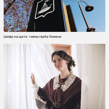
Шифр на щите: тайны герба Тюмени