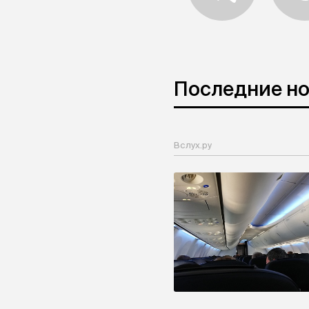
Последние н
Вслух.ру