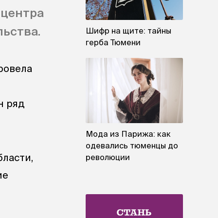
 центра
ьства.
Шифр на щите: тайны
герба Тюмени
ровела
н ряд
Мода из Парижа: как
одевались тюменцы до
бласти,
революции
ие