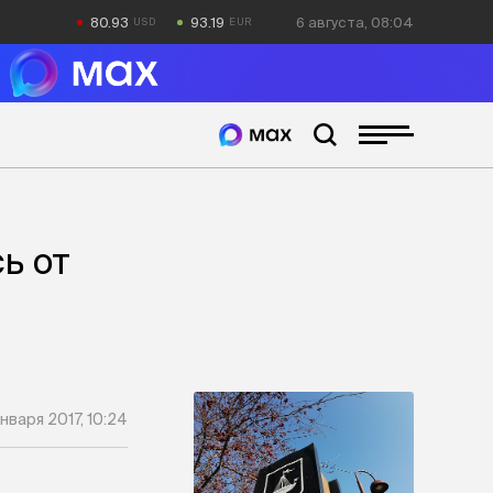
80.93
93.19
6 августа, 08:04
ь от
января 2017, 10:24