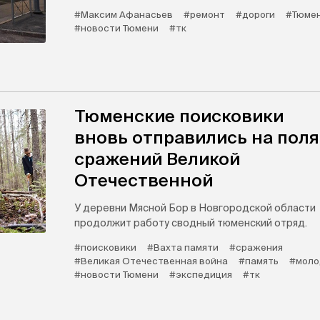
#Максим Афанасьев
#ремонт
#дороги
#Тюме
#новости Тюмени
#тк
Тюменские поисковики
вновь отправились на поля
сражений Великой
Отечественной
У деревни Мясной Бор в Новгородской области
продолжит работу сводный тюменский отряд.
#поисковики
#Вахта памяти
#сражения
#Великая Отечественная война
#память
#моло
#новости Тюмени
#экспедиция
#тк