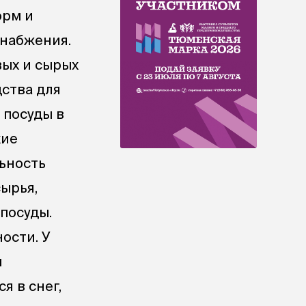
орм и
снабжения.
вых и сырых
ства для
 посуды в
кие
ьность
ырья,
посуды.
ости. У
м
 в снег,