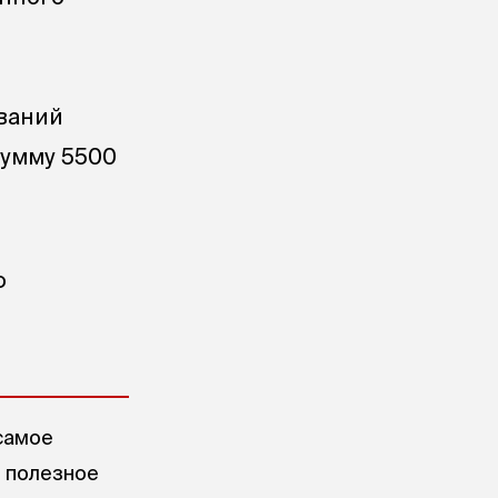
ований
сумму 5500
ю
самое
е полезное