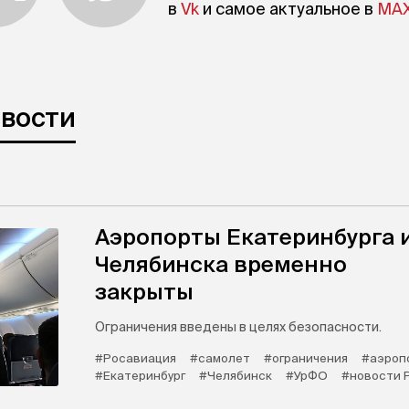
в
Vk
и самое актуальное в
MA
овости
Аэропорты Екатеринбурга 
Челябинска временно
закрыты
Ограничения введены в целях безопасности.
#Росавиация
#самолет
#ограничения
#аэроп
#Екатеринбург
#Челябинск
#УрФО
#новости 