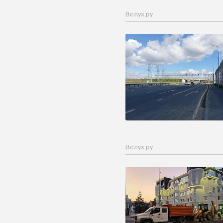
Вслух.ру
Вслух.ру