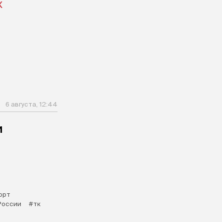
X
6 августа, 12:44
и
орт
России
#тк