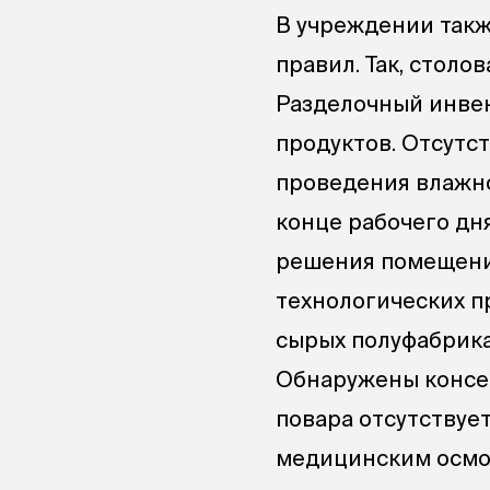
В учреждении так
правил. Так, столо
Разделочный инвен
продуктов. Отсут
проведения влажно
конце рабочего дн
решения помещени
технологических п
сырых полуфабрика
Обнаружены консер
повара отсутствуе
медицинским осмот