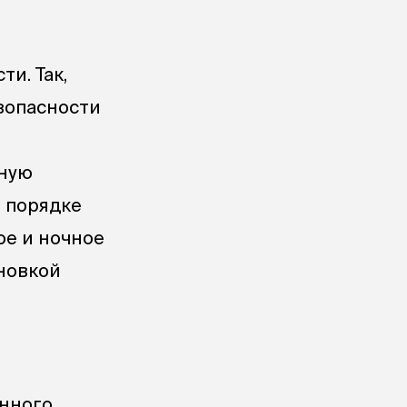
и. Так,
зопасности
рную
о порядке
ое и ночное
новкой
онного