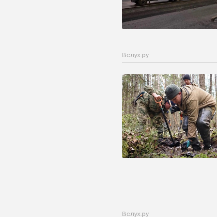
Вслух.ру
Вслух.ру