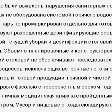
же были выявлены нарушения санитарных н
вая не оборудована системой горячего водо
тарь не промаркирован отдельно для гото
ствуют разрешенные дезинфицирующие сред
й текущей уборки и дезинфекции столовой
я. Объемно-планировочные и конструкторс
й столовой не обеспечивают последовател
роцессов, исключающих встречные потоки с
тов и готовой продукции, грязной и чистой 
вы с фасолью с просроченным сроком годн
т личная медицинская книжка с пройденны
ром. Мусор и пищевые отходы складируются