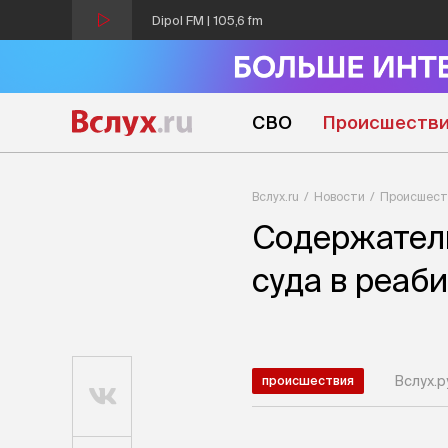
Dipol FM | 105,6 fm
СВО
Происшеств
Вслух.ru
Новости
Происшест
Содержатель
суда в реаб
Вслух.р
происшествия