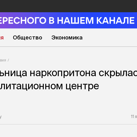
ия
Общество
Экономика
вия
ница наркопритона скрылас
илитационном центре
у
11 