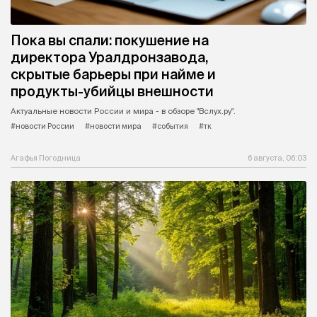
Пока вы спали: покушение на
директора Уралдронзавода,
скрытые барьеры при найме и
продукты-убийцы внешности
Актуальные новости России и мира - в обзоре "Вслух.ру".
#новости России
#новости мира
#события
#тк
Агафья Погодница
6 августа, 06:03