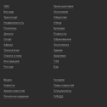
СВО
Происшествия
Беседы
Экономим
Транспорт
Общество
Недвижимость
Обзор
Политика
Культура
Деньги
Подкасты
Спорт
Образование
Афиша
Экономика
Технологии
Туризм
Страна и мир
Здоровье
Инструкция
ТЭК
Погода
Еда
Видео
Галереи
Новости
Темы новостей
Архив новостей
Спецпроекты
Печатное издание
ГИБДД