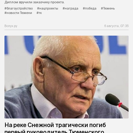
Диплом вручили заказчику проекта.
#благоустройство
#нацпроекты
#награда
#победа
#Тюмень
#новости Тюмени
#тк
Вслух.ру
6 августа, 07:35
На реке Снежной трагически погиб
первый руководитель Тюменского