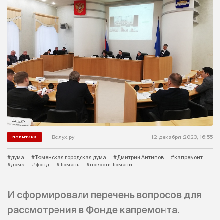
Вслух.ру
12 декабря 2023, 16:55
политика
#дума
#Тюменская городская дума
#Дмитрий Антипов
#капремонт
#дома
#фонд
#Тюмень
#новости Тюмени
И сформировали перечень вопросов для
рассмотрения в Фонде капремонта.