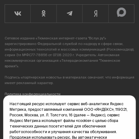
Сетевое издание «Тюменская интернет-газета "Вслух.ру"»
зарегистрировано Федеральной службой по надзору в сфере связи,
информационных технологий и массовых коммуникаций (Роскомнадзор),
серия Эл №ФС77-78856 от 07.08.2020 г. Учредитель: Автономная
некоммерческая организация «Телерадиокомпания "Тюменское
время"».
Подпись «партнерская новость» в материалах означает, что информация
имеет рекламный характер.
Политика конфиденциальности
Настоящий ресурс использует сервис веб-аналитики Яндекс
Редакция: 625035, Тюмень, пр. Геологоразведчиков, 28А
Метрика, предоставляемый компанией ООО «ЯНДЕКС», 119021,
(3452) 68-89-05
Россия, Москва, ул. Л. Толстого, 16 (далее — Яндекс), сервис
edit@vsluh.ru
Яндекс Метрика использует файлы «cookie» с целью сбора
технических данных посетителей для обеспечения
Главный редактор: Панкина Т.Ю.
работоспособности и улучшения качества обслуживания.
kika@vsluh.ru
Продолжая использовать ресурс, Вы автоматически