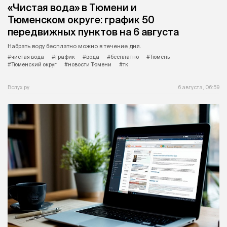
«Чистая вода» в Тюмени и
Тюменском округе: график 50
передвижных пунктов на 6 августа
Набрать воду бесплатно можно в течение дня.
#чистая вода
#график
#вода
#бесплатно
#Тюмень
#Тюменский округ
#новости Тюмени
#тк
Вслух.ру
6 августа, 06:59