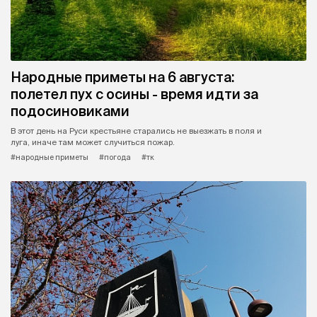
Народные приметы на 6 августа:
полетел пух с осины - время идти за
подосиновиками
В этот день на Руси крестьяне старались не выезжать в поля и
луга, иначе там может случиться пожар.
#народные приметы
#погода
#тк