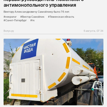
антимонопольного управления
Виктору Александровичу Самойлику было 76 лет.
#некролог
#Виктор Самойлик
#Тюменская область
#Санкт-Петербург
#тк
Вслух.ру
6 августа, 07:34