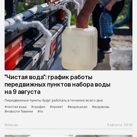
"Чистая вода": график работы
передвижных пунктов набора воды
на 9 августа
Передвижные пункты будут работать в течение всего дня.
#чистая вода
#график
#проект
#водоканал
#водовозы
#новости Тюмени
#тк
Вслух.ру
8 августа, 20:56