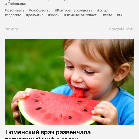
и Тобольске.
#фестиваль
#сообщество
#Контора пароходства
#спорт
#здоровье
#развитие
#хобби
#Тюменская область
#лето
#тк
Вслух.ру
8 августа, 18:42
Тюменский врач развенчала