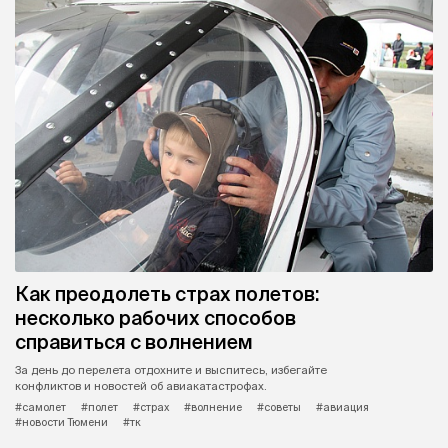
Как преодолеть страх полетов:
несколько рабочих способов
справиться с волнением
За день до перелета отдохните и выспитесь, избегайте
конфликтов и новостей об авиакатастрофах.
#самолет
#полет
#страх
#волнение
#советы
#авиация
#новости Тюмени
#тк