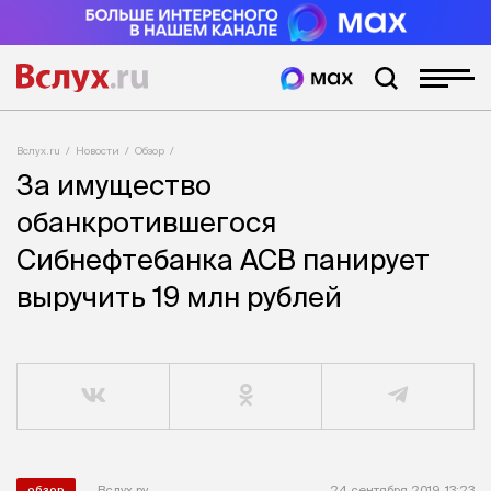
Вслух.ru
Новости
Обзор
За имущество
обанкротившегося
Сибнефтебанка АСВ панирует
выручить 19 млн рублей
Вслух.ру
24 сентября 2019, 13:23
обзор