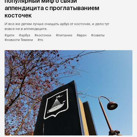
популярный миф о связи
аппендицита с проглатыванием
косточек
И все же детям лучше очищать арбуз от косточек, и дело тут
вовсе не в аппендиците.
#дети
#арбуз
#косточки
#питание
#врач
#советы
#новости Тюмени
#тк