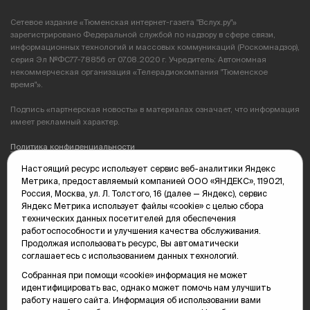
Сетевое издание «Тюменская интернет-газета "Вслух.ру"»
зарегистрировано Федеральной службой по надзору в сфере связи,
информационных технологий и массовых коммуникаций (Роскомнадзор),
серия Эл №ФС77-78856 от 07.08.2020 г. Учредитель: Автономная
некоммерческая организация «Телерадиокомпания "Тюменское
время"».
Подпись «партнерская новость» в материалах означает, что информация
имеет рекламный характер.
Политика конфиденциальности
Настоящий ресурс использует сервис веб-аналитики Яндекс
Редакция: 625035, Тюмень, пр. Геологоразведчиков, 28А
Метрика, предоставляемый компанией ООО «ЯНДЕКС», 119021,
(3452) 68-89-05
Россия, Москва, ул. Л. Толстого, 16 (далее — Яндекс), сервис
edit@vsluh.ru
Яндекс Метрика использует файлы «cookie» с целью сбора
технических данных посетителей для обеспечения
Главный редактор: Панкина Т.Ю.
работоспособности и улучшения качества обслуживания.
kika@vsluh.ru
Продолжая использовать ресурс, Вы автоматически
соглашаетесь с использованием данных технологий.
По вопросам рекламы:
(3452) 68-89-78
Собранная при помощи «cookie» информация не может
kotovaev@sibinformburo.ru
идентифицировать вас, однако может помочь нам улучшить
mim@vsluh.ru
работу нашего сайта. Информация об использовании вами