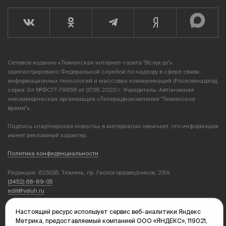
Сетевое издание «Тюменская интернет-газета "Вслух.ру"»
зарегистрировано Федеральной службой по надзору в сфере связи,
информационных технологий и массовых коммуникаций (Роскомнадзор),
серия Эл №ФС77-78856 от 07.08.2020 г. Учредитель: Автономная
некоммерческая организация «Телерадиокомпания "Тюменское
время"».
Подпись «партнерская новость» в материалах означает, что информация
имеет рекламный характер.
Политика конфиденциальности
Редакция: 625035, Тюмень, пр. Геологоразведчиков, 28А
(3452) 68-89-05
edit@vsluh.ru
Главный редактор: Панкина Т.Ю.
Настоящий ресурс использует сервис веб-аналитики Яндекс
kika@vsluh.ru
Метрика, предоставляемый компанией ООО «ЯНДЕКС», 119021,