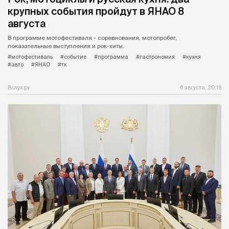
крупных события пройдут в ЯНАО 8
августа
В программе мотофестиваля - соревнования, мотопробег,
показательные выступления и рок-хиты.
#мотофестиваль
#событие
#программа
#гастрономия
#кухня
#авто
#ЯНАО
#тк
Вслух.ру
6 августа, 20:18