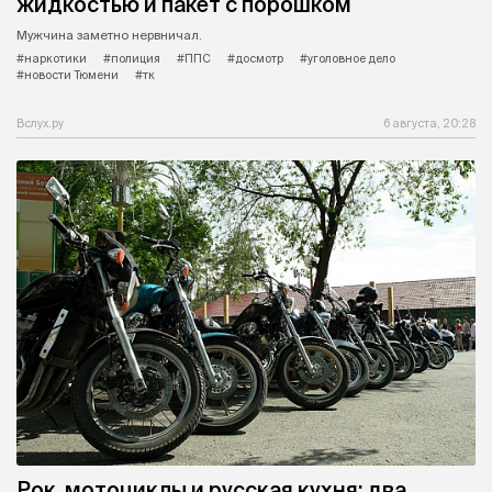
жидкостью и пакет с порошком
Мужчина заметно нервничал.
#наркотики
#полиция
#ППС
#досмотр
#уголовное дело
#новости Тюмени
#тк
Вслух.ру
6 августа, 20:28
Рок, мотоциклы и русская кухня: два