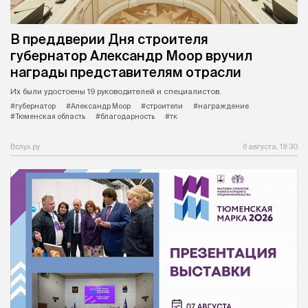
В преддверии Дня строителя
губернатор Александр Моор вручил
награды представителям отрасли
Их были удостоены 19 руководителей и специалистов.
#губернатор
#Александр Моор
#строители
#награждение
#Тюменская область
#благодарность
#тк
Вслух.ру
6 августа, 19:30