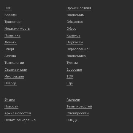
СВО
Происшествия
Беседы
Экономим
Транспорт
Общество
Недвижимость
Обзор
Политика
Культура
Деньги
Подкасты
Спорт
Образование
Афиша
Экономика
Технологии
Туризм
Страна и мир
Здоровье
Инструкция
ТЭК
Погода
Еда
Видео
Галереи
Новости
Темы новостей
Архив новостей
Спецпроекты
Печатное издание
ГИБДД