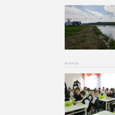
Вслух.ру