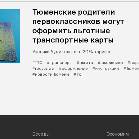
Тюменские родители
первоклассников могут
оформить льготные
транспортные карты
Ученики будут платить 20% тарифа.
#ТТС
#транспорт
#льгота
#школьники
#пер
#госуслуги
#оформление
#инструкция
#Тюмен
#новости Тюмени
#тк
Беседы
Экономим