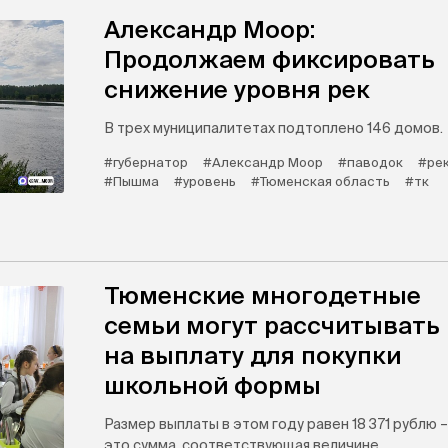
Александр Моор:
Продолжаем фиксировать
снижение уровня рек
В трех муниципалитетах подтоплено 146 домов.
#губернатор
#Александр Моор
#паводок
#ре
#Пышма
#уровень
#Тюменская область
#тк
Тюменские многодетные
семьи могут рассчитывать
на выплату для покупки
школьной формы
Размер выплаты в этом году равен 18 371 рублю –
это сумма, соответствующая величине