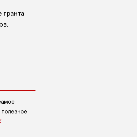
 гранта
ов.
самое
е полезное
X