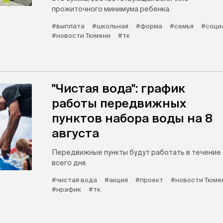
прожиточного минимума ребенка.
#выплата
#школьная
#форма
#семья
#соци
#новости Тюмени
#тк
"Чистая вода": график
работы передвижных
пунктов набора воды на 8
августа
Передвижные пункты будут работать в течение
всего дня.
#чистая вода
#акция
#проект
#новости Тюме
#нрафик
#тк