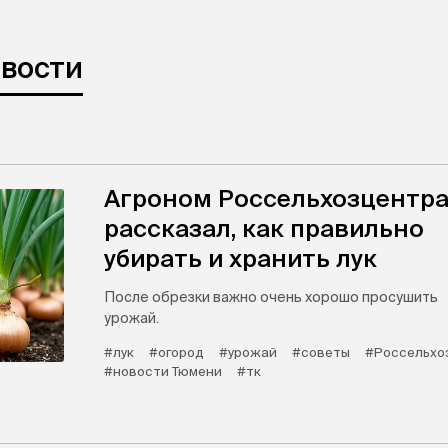
овости
Агроном Россельхозцентр
рассказал, как правильно
убирать и хранить лук
После обрезки важно очень хорошо просушить
урожай.
#лук
#огород
#урожай
#советы
#Россельхо
#новости Тюмени
#тк