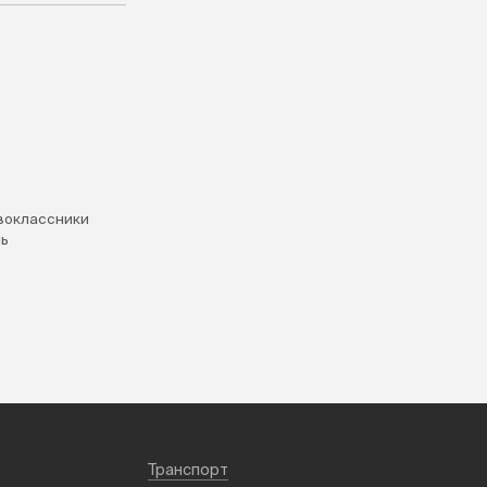
воклассники
ь
Транспорт