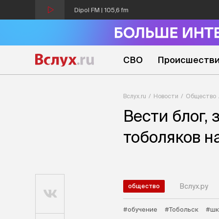
Dipol FM | 105,6 fm
СВО
Происшеств
Вслух.ru
Новости
Общество
Вести блог,
тоболяков н
Вслух.ру
общество
#обучение
#Тобольск
#шк