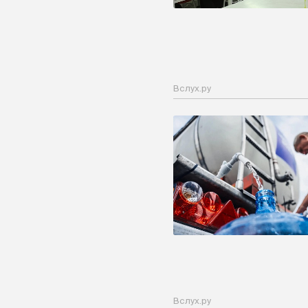
Вслух.ру
Вслух.ру