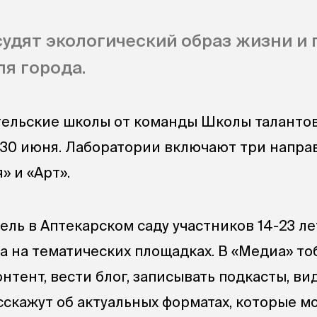
судят экологический образ жизни и
ля города.
ельские школы от команды Школы таланто
о 30 июня. Лаборатории включают три напра
» и «Арт».
ель в Аптекарском саду участников 14-23 л
а на тематических площадках. В «Медиа» то
онтент, вести блог, записывать подкасты, в
сскажут об актуальных форматах, которые м