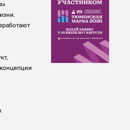
я»
изни.
азработают
кт,
 концепции
х