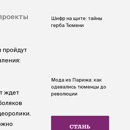
 проекты
Шифр на щите: тайны
герба Тюмени
в пройдут
вления:
Мода из Парижа: как
одевались тюменцы до
ет ждет
революции
боляков
идеоролики.
ожно