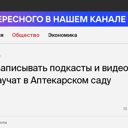
ия
Общество
Экономика
 записывать подкасты и виде
аучат в Аптекарском саду
18
ола