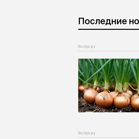
Последние н
Вслух.ру
Вслух.ру