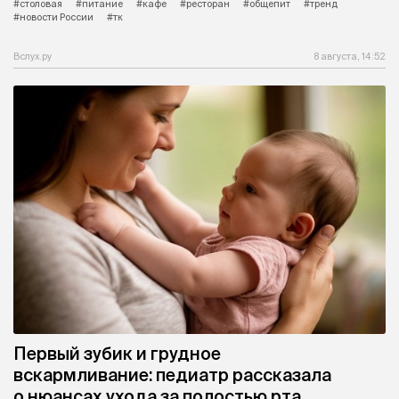
#столовая
#питание
#кафе
#ресторан
#общепит
#тренд
#новости России
#тк
Вслух.ру
8 августа, 14:52
Первый зубик и грудное
вскармливание: педиатр рассказала
о нюансах ухода за полостью рта