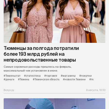
Тюменцы за полгода потратили
более 193 млрд рублей на
непродовольственные товары
Самые скромные расходы пришлись на февраль,
максимальный чек установлен в июне.
#Тюменьстат
#статистика
#торговля
#магазины
#покупки
#деньги
#Тюмень
#Тюменская область
#новости Тюмени
#тк
Вслух.ру
8 августа, 16:53