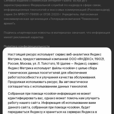
Сетевое издание «Тюменская интернет-газета "Вслух.ру"»
зарегистрировано Федеральной службой по надзору в сфере связи,
информационных технологий и массовых коммуникаций (Роскомнадзор),
серия Эл №ФС77-78856 от 07.08.2020 г. Учредитель: Автономная
некоммерческая организация «Телерадиокомпания "Тюменское
время"».
Подпись «партнерская новость» в материалах означает, что информация
имеет рекламный характер.
Политика конфиденциальности
Настоящий ресурс использует сервис веб-аналитики Яндекс
Редакция: 625035, Тюмень, пр. Геологоразведчиков, 28А
Метрика, предоставляемый компанией ООО «ЯНДЕКС», 119021,
(3452) 68-89-05
Россия, Москва, ул. Л. Толстого, 16 (далее — Яндекс), сервис
edit@vsluh.ru
Яндекс Метрика использует файлы «cookie» с целью сбора
технических данных посетителей для обеспечения
Главный редактор: Панкина Т.Ю.
работоспособности и улучшения качества обслуживания.
kika@vsluh.ru
Продолжая использовать ресурс, Вы автоматически
соглашаетесь с использованием данных технологий.
По вопросам рекламы:
(3452) 68-89-78
Собранная при помощи «cookie» информация не может
kotovaev@sibinformburo.ru
идентифицировать вас, однако может помочь нам улучшить
mim@vsluh.ru
работу нашего сайта. Информация об использовании вами
данного сайта, собранная при помощи «cookie», будет
передаваться Яндексу и храниться на серверах Яндекса в