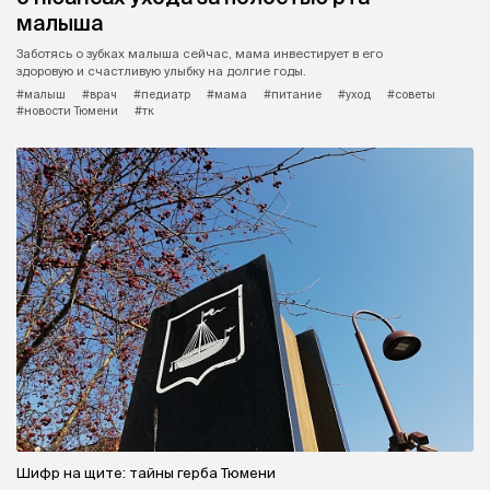
малыша
Заботясь о зубках малыша сейчас, мама инвестирует в его
здоровую и счастливую улыбку на долгие годы.
#малыш
#врач
#педиатр
#мама
#питание
#уход
#советы
#новости Тюмени
#тк
Шифр на щите: тайны герба Тюмени