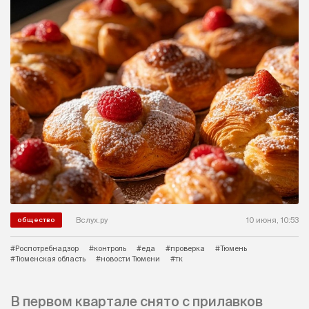
Вслух.ру
10 июня, 10:53
общество
#Роспотребнадзор
#контроль
#еда
#проверка
#Тюмень
#Тюменская область
#новости Тюмени
#тк
В первом квартале снято с прилавков