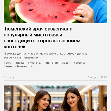
Тюменский врач развенчала
популярный миф о связи
аппендицита с проглатыванием
косточек
И все же детям лучше очищать арбуз от косточек, и дело тут
вовсе не в аппендиците.
#дети
#арбуз
#косточки
#питание
#врач
#советы
#новости Тюмени
#тк
Вслух.ру
8 августа, 17:03