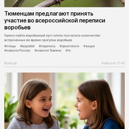
Тюменцам предлагают принять
участие во всероссийской переписи
воробьев
Нужно найти воробьиный куст и/или посчитать количество
встреченных во время прогулки воробьев.
#птицы
#воробей
#перепись
#орнитологи
#акция
#новости России
#новости Тюмени
#тк
Вслух.ру
9 августа, 17:43