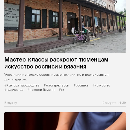
Мастер-классы раскроют тюменцам
искусство росписи и вязания
Участники не только освоят новые техники, но и познакомятся
друг с другом.
#Контора пароходства
#мастер-классы
#роспись
#искусство
#творчество
#новости Тюмени
#тк
Вслух.ру
9 августа, 14:39