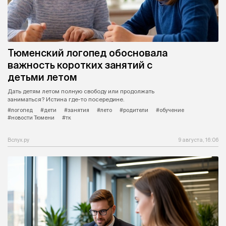
Тюменский логопед обосновала
важность коротких занятий с
детьми летом
Дать детям летом полную свободу или продолжать
заниматься? Истина где-то посередине.
#логопед
#дети
#занятия
#лето
#родители
#обучение
#новости Тюмени
#тк
Вслух.ру
9 августа, 16:06