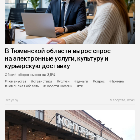
В Тюменской области вырос спрос
на электронные услуги, культуру и
курьерскую доставку
Общий оборот вырос на 3,5%.
#Тюменьстат
#статистика
#услуги
#деньги
#спрос
#Тюмень
#Тюменская область
#новости Тюмени
#тк
Вслух.ру
9 августа, 15:42