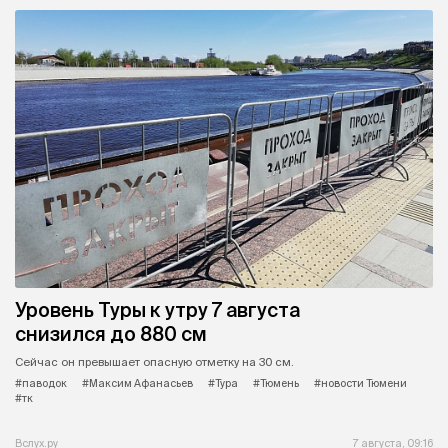
Уровень Туры к утру 7 августа
снизился до 880 см
Сейчас он превышает опасную отметку на 30 см.
#паводок
#Максим Афанасьев
#Тура
#Тюмень
#новости Тюмени
#тк
Вслух.ру
7 августа, 09:16