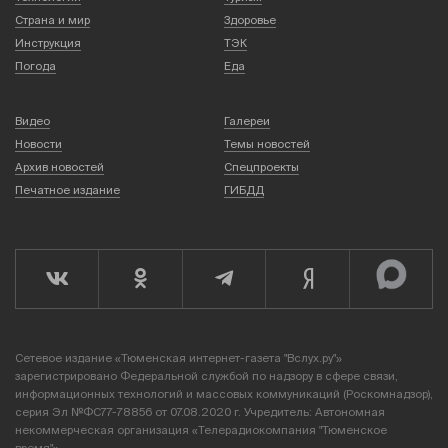
Страна и мир
Здоровье
Инструкция
ТЭК
Погода
Еда
Видео
Галереи
Новости
Темы новостей
Архив новостей
Спецпроекты
Печатное издание
ГИБДД
Сетевое издание «Тюменская интернет-газета "Вслух.ру"»
зарегистрировано Федеральной службой по надзору в сфере связи,
информационных технологий и массовых коммуникаций (Роскомнадзор),
серия Эл №ФС77-78856 от 07.08.2020 г. Учредитель: Автономная
некоммерческая организация «Телерадиокомпания "Тюменское
время"».