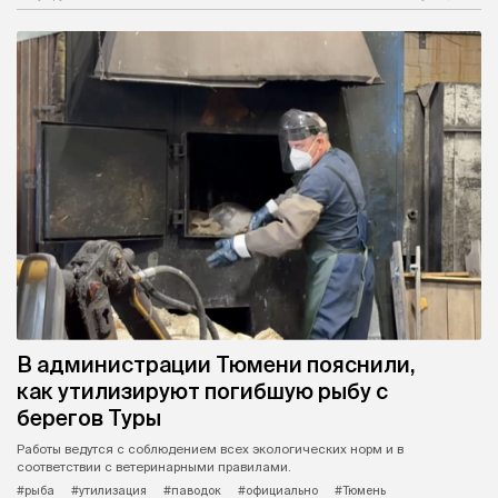
В администрации Тюмени пояснили,
как утилизируют погибшую рыбу с
берегов Туры
Работы ведутся с соблюдением всех экологических норм и в
соответствии с ветеринарными правилами.
#рыба
#утилизация
#паводок
#официально
#Тюмень