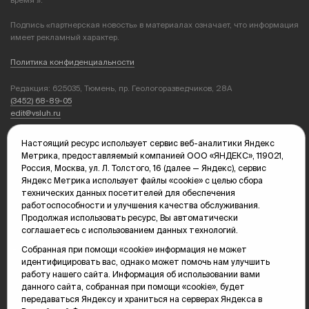
Подпись «партнерская новость» в материалах означает, что информация
имеет рекламный характер.
Политика конфиденциальности
Редакция: 625035, Тюмень, пр. Геологоразведчиков, 28А
(3452) 68-89-05
edit@vsluh.ru
Главный редактор: Панкина Т.Ю.
Настоящий ресурс использует сервис веб-аналитики Яндекс
kika@vsluh.ru
Метрика, предоставляемый компанией ООО «ЯНДЕКС», 119021,
Россия, Москва, ул. Л. Толстого, 16 (далее — Яндекс), сервис
По вопросам рекламы:
Яндекс Метрика использует файлы «cookie» с целью сбора
(3452) 68-89-78
технических данных посетителей для обеспечения
kotovaev@sibinformburo.ru
работоспособности и улучшения качества обслуживания.
mim@vsluh.ru
Продолжая использовать ресурс, Вы автоматически
соглашаетесь с использованием данных технологий.
Собранная при помощи «cookie» информация не может
идентифицировать вас, однако может помочь нам улучшить
работу нашего сайта. Информация об использовании вами
данного сайта, собранная при помощи «cookie», будет
передаваться Яндексу и храниться на серверах Яндекса в