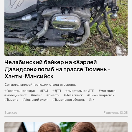
Челябинский байкер на «Харлей
Дэвидсон» погиб на трассе Тюмень -
Ханты-Мансийск
Свидетельницей трагедии стала его жена.
#Госавтоинспекция
#ГАИ
#ДТП
#смертельное ДТП
#мотоцикл
#мотоциклист
#погиб
#смерть
#Челябинск
#Нижневартовск
#Тюмень
#Уватский округ
#Тюменская область
#тк
Вслух.ру
7 августа, 10:08