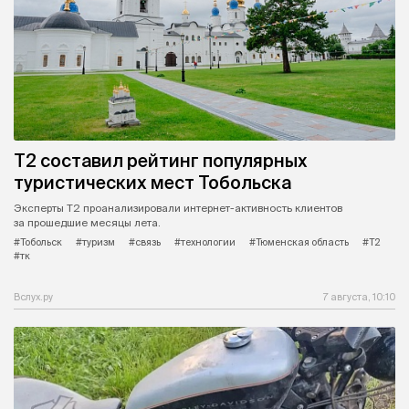
Т2 составил рейтинг популярных
туристических мест Тобольска
Эксперты Т2 проанализировали интернет-активность клиентов
за прошедшие месяцы лета.
#Тобольск
#туризм
#связь
#технологии
#Тюменская область
#Т2
#тк
Вслух.ру
7 августа, 10:10