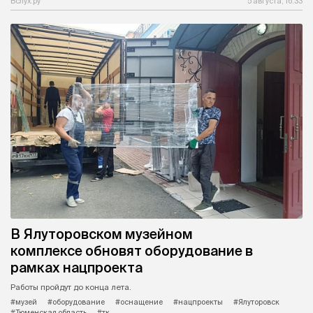
Вслух.ру
5 августа, 16:33
В Ялуторовском музейном
комплексе обновят оборудование в
рамках нацпроекта
Работы пройдут до конца лета.
#музей
#оборудование
#оснащение
#нацпроекты
#Ялуторовск
#Тюменская область
#тк