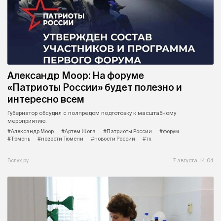
Александр Моор: На форуме
«Патриоты России» будет полезно и
интересно всем
Губернатор обсудил с полпредом подготовку к масштабному
мероприятию.
#Александр Моор
#Артем Жога
#Патриоты России
#форум
#Тюмень
#новости Тюмени
#новости России
#тк
Вслух.ру
7 августа, 14:04