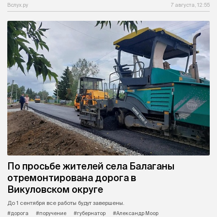
Вслух.ру
7 августа, 12:55
По просьбе жителей села Балаганы
отремонтирована дорога в
Викуловском округе
До 1 сентября все работы будут завершены.
#дорога
#поручение
#губернатор
#Александр Моор