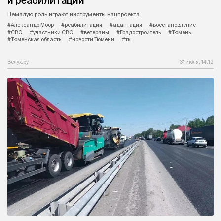
и реабилитации
Немалую роль играют инструменты нацпроекта.
#Александр Моор
#реабилитация
#адаптация
#восстановление
#СВО
#участники СВО
#ветераны
#Градостроитель
#Тюмень
#Тюменская область
#новости Тюмени
#тк
Вслух.ру
31 июля, 14:12