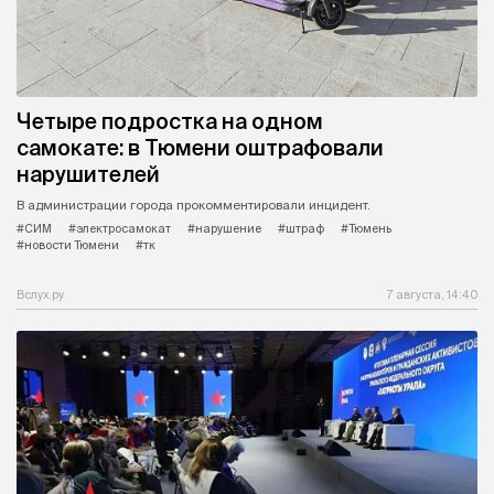
Четыре подростка на одном
самокате: в Тюмени оштрафовали
нарушителей
В администрации города прокомментировали инцидент.
#СИМ
#электросамокат
#нарушение
#штраф
#Тюмень
#новости Тюмени
#тк
Вслух.ру
7 августа, 14:40