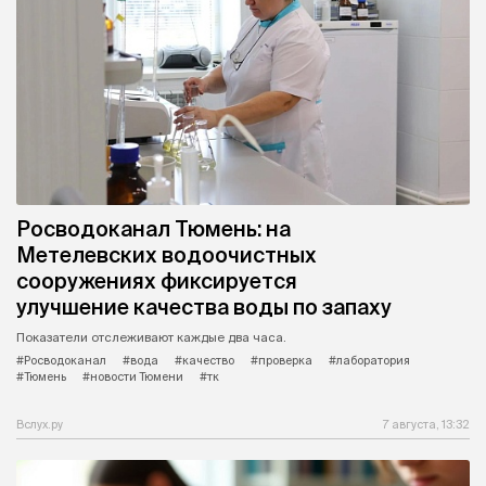
Росводоканал Тюмень: на
Метелевских водоочистных
сооружениях фиксируется
улучшение качества воды по запаху
Показатели отслеживают каждые два часа.
#Росводоканал
#вода
#качество
#проверка
#лаборатория
#Тюмень
#новости Тюмени
#тк
Вслух.ру
7 августа, 13:32