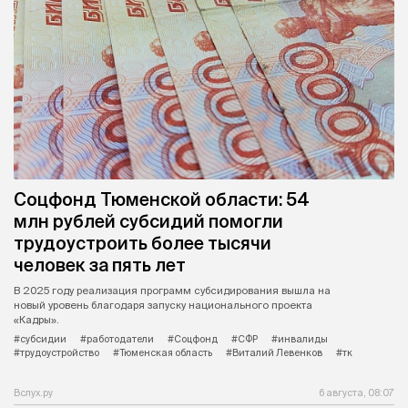
Соцфонд Тюменской области: 54
млн рублей субсидий помогли
трудоустроить более тысячи
человек за пять лет
В 2025 году реализация программ субсидирования вышла на
новый уровень благодаря запуску национального проекта
«Кадры».
#субсидии
#работодатели
#Соцфонд
#СФР
#инвалиды
#трудоустройство
#Тюменская область
#Виталий Левенков
#тк
Вслух.ру
6 августа, 08:07