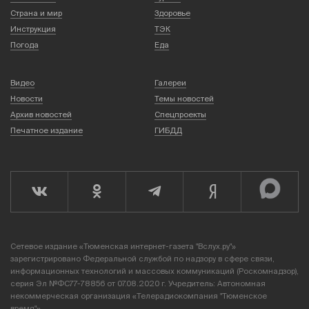
Страна и мир
Здоровье
Инструкция
ТЭК
Погода
Еда
Видео
Галереи
Новости
Темы новостей
Архив новостей
Спецпроекты
Печатное издание
ГИБДД
Сетевое издание «Тюменская интернет-газета "Вслух.ру"»
зарегистрировано Федеральной службой по надзору в сфере связи,
информационных технологий и массовых коммуникаций (Роскомнадзор),
серия Эл №ФС77-78856 от 07.08.2020 г. Учредитель: Автономная
некоммерческая организация «Телерадиокомпания "Тюменское
время"».