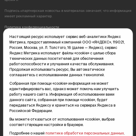
Подпись «партнерская новость» в материалах означает, что информация
имеет рекламный характер.
Политика конфиденциальности
Настоящий ресурс использует сервис веб-аналитики Яндекс
Редакция: 625035, Тюмень, пр. Геологоразведчиков, 28А
Метрика, предоставляемый компанией ООО «ЯНДЕКС», 119021,
(3452) 68-89-05
Россия, Москва, ул. Л. Толстого, 16 (далее — Яндекс), сервис
edit@vsluh.ru
Яндекс Метрика использует файлы «cookie» с целью сбора
технических данных посетителей для обеспечения
Главный редактор: Панкина Т.Ю.
работоспособности и улучшения качества обслуживания.
kika@vsluh.ru
Продолжая использовать ресурс, Вы автоматически
соглашаетесь с использованием данных технологий.
По вопросам рекламы:
(3452) 68-89-78
Собранная при помощи «cookie» информация не может
kotovaev@sibinformburo.ru
идентифицировать вас, однако может помочь нам улучшить
mim@vsluh.ru
работу нашего сайта. Информация об использовании вами
данного сайта, собранная при помощи «cookie», будет
передаваться Яндексу и храниться на серверах Яндекса в
Российской Федерации.
Вы можете отказаться от использования «cookie», выбрав
соответствующие настройки в браузере.
Подробнее о нашей
политике обработки персональных данных
.