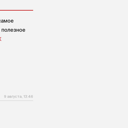
самое
е полезное
X
9 августа, 13:46