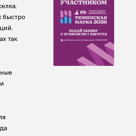
елка.
к быстро
ций.
ах так
зные
чи
ля
ада