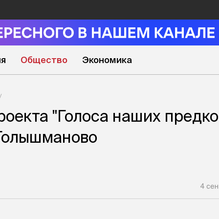
ия
Общество
Экономика
роекта "Голоса наших предко
 Голышманово
4 сен