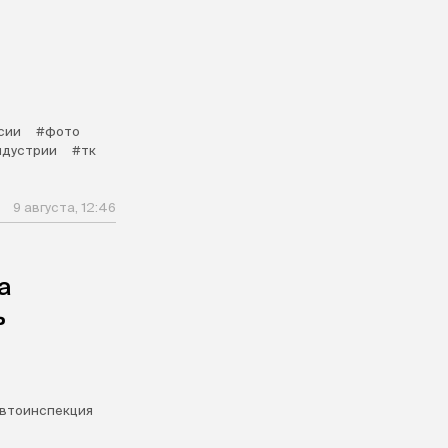
сии
#фото
ндустрии
#тк
9 августа, 12:46
а
ь
втоинспекция