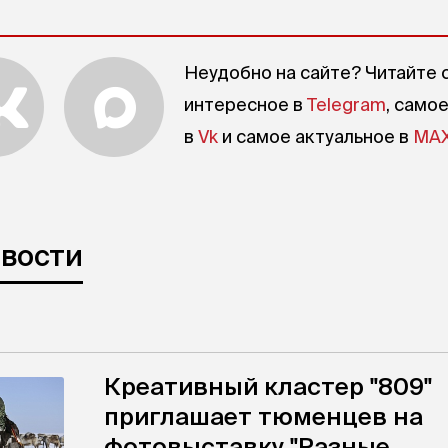
Неудобно на сайте? Читайте 
интересное в
Telegram
, само
в
Vk
и самое актуальное в
MA
овости
Креативный кластер "809"
приглашает тюменцев на
фотовыставку "Разные