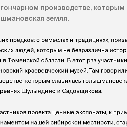
 гончарном производстве, которым
ышмановская земля.
ших предков: о ремеслах и традициях», при
ских людей, которым не безразлична истор
 в Тюменской области. В этот раз участник
овский краеведческий музей. Там говорил
водстве, которым славилась голышмановска
еревнях Шулындино и Садовщикова.
астников проекта ценные экспонаты, к прим
рнаментом нашей сибирской местности, ст