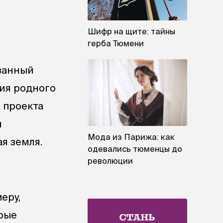
Шифр на щите: тайны
герба Тюмени
званный
ия родного
и проекта
и
Мода из Парижа: как
я земля.
одевались тюменцы до
революции
еру,
арые