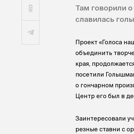
Там говорили о
славилась гол
Проект «Голоса на
объединить творче
края, продолжается
посетили Голышман
о гончарном произ
Центр его был в д
Заинтересовали уч
резные ставни с о