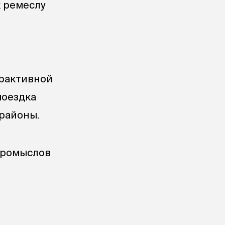
к ремеслу
ерактивной
поездка
районы.
промыслов