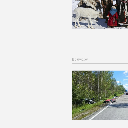
Вслух.ру