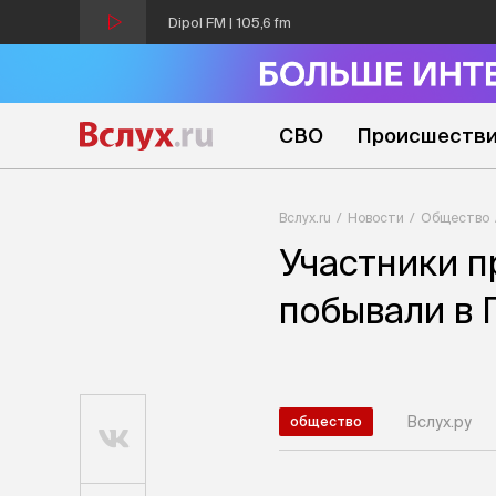
Dipol FM | 105,6 fm
СВО
Происшеств
Вслух.ru
Новости
Общество
Участники п
побывали в
Вслух.ру
общество