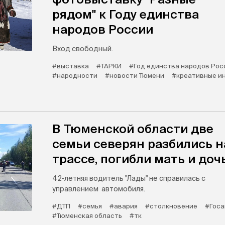
рядом" к Году единства
народов России
Вход свободный.
#выставка
#ТАРКИ
#Год единства народов Рос
#народности
#новости Тюмени
#креативные и
В Тюменской области две
семьи северян разбились н
трассе, погибли мать и доч
42-летняя водитель "Лады" не справилась с
управлением автомобиля.
#ДТП
#семья
#авария
#столкновение
#Госа
#Тюменская область
#тк