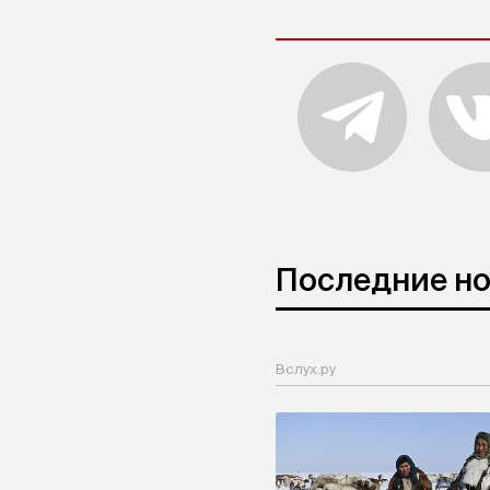
Последние н
Вслух.ру