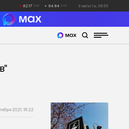
82.17
94.84
9 августа, 08:55
в"
тября 2021, 19:22