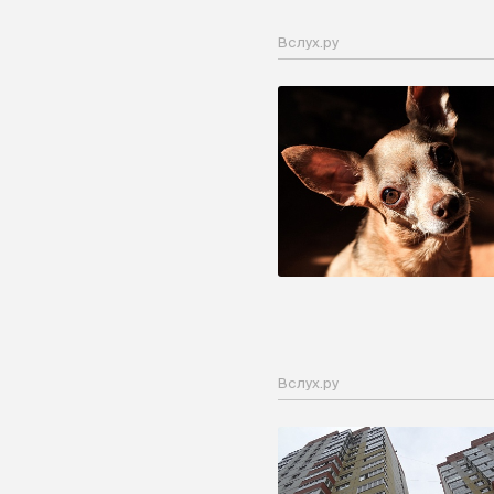
Вслух.ру
Вслух.ру