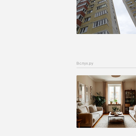
Вслух.ру