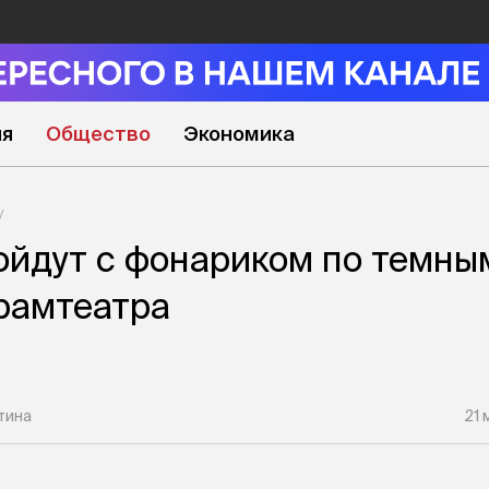
ия
Общество
Экономика
йдут с фонариком по темны
рамтеатра
тина
21 