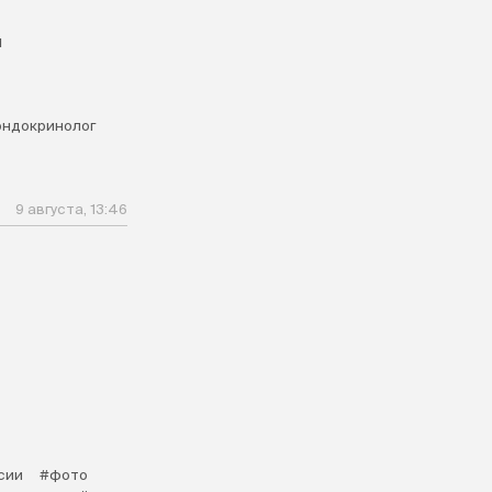
м
эндокринолог
9 августа, 13:46
сии
#фото