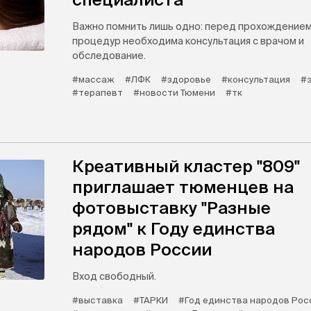
Важно помнить лишь одно: перед прохождение
процедур необходима консультация с врачом и
обследование.
#массаж
#ЛФК
#здоровье
#консультация
#
#терапевт
#новости Тюмени
#тк
Креативный кластер "809"
приглашает тюменцев на
фотовыставку "Разные
рядом" к Году единства
народов России
Вход свободный.
#выставка
#ТАРКИ
#Год единства народов Рос