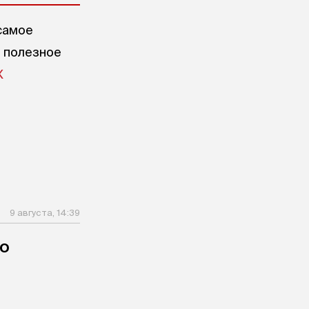
самое
е полезное
X
9 августа, 14:39
го