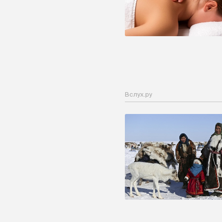
Вслух.ру