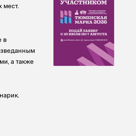
 мест.
 в
изведанным
ми, а также
нарик.