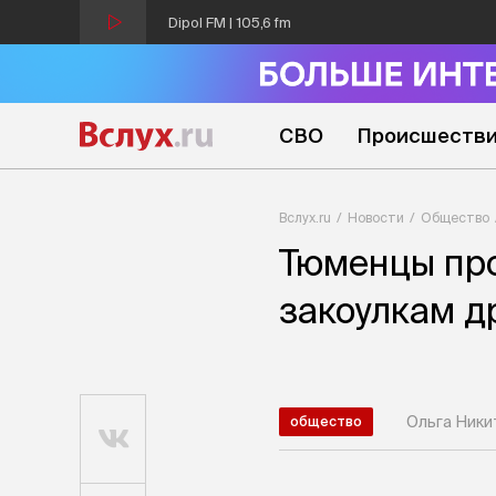
Dipol FM | 105,6 fm
СВО
Происшеств
Вслух.ru
Новости
Общество
Тюменцы про
закоулкам д
Ольга Ники
общество