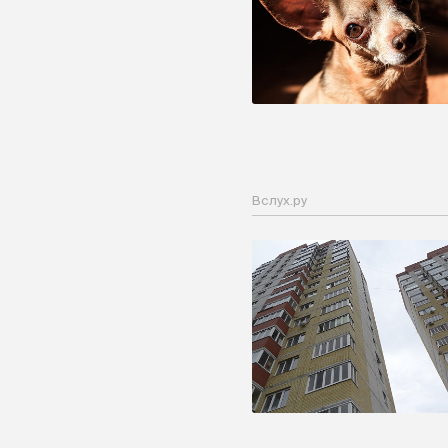
Вслух.ру