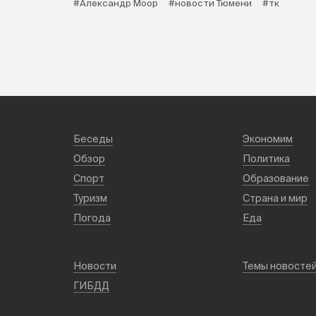
#Александр Моор
#новости Тюмени
#тк
Беседы
Экономим
Обзор
Политика
Спорт
Образование
Туризм
Страна и мир
Погода
Еда
Новости
Темы новосте
ГИБДД