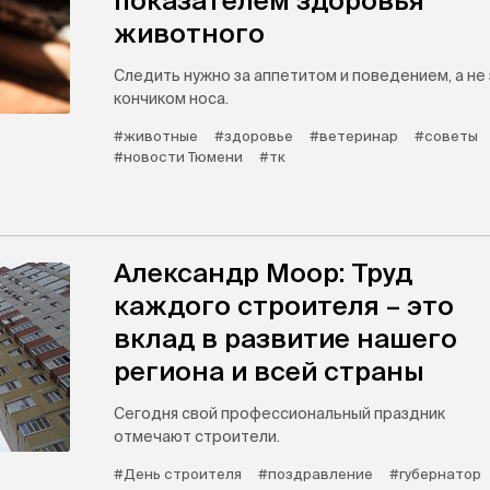
показателем здоровья
животного
Следить нужно за аппетитом и поведением, а не 
кончиком носа.
#животные
#здоровье
#ветеринар
#советы
#новости Тюмени
#тк
Александр Моор: Труд
каждого строителя – это
вклад в развитие нашего
региона и всей страны
Сегодня свой профессиональный праздник
отмечают строители.
#День строителя
#поздравление
#губернатор