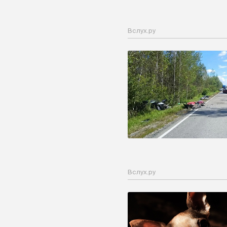
Вслух.ру
Вслух.ру