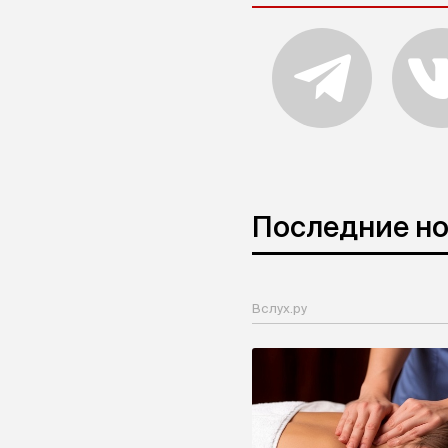
Последние н
Вслух.ру