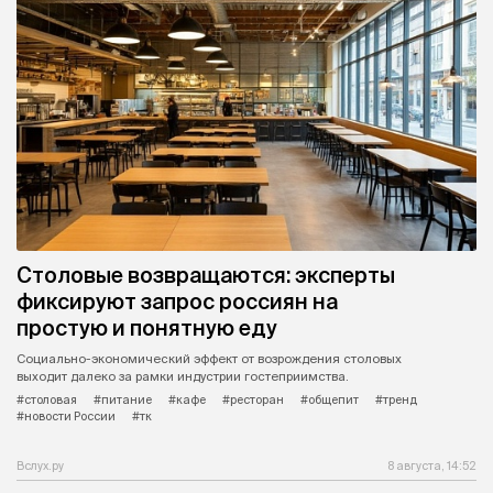
Столовые возвращаются: эксперты
фиксируют запрос россиян на
простую и понятную еду
Социально-экономический эффект от возрождения столовых
выходит далеко за рамки индустрии гостеприимства.
#столовая
#питание
#кафе
#ресторан
#общепит
#тренд
#новости России
#тк
Вслух.ру
8 августа, 14:52