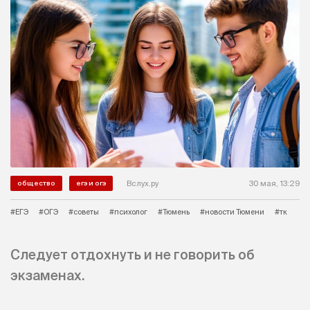
Вслух.ру
30 мая, 13:29
общество
егэ и огэ
#ЕГЭ
#ОГЭ
#советы
#психолог
#Тюмень
#новости Тюмени
#тк
Следует отдохнуть и не говорить об
экзаменах.