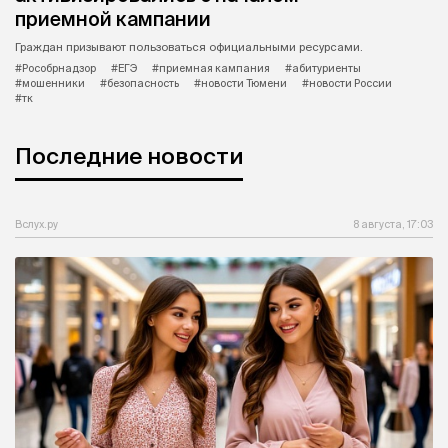
приемной кампании
Граждан призывают пользоваться официальными ресурсами.
#Рособрнадзор
#ЕГЭ
#приемная кампания
#абитуриенты
#мошенники
#безопасность
#новости Тюмени
#новости России
#тк
Последние новости
Вслух.ру
8 августа, 17:03