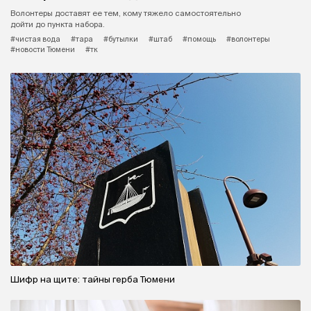
Волонтеры доставят ее тем, кому тяжело самостоятельно
дойти до пункта набора.
#чистая вода
#тара
#бутылки
#штаб
#помощь
#волонтеры
#новости Тюмени
#тк
Шифр на щите: тайны герба Тюмени