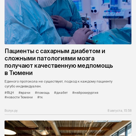
Пациенты с сахарным диабетом и
сложными патологиями мозга
получают качественную медпомощь
в Тюмени
Единого протокола не существует, подход к каждому пациенту
сугубо индивидуален.
#ФЦН
#врачи
#помощь
#диабет
#нейрохирургия
#новости Тюмени
#тк
Вслух.ру
8 августа, 15:58