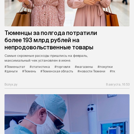
Тюменцы за полгода потратили
более 193 млрд рублей на
непродовольственные товары
Самые скромные расходы пришлись на февраль,
максимальный чек установлен в июне.
#Тюменьстат
#статистика
#торговля
#магазины
#покупки
#деньги
#Тюмень
#Тюменская область
#новости Тюмени
#тк
Вслух.ру
8 августа, 16:53