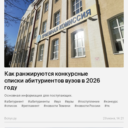
Как ранжируются конкурсные
списки абитуриентов вузов в 2026
году
Основная информация для поступающих.
#абитуриент
#абитуриенты
#вуз
#вузы
#поступление
#конкурс
#список
#регламент
#новости Тюмени
#новости России
#тк
Вслух.ру
29 июня, 14:21