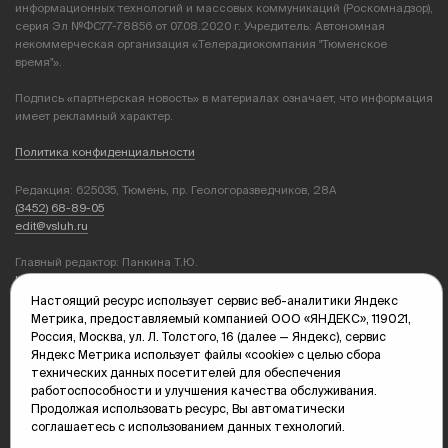
информационных технологий и массовых коммуникаций (Роскомнадзор),
серия Эл №ФС77-78856 от 07.08.2020 г. Учредитель: Автономная
некоммерческая организация «Телерадиокомпания "Тюменское
время"».
Подпись «партнерская новость» в материалах означает, что информация
имеет рекламный характер.
Политика конфиденциальности
Редакция: 625035, Тюмень, пр. Геологоразведчиков, 28А
(3452) 68-89-05
edit@vsluh.ru
Главный редактор: Панкина Т.Ю.
kika@vsluh.ru
Настоящий ресурс использует сервис веб-аналитики Яндекс
По вопросам рекламы:
Метрика, предоставляемый компанией ООО «ЯНДЕКС», 119021,
(3452) 68-89-78
Россия, Москва, ул. Л. Толстого, 16 (далее — Яндекс), сервис
kotovaev@sibinformburo.ru
Яндекс Метрика использует файлы «cookie» с целью сбора
mim@vsluh.ru
технических данных посетителей для обеспечения
работоспособности и улучшения качества обслуживания.
Продолжая использовать ресурс, Вы автоматически
соглашаетесь с использованием данных технологий.