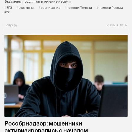
Экзамены продлятся в течение недели.
#ЕГЭ
#экзамены
#расписание
#новости Тюмени
#новости России
#тк
Вслух.ру
21 июня, 13:32
Рособрнадзор: мошенники
активизировались с началом