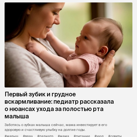
Первый зубик и грудное
вскармливание: педиатр рассказала
о нюансах ухода за полостью рта
малыша
Заботясь о зубках малыша сейчас, мама инвестирует в его
здоровую и счастливую улыбку на долгие годы.
#малыш
#врач
#педиатр
#мама
#питание
#уход
#советы