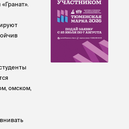
 «Гранат».
рируют
тойчив
 студенты
тся
м, омском,
авнивать