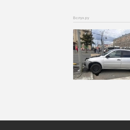
Вслух.ру