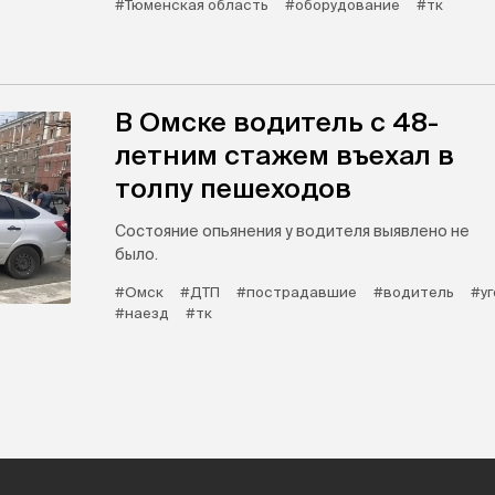
#Тюменская область
#оборудование
#тк
В Омске водитель с 48-
летним стажем въехал в
толпу пешеходов
Состояние опьянения у водителя выявлено не
было.
#Омск
#ДТП
#пострадавшие
#водитель
#у
#наезд
#тк