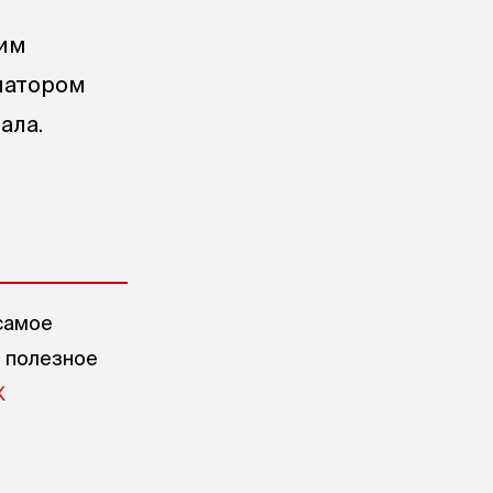
им
натором
ала.
самое
е полезное
X