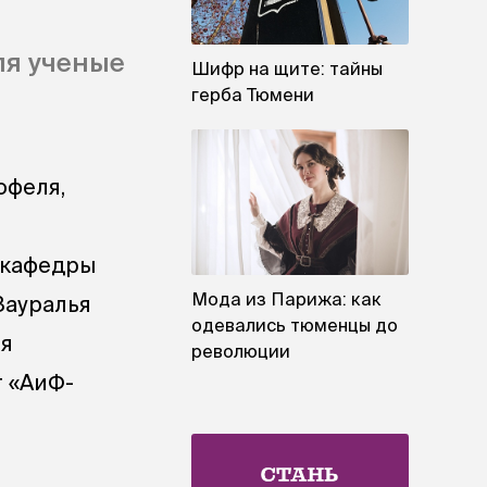
ля ученые
Шифр на щите: тайны
герба Тюмени
офеля,
 кафедры
Мода из Парижа: как
Зауралья
одевались тюменцы до
ия
революции
т «АиФ-