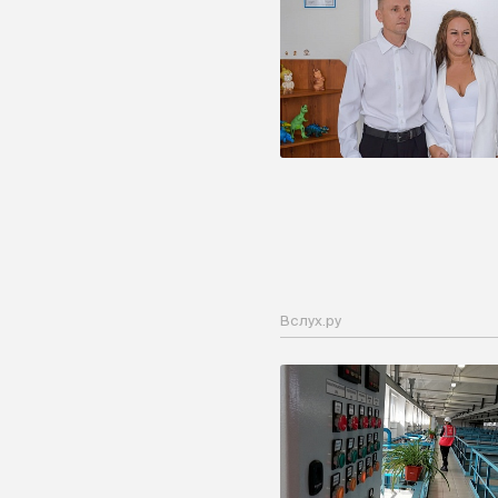
Вслух.ру