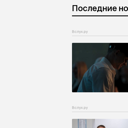
Последние н
Вслух.ру
Вслух.ру