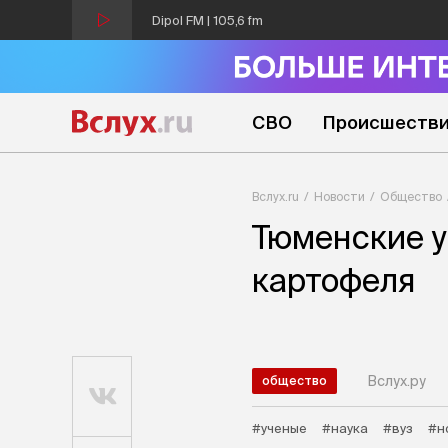
Dipol FM | 105,6 fm
СВО
Происшеств
Вслух.ru
Новости
Общество
Тюменские у
картофеля
Вслух.ру
общество
#ученые
#наука
#вуз
#н