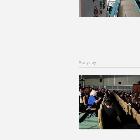
Вслух.ру