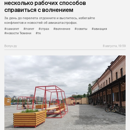
несколько рабочих способов
справиться с волнением
За день до перелета отдохните и выспитесь, избегайте
конфликтов и новостей об авиакатастрофах.
#самолет
#полет
#страх
#волнение
#советы
#авиация
#новости Тюмени
#тк
Вслух.ру
8 августа, 19:59