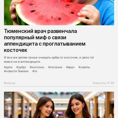
Тюменский врач развенчала
популярный миф о связи
аппендицита с проглатыванием
косточек
И все же детям лучше очищать арбуз от косточек, и дело тут
вовсе не в аппендиците.
#дети
#арбуз
#косточки
#питание
#врач
#советы
#новости Тюмени
#тк
Вслух.ру
8 августа, 17:03