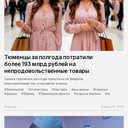
Тюменцы за полгода потратили
более 193 млрд рублей на
непродовольственные товары
Самые скромные расходы пришлись на февраль,
максимальный чек установлен в июне.
#Тюменьстат
#статистика
#торговля
#магазины
#покупки
#деньги
#Тюмень
#Тюменская область
#новости Тюмени
#тк
Вслух.ру
8 августа, 16:53