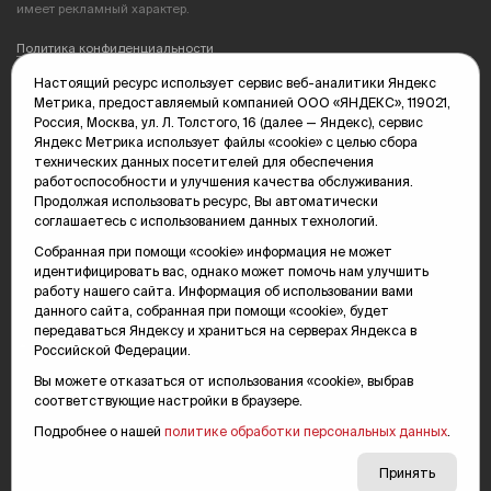
имеет рекламный характер.
Политика конфиденциальности
Настоящий ресурс использует сервис веб-аналитики Яндекс
Редакция: 625035, Тюмень, пр. Геологоразведчиков, 28А
Метрика, предоставляемый компанией ООО «ЯНДЕКС», 119021,
(3452) 68-89-05
Россия, Москва, ул. Л. Толстого, 16 (далее — Яндекс), сервис
edit@vsluh.ru
Яндекс Метрика использует файлы «cookie» с целью сбора
технических данных посетителей для обеспечения
Главный редактор: Панкина Т.Ю.
работоспособности и улучшения качества обслуживания.
kika@vsluh.ru
Продолжая использовать ресурс, Вы автоматически
соглашаетесь с использованием данных технологий.
По вопросам рекламы:
(3452) 68-89-78
Собранная при помощи «cookie» информация не может
kotovaev@sibinformburo.ru
идентифицировать вас, однако может помочь нам улучшить
mim@vsluh.ru
работу нашего сайта. Информация об использовании вами
данного сайта, собранная при помощи «cookie», будет
передаваться Яндексу и храниться на серверах Яндекса в
Российской Федерации.
Вы можете отказаться от использования «cookie», выбрав
соответствующие настройки в браузере.
Подробнее о нашей
политике обработки персональных данных
.
© 2000-2026 Тюменская интернет-газета «Вслух.ру»
16+
Карта сайта
Принять