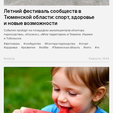
Летний фестиваль сообществ в
Тюменской области: спорт, здоровье
и новые возможности
События пройдут на площадках мультицентров «Контора
пароходства», «Космос», «Моя территория» в Тюмени, Ишиме
и Тобольске.
#фестиваль
#сообщество
#Контора пароходства
#спорт
#здоровье
#развитие
#хобби
#Тюменская область
#лето
#тк
Вслух.ру
8 августа, 18:42