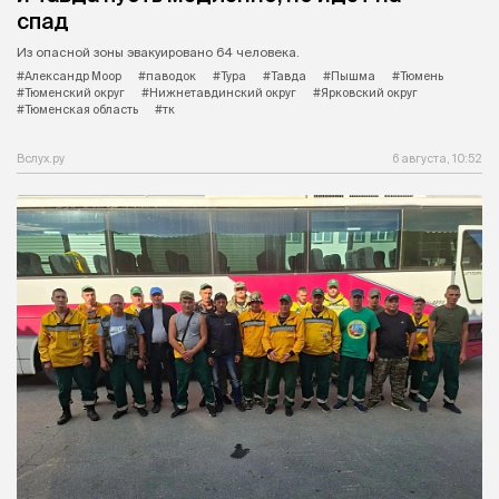
спад
Из опасной зоны эвакуировано 64 человека.
#Александр Моор
#паводок
#Тура
#Тавда
#Пышма
#Тюмень
#Тюменский округ
#Нижнетавдинский округ
#Ярковский округ
#Тюменская область
#тк
Вслух.ру
6 августа, 10:52