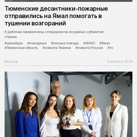
Тюменские десантники-пожарные
отправились на Ямал помогать в
тушении возгораний
К работам привлечены специалисты из разных субъектов
страны.
#авиабаза
#пожарные
#лесные пожары
#ЯНАО
#Ямал
#Тюменская область
#новости Тюмени
#новости России
#тк
Вслух.ру
6 августа, 10:25