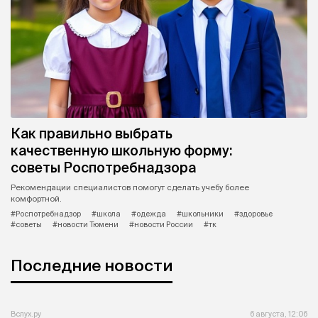
Как правильно выбрать
качественную школьную форму:
советы Роспотребнадзора
Рекомендации специалистов помогут сделать учебу более
комфортной.
#Роспотребнадзор
#школа
#одежда
#школьники
#здоровье
#советы
#новости Тюмени
#новости России
#тк
Последние новости
Вслух.ру
6 августа, 12:06