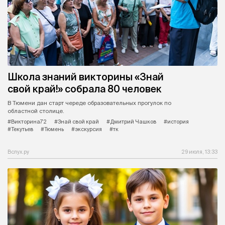
Школа знаний викторины «Знай
свой край!» собрала 80 человек
В Тюмени дан старт череде образовательных прогулок по
областной столице.
#Викторина72
#Знай свой край
#Дмитрий Чашков
#история
#Текутьев
#Тюмень
#экскурсия
#тк
Вслух.ру
29 июля, 13:33