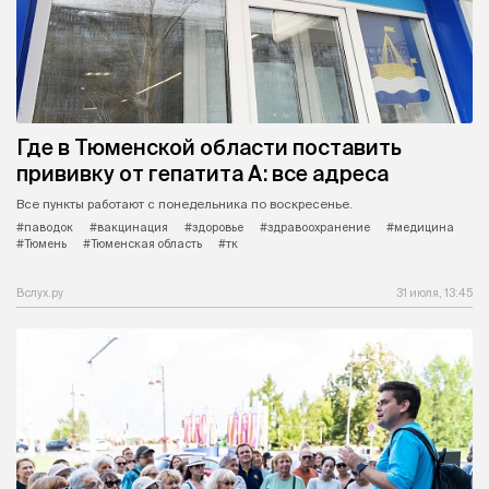
Где в Тюменской области поставить
прививку от гепатита А: все адреса
Все пункты работают с понедельника по воскресенье.
#паводок
#вакцинация
#здоровье
#здравоохранение
#медицина
#Тюмень
#Тюменская область
#тк
Вслух.ру
31 июля, 13:45