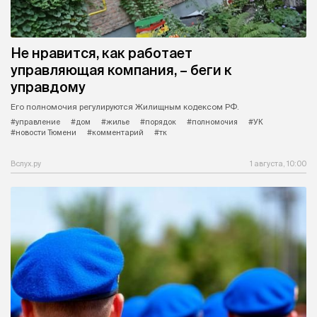
Не нравится, как работает
управляющая компания, – беги к
управдому
Его полномочия регулируются Жилищным кодексом РФ.
#управление
#дом
#жилье
#порядок
#полномочия
#УК
#новости Тюмени
#комментарий
#тк
Вслух.ру
1 августа, 10:00