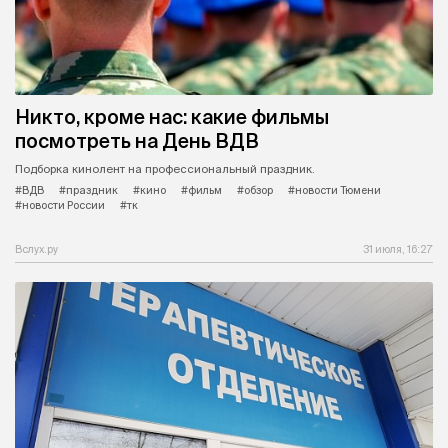
Никто, кроме нас: какие фильмы
посмотреть на День ВДВ
Подборка кинолент на профессиональный праздник.
#ВДВ
#праздник
#кино
#фильм
#обзор
#новости Тюмени
#новости России
#тк
Вслух.ру
31 июля, 16:27