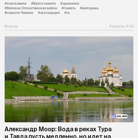
#поисковики
#Вахта памяти
#сражения
#Великая Отечественная война
#память
#молодежь
#новости Тюмени
#экспедиция
#тк
Вслух.ру
6 августа, 11:25
Александр Моор: Вода в реках Тура
и Тавда пусть медленно, но идет на