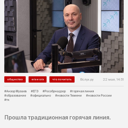
Вслух.ру
22 мая, 14:51
общество
егэ и огэ
что почитать
#Анзор Музаев
#ЕГЭ
#Рособрнадзор
#горячая линия
#образование
#официально
#новости Тюмени
#новости России
#тк
Прошла традиционная горячая линия.