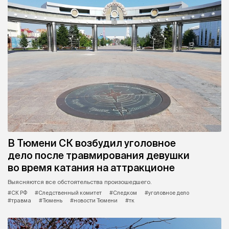
В Тюмени СК возбудил уголовное
дело после травмирования девушки
во время катания на аттракционе
Выясняются все обстоятельства произошедшего.
#СК РФ
#Следственный комитет
#Следком
#уголовное дело
#травма
#Тюмень
#новости Тюмени
#тк