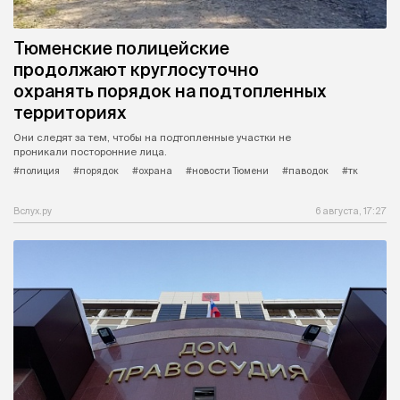
Тюменские полицейские
продолжают круглосуточно
охранять порядок на подтопленных
территориях
Они следят за тем, чтобы на подтопленные участки не
проникали посторонние лица.
#полиция
#порядок
#охрана
#новости Тюмени
#паводок
#тк
Вслух.ру
6 августа, 17:27