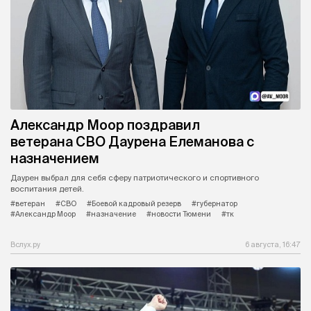
Александр Моор поздравил
ветерана СВО Даурена Елеманова с
назначением
Даурен выбрал для себя сферу патриотического и спортивного
воспитания детей.
#ветеран
#СВО
#Боевой кадровый резерв
#губернатор
#Александр Моор
#назначение
#новости Тюмени
#тк
Вслух.ру
6 августа, 16:47