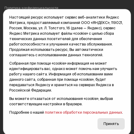
Политика конфиденциальности
Настоящий ресурс использует сервис веб-аналитики Яндекс
Редакция: 625035, Тюмень, пр. Геологоразведчиков, 28А
Метрика, предоставляемый компанией ООО «ЯНДЕКС», 119021,
(3452) 68-89-05
Россия, Москва, ул. Л. Толстого, 16 (далее — Яндекс), сервис
edit@vsluh.ru
Яндекс Метрика использует файлы «cookie» с целью сбора
технических данных посетителей для обеспечения
Главный редактор: Панкина Т.Ю.
работоспособности и улучшения качества обслуживания.
kika@vsluh.ru
Продолжая использовать ресурс, Вы автоматически
соглашаетесь с использованием данных технологий.
По вопросам рекламы:
(3452) 68-89-78
Собранная при помощи «cookie» информация не может
kotovaev@sibinformburo.ru
идентифицировать вас, однако может помочь нам улучшить
mim@vsluh.ru
работу нашего сайта. Информация об использовании вами
данного сайта, собранная при помощи «cookie», будет
передаваться Яндексу и храниться на серверах Яндекса в
Российской Федерации.
Вы можете отказаться от использования «cookie», выбрав
соответствующие настройки в браузере.
Подробнее о нашей
политике обработки персональных данных
.
© 2000-2026 Тюменская интернет-газета «Вслух.ру»
16+
Карта сайта
Принять