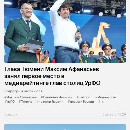
Глава Тюмени Максим Афанасьев
занял первое место в
медиарейтинге глав столиц УрФО
Подведены итоги июля.
#Максим Афанасьев
#Светлана Иванова
#рейтинг
#Медиалогия
#УрФО
#Тюмень
#новости Тюмени
#новости России
#тк
Вслух.ру
6 августа, 16:26