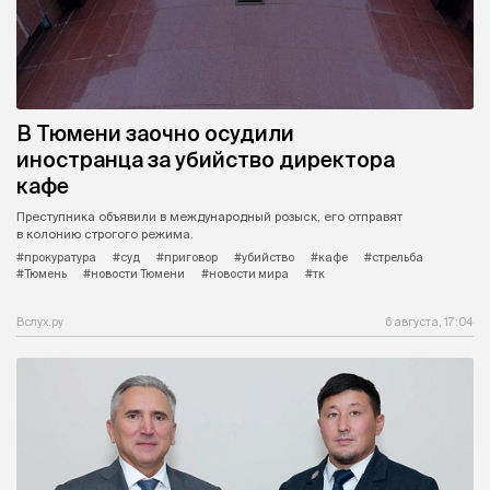
В Тюмени заочно осудили
иностранца за убийство директора
кафе
Преступника объявили в международный розыск, его отправят
в колонию строгого режима.
#прокуратура
#суд
#приговор
#убийство
#кафе
#стрельба
#Тюмень
#новости Тюмени
#новости мира
#тк
Вслух.ру
6 августа, 17:04