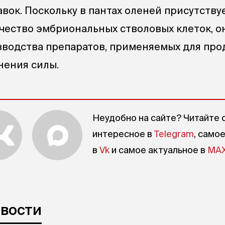
вок. Поскольку в пантах оленей присутству
чество эмбриональных стволовых клеток, о
зводства препаратов, применяемых для пр
нения силы.
Неудобно на сайте? Читайте 
интересное в
Telegram
, само
в
Vk
и самое актуальное в
MA
овости