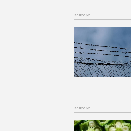
Вслух.ру
Вслух.ру