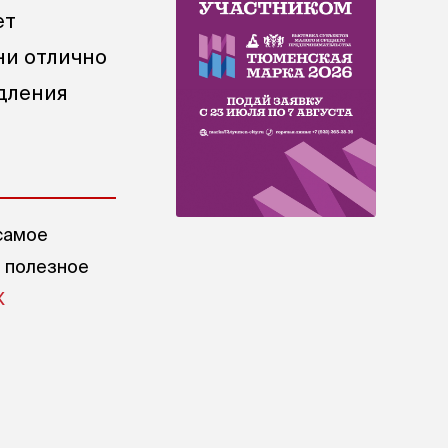
ет
ни отлично
одления
самое
е полезное
X