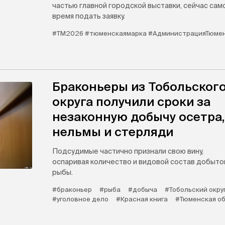
частью главной городской выставки, сейчас сам
время подать заявку.
#ТМ2026 #тюменскаямарка #АдминистрацияТюме
Браконьеры из Тобольског
округа получили сроки за
незаконную добычу осетра,
нельмы и стерляди
Подсудимые частично признали свою вину,
оспаривая количество и видовой состав добыто
рыбы.
#браконьер
#рыба
#добыча
#Тобольский окру
#уголовное дело
#Красная книга
#Тюменская о