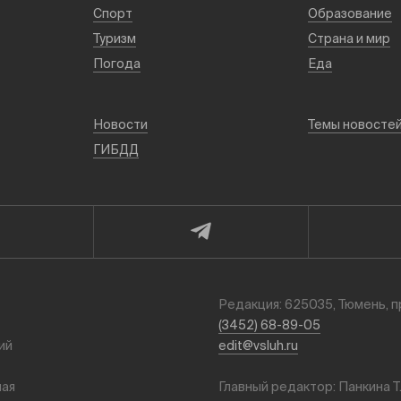
Спорт
Образование
Туризм
Страна и мир
Погода
Еда
Новости
Темы новосте
ГИБДД
Редакция: 625035, Тюмень, п
(3452) 68-89-05
ий
edit@vsluh.ru
ная
Главный редактор: Панкина Т