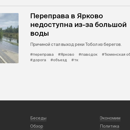
Переправа в Ярково
недоступна из-за большой
воды
Причиной стал выход реки Тобол из берегов.
#переправа
#Ярково
#паводок
#Тюменская о
#дорога
#объезд
#тк
Беседы
Экономим
Обзор
Политика