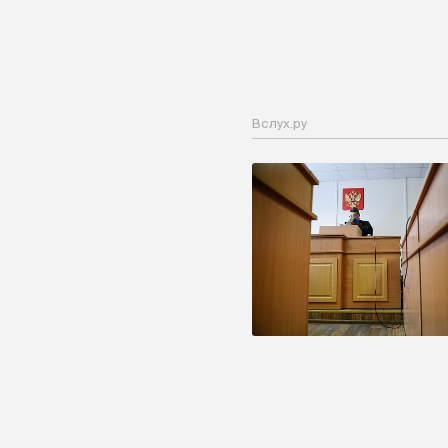
Вслух.ру