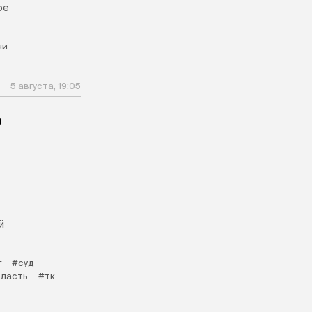
ое
ни
5 августа, 19:05
о
й
г
#суд
бласть
#тк