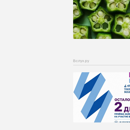
Вслух.ру