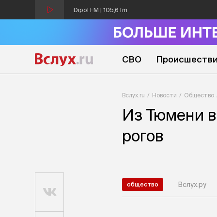
Dipol FM | 105,6 fm
СВО
Происшеств
Вслух.ru
Новости
Общество
Из Тюмени в
рогов
Вслух.ру
общество