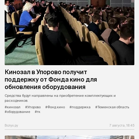
Кинозал в Упорово получит
поддержку от Фонда кино для
обновления оборудования
Средства будут направлены на приобретение комплектующих и
расходников.
#кинозал
#Упорово
#Фонд кино
#поддержка
#Тюменская область
#оборудование
#тк
Вслух.ру
7 августа, 18:45