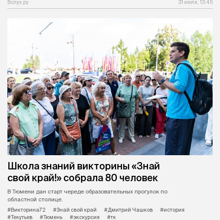
Вслух.ру
31 июля, 13:45
Школа знаний викторины «Знай
свой край!» собрала 80 человек
В Тюмени дан старт череде образовательных прогулок по
областной столице.
#Викторина72
#Знай свой край
#Дмитрий Чашков
#история
#Текутьев
#Тюмень
#экскурсия
#тк