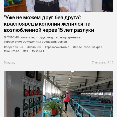
"Уже не можем друг без друга":
красноярец в колонии женился на
возлюбленной через 15 лет разлуки
В ГУФСИН отметили, что руководство поддерживает
стремление осужденных создавать семьи.
#осужденный
#колония
#бракосочетание
#Красноярский край
#женитьба
#тк
#УФСИН
Вслух.ру
7 августа, 19:45