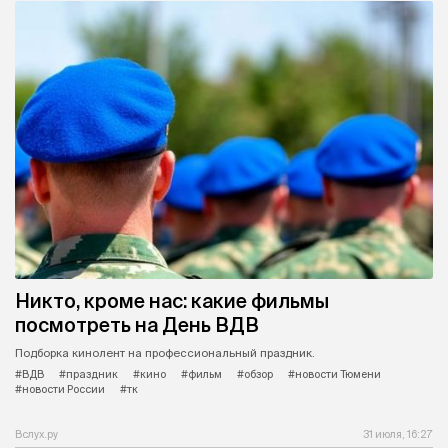
Никто, кроме нас: какие фильмы
посмотреть на День ВДВ
Подборка кинолент на профессиональный праздник.
#ВДВ
#праздник
#кино
#фильм
#обзор
#новости Тюмени
#новости России
#тк
Вслух.ру
31 июля, 16:27