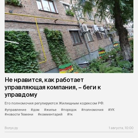
Не нравится, как работает
управляющая компания, – беги к
управдому
Его полномочия регулируются Жилищным кодексом РФ.
#управление
#дом
#жилье
#порядок
#полномочия
#УК
#новости Тюмени
#комментарий
#тк
Вслух.ру
1 августа, 10:00