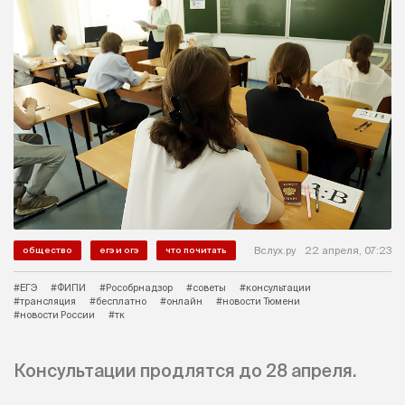
Вслух.ру
22 апреля, 07:23
общество
егэ и огэ
что почитать
#ЕГЭ
#ФИПИ
#Рособрнадзор
#советы
#консультации
#трансляция
#бесплатно
#онлайн
#новости Тюмени
#новости России
#тк
Консультации продлятся до 28 апреля.