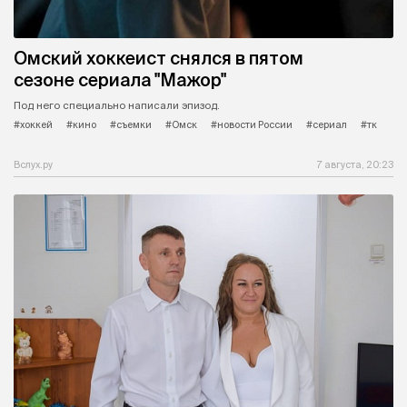
Омский хоккеист снялся в пятом
сезоне сериала "Мажор"
Под него специально написали эпизод.
#хоккей
#кино
#съемки
#Омск
#новости России
#сериал
#тк
Вслух.ру
7 августа, 20:23