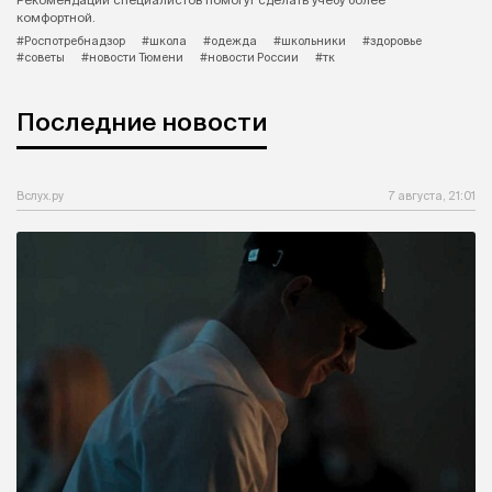
Рекомендации специалистов помогут сделать учебу более
комфортной.
#Роспотребнадзор
#школа
#одежда
#школьники
#здоровье
#советы
#новости Тюмени
#новости России
#тк
Последние новости
Вслух.ру
7 августа, 21:01