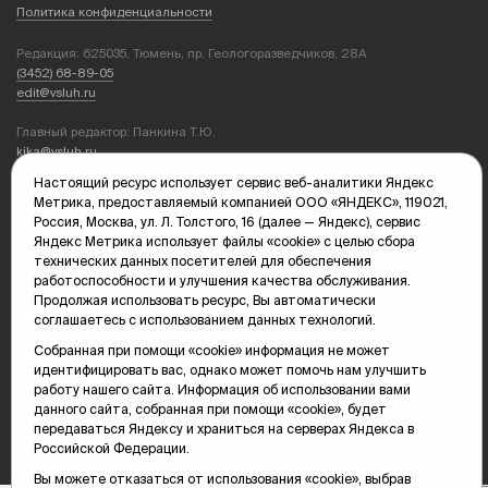
Политика конфиденциальности
Редакция: 625035, Тюмень, пр. Геологоразведчиков, 28А
(3452) 68-89-05
edit@vsluh.ru
Главный редактор: Панкина Т.Ю.
kika@vsluh.ru
Настоящий ресурс использует сервис веб-аналитики Яндекс
По вопросам рекламы:
Метрика, предоставляемый компанией ООО «ЯНДЕКС», 119021,
(3452) 68-89-78
Россия, Москва, ул. Л. Толстого, 16 (далее — Яндекс), сервис
kotovaev@sibinformburo.ru
Яндекс Метрика использует файлы «cookie» с целью сбора
mim@vsluh.ru
технических данных посетителей для обеспечения
работоспособности и улучшения качества обслуживания.
Продолжая использовать ресурс, Вы автоматически
соглашаетесь с использованием данных технологий.
Собранная при помощи «cookie» информация не может
идентифицировать вас, однако может помочь нам улучшить
работу нашего сайта. Информация об использовании вами
данного сайта, собранная при помощи «cookie», будет
© 2000-2026 Тюменская интернет-газета «Вслух.ру»
16+
передаваться Яндексу и храниться на серверах Яндекса в
Карта сайта
Российской Федерации.
Вы можете отказаться от использования «cookie», выбрав