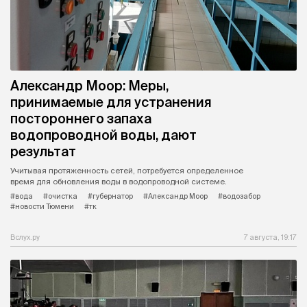
Александр Моор: Меры,
принимаемые для устранения
постороннего запаха
водопроводной воды, дают
результат
Учитывая протяженность сетей, потребуется определенное
время для обновления воды в водопроводной системе.
#вода
#очистка
#губернатор
#Александр Моор
#водозабор
#новости Тюмени
#тк
Вслух.ру
7 августа, 19:17