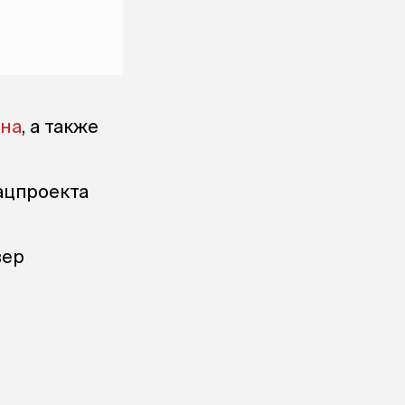
ина
, а также
ацпроекта
вер