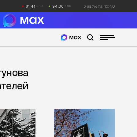
81.41
94.06
6 августа, 15:40
гунова
ателей