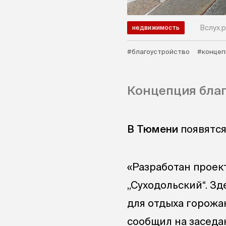
Вслух.р
недвижимость
#благоустройство
#концеп
Концепция благ
В Тюмени
появятся
«Разработан проек
„Суходольский“. З
для отдыха горожа
сообщил на заседа