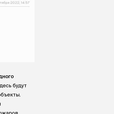
тября 2022, 14:57
дного
десь будут
объекты.
я
пожаров