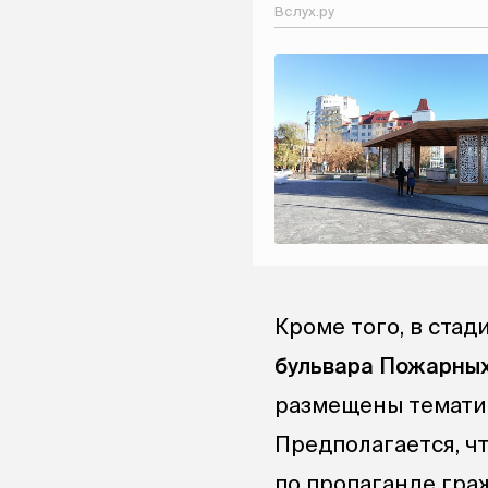
Вслух.ру
Кроме того, в ста
бульвара Пожарных
размещены тематич
Предполагается, ч
по пропаганде гра