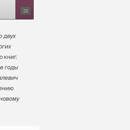
р двух
огих
 книг.
е годы
влевич
лению
 новому