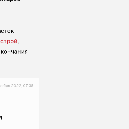
асток
острой
,
окончания
оября 2022, 07:38
и