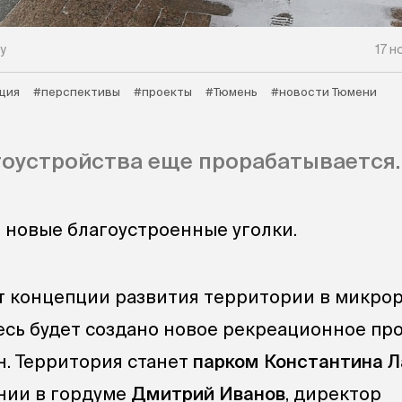
у
17 н
ция
#перспективы
#проекты
#Тюмень
#новости Тюмени
оустройства еще прорабатывается.
 новые благоустроенные уголки.
т концепции развития территории в микро
десь будет создано новое рекреационное пр
н. Территория станет
парком Константина Л
нии в гордуме
Дмитрий Иванов
, директор