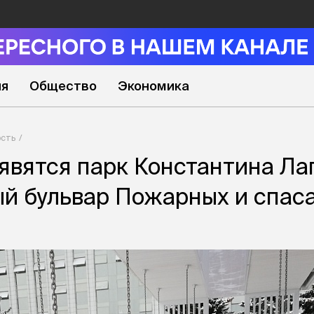
ия
Общество
Экономика
сть
явятся парк Константина Ла
й бульвар Пожарных и спас