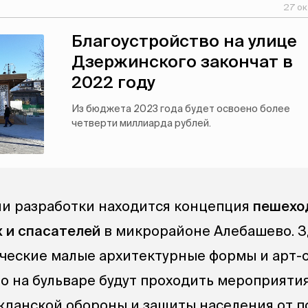
27 ок
Благоустройство на улице
Дзержинского закончат в
2022 году
Из бюджета 2023 года будет освоено более
четверти миллиарда рублей.
дии разработки находится концепция
пешехо
 и спасателей
в микрорайоне Алебашево. З
еские малые архитектурные формы и арт-
то на бульваре будут проходить мероприяти
жданской обороны и защиты населения от 