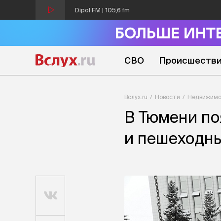
Dipol FM | 105,6 fm
СВО
Происшеств
Вслух.ru
Новости
Недвижимо
В Тюмени по
и пешеходны