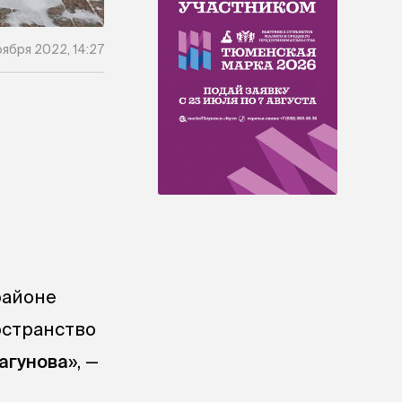
оября 2022, 14:27
районе
остранство
агунова
», —