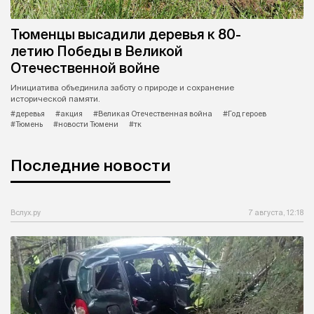
Тюменцы высадили деревья к 80-
летию Победы в Великой
Отечественной войне
Инициатива объединила заботу о природе и сохранение
исторической памяти.
#деревья
#акция
#Великая Отечественная война
#Год героев
#Тюмень
#новости Тюмени
#тк
Последние новости
Вслух.ру
7 августа, 12:18