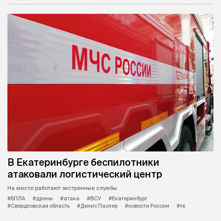
В Екатеринбурге беспилотники
атаковали логистический центр
На месте работают экстренные службы.
#БПЛА
#дроны
#атака
#ВСУ
#Екатеринбург
#Свердловская область
#Денис Паслер
#новости России
#тк