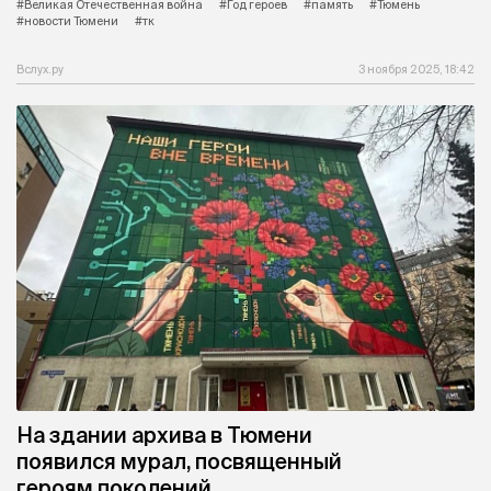
#Великая Отечественная война
#Год героев
#память
#Тюмень
#новости Тюмени
#тк
Вслух.ру
3 ноября 2025, 18:42
На здании архива в Тюмени
появился мурал, посвященный
героям поколений