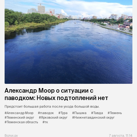
Александр Моор о ситуации с
паводком: Новых подтоплений нет
Предстоит большая работа после ухода большой воды.
#Александр Моор
#паводок
#Тура
#Пышма
#Тавда
#Тюмень
#Тюменский округ
#Ярковский округ
#Нижнетавдинский округ
#Тюменская область
#тк
Вслух.ру
7 августа, 11:14