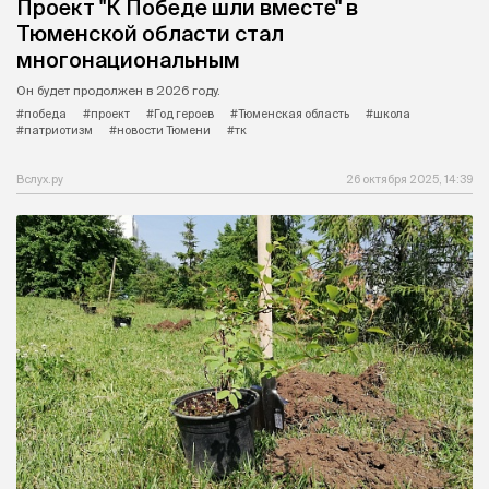
Проект "К Победе шли вместе" в
Тюменской области стал
многонациональным
Он будет продолжен в 2026 году.
#победа
#проект
#Год героев
#Тюменская область
#школа
#патриотизм
#новости Тюмени
#тк
Вслух.ру
26 октября 2025, 14:39