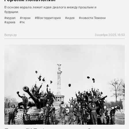
В основе мурала лежит идея диалога между прошлым и
будущим.
#мурал
#герои
#Моя территория
#идея
#новости Тюмени
#архив
#тк
Вслух.ру
3 ноября 2025, 16:53