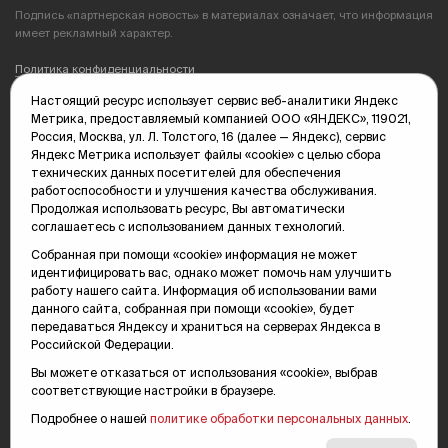
Подпись «партнерская новость» в материалах означает, что информация
имеет рекламный характер.
Политика конфиденциальности
Настоящий ресурс использует сервис веб-аналитики Яндекс
Редакция: 625035, Тюмень, пр. Геологоразведчиков, 28А
Метрика, предоставляемый компанией ООО «ЯНДЕКС», 119021,
(3452) 68-89-05
Россия, Москва, ул. Л. Толстого, 16 (далее — Яндекс), сервис
edit@vsluh.ru
Яндекс Метрика использует файлы «cookie» с целью сбора
технических данных посетителей для обеспечения
Главный редактор: Панкина Т.Ю.
работоспособности и улучшения качества обслуживания.
kika@vsluh.ru
Продолжая использовать ресурс, Вы автоматически
соглашаетесь с использованием данных технологий.
По вопросам рекламы:
(3452) 68-89-78
Собранная при помощи «cookie» информация не может
kotovaev@sibinformburo.ru
идентифицировать вас, однако может помочь нам улучшить
mim@vsluh.ru
работу нашего сайта. Информация об использовании вами
данного сайта, собранная при помощи «cookie», будет
передаваться Яндексу и храниться на серверах Яндекса в
Российской Федерации.
Вы можете отказаться от использования «cookie», выбрав
соответствующие настройки в браузере.
Подробнее о нашей
политике обработки персональных данных
.
© 2000-2026 Тюменская интернет-газета «Вслух.ру»
16+