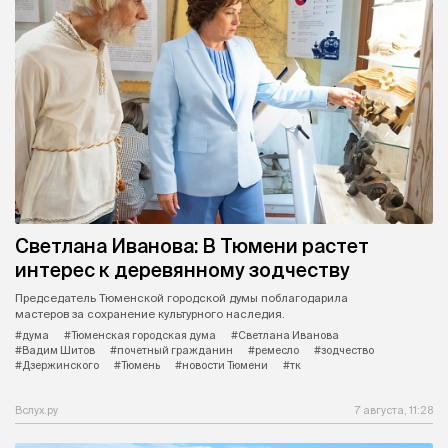
Светлана Иванова: В Тюмени растет
интерес к деревянному зодчеству
Председатель Тюменской городской думы поблагодарила
мастеров за сохранение культурного наследия.
#дума
#Тюменская городская дума
#Светлана Иванова
#Вадим Шитов
#почетный гражданин
#ремесло
#зодчество
#Дзержинского
#Тюмень
#новости Тюмени
#тк
Вслух.ру
7 августа, 11:28