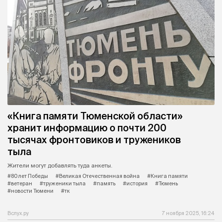
«Книга памяти Тюменской области»
хранит информацию о почти 200
тысячах фронтовиков и тружеников
тыла
Жители могут добавлять туда анкеты.
#80 лет Победы
#Великая Отечественная война
#Книга памяти
#ветеран
#труженики тыла
#память
#история
#Тюмень
#новости Тюмени
#тк
Вслух.ру
7 ноября 2025, 16:24