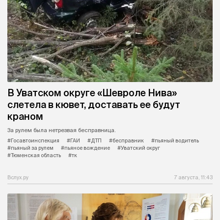
В Уватском округе «Шевроле Нива»
слетела в кювет, доставать ее будут
краном
За рулем была нетрезвая бесправница.
#Госавтоинспекция
#ГАИ
#ДТП
#бесправник
#пьяный водитель
#пьяный за рулем
#пьяное вождение
#Уватский округ
#Тюменская область
#тк
Вслух.ру
7 августа, 11:43