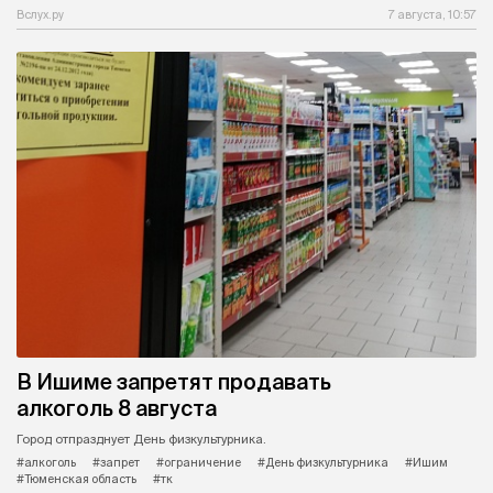
Вслух.ру
7 августа, 10:57
В Ишиме запретят продавать
алкоголь 8 августа
Город отпразднует День физкультурника.
#алкоголь
#запрет
#ограничение
#День физкультурника
#Ишим
#Тюменская область
#тк