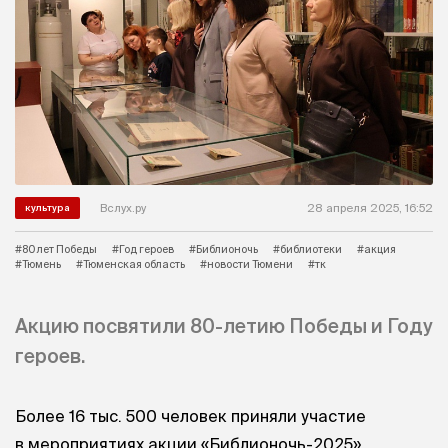
Вслух.ру
28 апреля 2025, 16:52
культура
#80 лет Победы
#Год героев
#Библионочь
#библиотеки
#акция
#Тюмень
#Тюменская область
#новости Тюмени
#тк
Акцию посвятили 80-летию Победы и Году
героев.
Более 16 тыс. 500 человек приняли участие
в мероприятиях акции «Библионочь-2025»