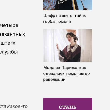
Шифр на щите: тайны
герба Тюмени
 четыре
вакантных
эштег»
-службы
Мода из Парижа: как
одевались тюменцы до
революции
тя какое-то