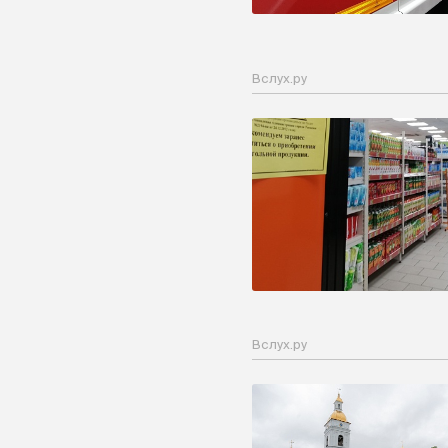
Вслух.ру
Вслух.ру