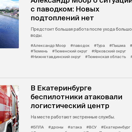
Александр Моор о ситуаци
с паводком: Новых
подтоплений нет
Предстоит большая работа после ухода большо
воды.
#Александр Моор
#паводок
#Тура
#Пышма
#Тюмень
#Тюменский округ
#Ярковский округ
#Нижнетавдинский округ
#Тюменская область
В Екатеринбурге
беспилотники атаковали
логистический центр
На месте работают экстренные службы.
#БПЛА
#дроны
#атака
#ВСУ
#Екатеринбург