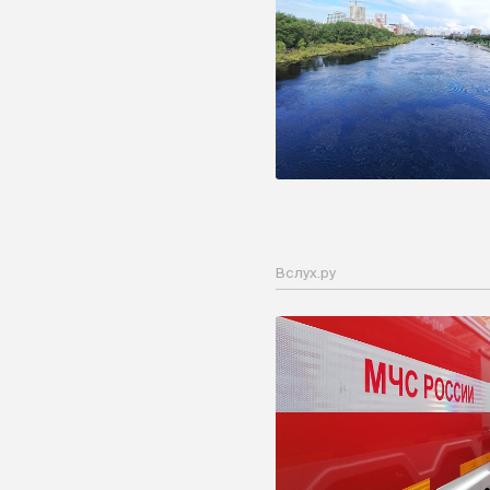
Вслух.ру