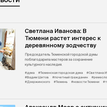
Светлана Иванова: В
Тюмени растет интерес к
деревянному зодчеству
Председатель Тюменской городской думы
поблагодарила мастеров за сохранение
культурного наследия.
#дума
#Тюменская городская дума
#Светлана 
#Вадим Шитов
#почетный гражданин
#ремесл
#Дзержинского
#Тюмень
#новости Тюмени
#т