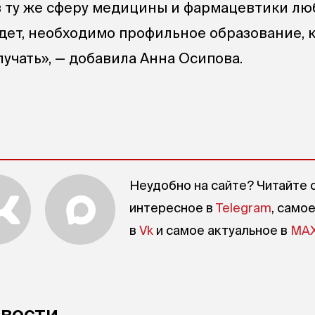
в ту же сферу медицины и фармацевтики лю
ет, необходимо профильное образование, 
учать», — добавила Анна Осипова.
Неудобно на сайте? Читайте 
интересное в
Telegram
, само
в
Vk
и самое актуальное в
MA
овости