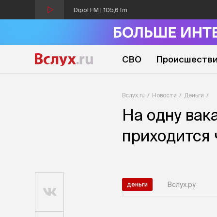
Dipol FM | 105,6 fm
СВО
Происшеств
Вслух.ru
Новости
Деньги
На одну вак
приходится
Вслух.ру
деньги