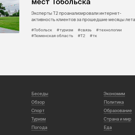
мест Тобольска
Эксперты Т2 проанализировали интернет-
активность клиентов за прошедшие месяцы лета
#Тобольск
#туризм
#связь
#технологии
#Тюменская область
#Т2
#тк
Беседы
Экономим
Обзор
Политика
Спорт
Образование
Туризм
Страна и мир
Погода
Еда