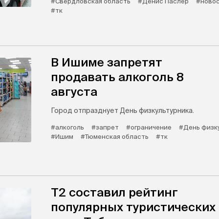
#Свердловская область
#Денис Паслер
#новос
#тк
В Ишиме запретят
продавать алкоголь 8
августа
Город отпразднует День физкультурника.
#алкоголь
#запрет
#ограничение
#День физк
#Ишим
#Тюменская область
#тк
Т2 составил рейтинг
популярных туристических