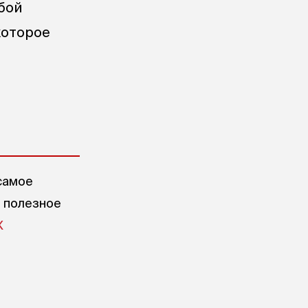
бой
которое
самое
е полезное
X