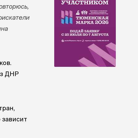
овторюсь,
Соискатели
нна
ков.
из ДНР
тран,
е зависит