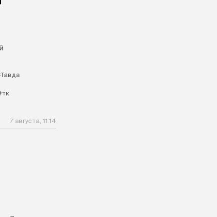
и
й
#Тавда
#тк
7 августа, 11:14