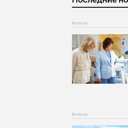
Вслух.ру
Вслух.ру