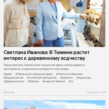
Светлана Иванова: В Тюмени растет
интерес к деревянному зодчеству
Председатель Тюменской городской думы поблагодарила
мастеров за сохранение культурного наследия.
#дума
#Тюменская городская дума
#Светлана Иванова
#Вадим Шитов
#почетный гражданин
#ремесло
#зодчество
#Дзержинского
#Тюмень
#новости Тюмени
#тк
Вслух.ру
7 августа, 11:28