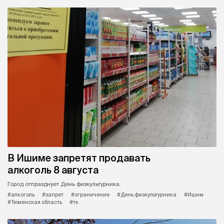
В Ишиме запретят продавать
алкоголь 8 августа
Город отпразднует День физкультурника.
#алкоголь
#запрет
#ограничение
#День физкультурника
#Ишим
#Тюменская область
#тк