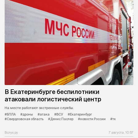
В Екатеринбурге беспилотники
атаковали логистический центр
На месте работают экстренные службы.
#БПЛА
#дроны
#атака
#ВСУ
#Екатеринбург
#Свердловская область
#Денис Паслер
#новости России
#тк
Вслух.ру
7 августа, 10:57