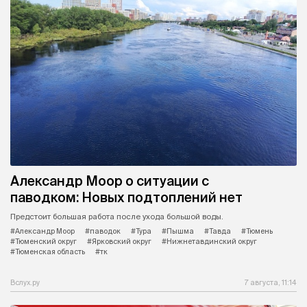
Александр Моор о ситуации с
паводком: Новых подтоплений нет
Предстоит большая работа после ухода большой воды.
#Александр Моор
#паводок
#Тура
#Пышма
#Тавда
#Тюмень
#Тюменский округ
#Ярковский округ
#Нижнетавдинский округ
#Тюменская область
#тк
Вслух.ру
7 августа, 11:14