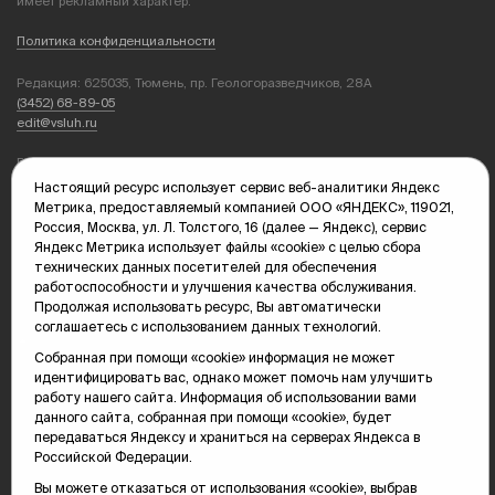
имеет рекламный характер.
Политика конфиденциальности
Редакция: 625035, Тюмень, пр. Геологоразведчиков, 28А
(3452) 68-89-05
edit@vsluh.ru
Главный редактор: Панкина Т.Ю.
kika@vsluh.ru
Настоящий ресурс использует сервис веб-аналитики Яндекс
Метрика, предоставляемый компанией ООО «ЯНДЕКС», 119021,
По вопросам рекламы:
Россия, Москва, ул. Л. Толстого, 16 (далее — Яндекс), сервис
(3452) 68-89-78
Яндекс Метрика использует файлы «cookie» с целью сбора
kotovaev@sibinformburo.ru
технических данных посетителей для обеспечения
mim@vsluh.ru
работоспособности и улучшения качества обслуживания.
Продолжая использовать ресурс, Вы автоматически
соглашаетесь с использованием данных технологий.
Собранная при помощи «cookie» информация не может
идентифицировать вас, однако может помочь нам улучшить
работу нашего сайта. Информация об использовании вами
данного сайта, собранная при помощи «cookie», будет
передаваться Яндексу и храниться на серверах Яндекса в
© 2000-2026 Тюменская интернет-газета «Вслух.ру»
16+
Российской Федерации.
Карта сайта
Вы можете отказаться от использования «cookie», выбрав