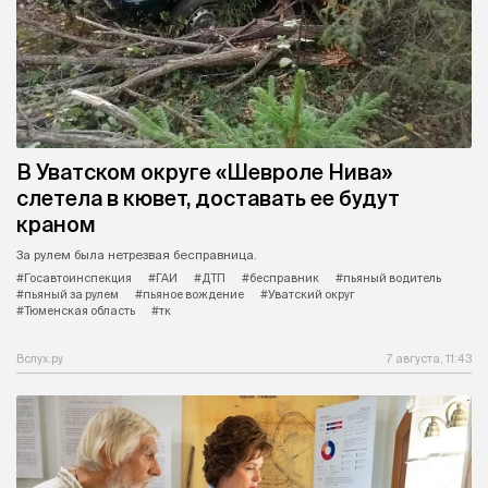
В Уватском округе «Шевроле Нива»
слетела в кювет, доставать ее будут
краном
За рулем была нетрезвая бесправница.
#Госавтоинспекция
#ГАИ
#ДТП
#бесправник
#пьяный водитель
#пьяный за рулем
#пьяное вождение
#Уватский округ
#Тюменская область
#тк
Вслух.ру
7 августа, 11:43