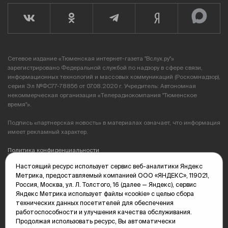
Сетевое издание «Тюменская интернет-газета "Вслух.ру"»
зарегистрировано Федеральной службой по надзору в сфере связи,
информационных технологий и массовых коммуникаций (Роскомнадзор),
серия Эл №ФС77-78856 от 07.08.2020 г. Учредитель: Автономная
некоммерческая организация «Телерадиокомпания "Тюменское
время"».
Подпись «партнерская новость» в материалах означает, что информация
имеет рекламный характер.
Политика конфиденциальности
Настоящий ресурс использует сервис веб-аналитики Яндекс
Редакция: 625035, Тюмень, пр. Геологоразведчиков, 28А
Метрика, предоставляемый компанией ООО «ЯНДЕКС», 119021,
(3452) 68-89-05
Россия, Москва, ул. Л. Толстого, 16 (далее — Яндекс), сервис
edit@vsluh.ru
Яндекс Метрика использует файлы «cookie» с целью сбора
технических данных посетителей для обеспечения
Главный редактор: Панкина Т.Ю.
работоспособности и улучшения качества обслуживания.
kika@vsluh.ru
Продолжая использовать ресурс, Вы автоматически