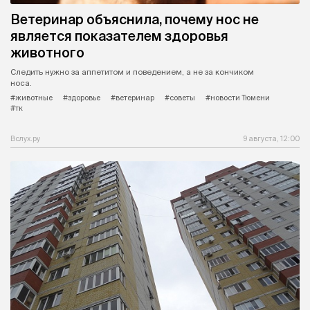
Ветеринар объяснила, почему нос не
является показателем здоровья
животного
Следить нужно за аппетитом и поведением, а не за кончиком
носа.
#животные
#здоровье
#ветеринар
#советы
#новости Тюмени
#тк
Вслух.ру
9 августа, 12:00