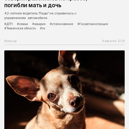
погибли мать и дочь
42-летняя водитель "Лады" не справилась с
управлением автомобиля.
#ДТП
#семья
#авария
#столкновение
#Госавтоинспекция
#Тюменская область
#тк
Вслух.ру
9 августа, 12:31