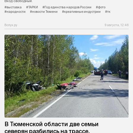
Вход свободный.
#выставка
#ТАРКИ
#Год единства народов России
#фото
#народности
#новости Тюмени
#креативные индустрии
#тк
Вслух.ру
9 августа, 12:46
В Тюменской области две семьи
северян разбились на трассе,