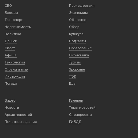
СВО
Происшествия
Беседы
Экономим
Транспорт
Общество
Недвижимость
Обзор
Политика
Культура
Деньги
Подкасты
Спорт
Образование
Афиша
Экономика
Технологии
Туризм
Страна и мир
Здоровье
Инструкция
ТЭК
Погода
Еда
Видео
Галереи
Новости
Темы новостей
Архив новостей
Спецпроекты
Печатное издание
ГИБДД