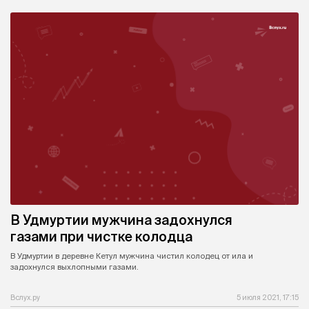
В Удмуртии мужчина задохнулся
газами при чистке колодца
В Удмуртии в деревне Кетул мужчина чистил колодец от ила и
задохнулся выхлопными газами.
Вслух.ру
5 июля 2021, 17:15