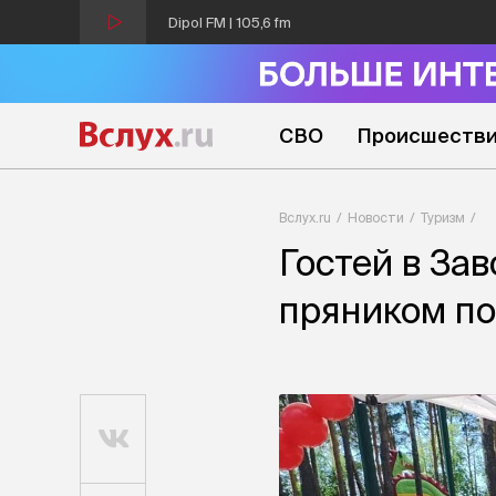
Dipol FM | 105,6 fm
СВО
Происшеств
Вслух.ru
Новости
Туризм
Гостей в За
пряником по