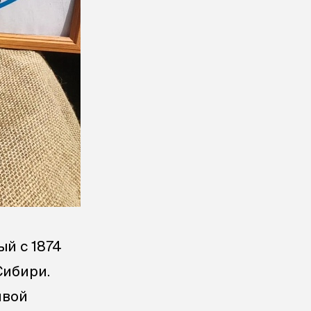
ый с 1874
Сибири.
ивой