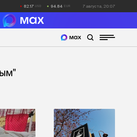
82.17
94.84
7 августа, 20:07
ным"