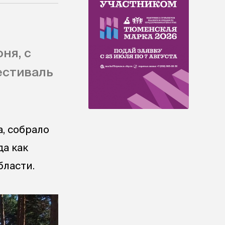
ня, с
естиваль
, собрало
да как
бласти.