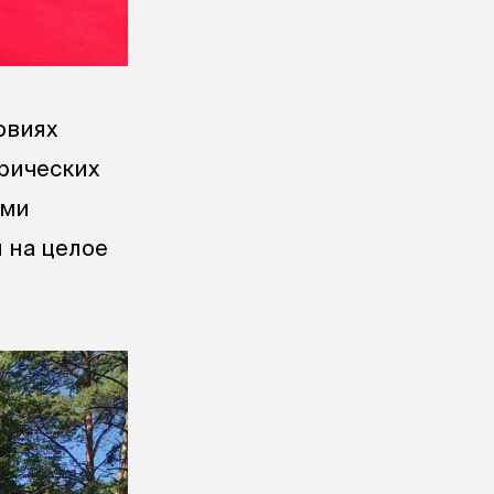
овиях
рических
ами
 на целое