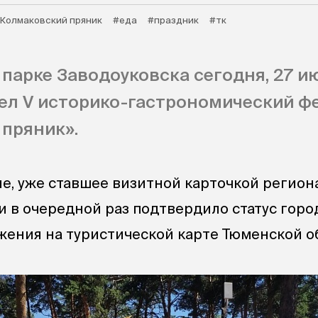
Колмаковский пряник
#еда
#праздник
#тк
парке Заводоуковска сегодня, 27 ию
ел V историко-гастрономический ф
пряник».
, уже ставшее визитной карточкой региона
и в очередной раз подтвердило статус горо
жения на туристической карте Тюменской о