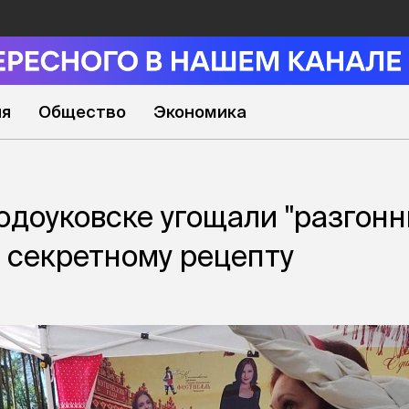
ия
Общество
Экономика
водоуковске угощали "разгон
 секретному рецепту