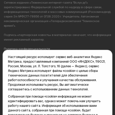
Сетевое издание «Тюменская интернет-газета "Вслух.ру"»
зарегистрировано Федеральной службой по надзору в сфере связи,
информационных технологий и массовых коммуникаций (Роскомнадзор),
серия Эл №ФС77-78856 от 07.08.2020 г. Учредитель: Автономная
некоммерческая организация «Телерадиокомпания "Тюменское
время"».
Подпись «партнерская новость» в материалах означает, что информация
имеет рекламный характер.
Политика конфиденциальности
Настоящий ресурс использует сервис веб-аналитики Яндекс
Редакция: 625035, Тюмень, пр. Геологоразведчиков, 28А
Метрика, предоставляемый компанией ООО «ЯНДЕКС», 119021,
(3452) 68-89-05
Россия, Москва, ул. Л. Толстого, 16 (далее — Яндекс), сервис
edit@vsluh.ru
Яндекс Метрика использует файлы «cookie» с целью сбора
технических данных посетителей для обеспечения
Главный редактор: Панкина Т.Ю.
работоспособности и улучшения качества обслуживания.
kika@vsluh.ru
Продолжая использовать ресурс, Вы автоматически
соглашаетесь с использованием данных технологий.
По вопросам рекламы:
(3452) 68-89-78
Собранная при помощи «cookie» информация не может
kotovaev@sibinformburo.ru
идентифицировать вас, однако может помочь нам улучшить
mim@vsluh.ru
работу нашего сайта. Информация об использовании вами
данного сайта, собранная при помощи «cookie», будет
передаваться Яндексу и храниться на серверах Яндекса в