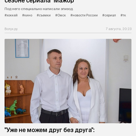
сезоне сериала "Мажор"
Под него специально написали эпизод.
#хоккей
#кино
#съемки
#Омск
#новости России
#сериал
#тк
Вслух.ру
7 августа, 20:23
"Уже не можем друг без друга":