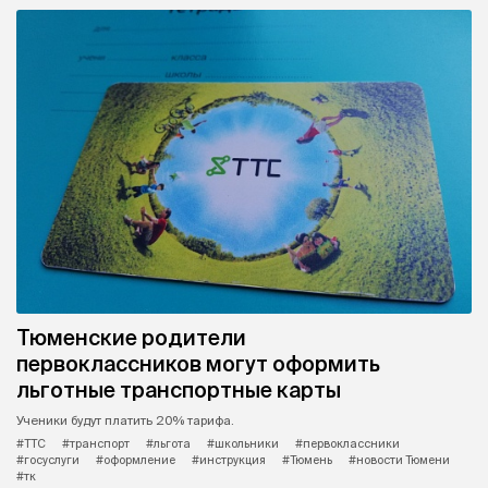
Тюменские родители
первоклассников могут оформить
льготные транспортные карты
Ученики будут платить 20% тарифа.
#ТТС
#транспорт
#льгота
#школьники
#первоклассники
#госуслуги
#оформление
#инструкция
#Тюмень
#новости Тюмени
#тк