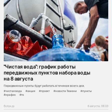
"Чистая вода": график работы
передвижных пунктов набора воды
на 8 августа
Передвижные пункты будут работать в течение всего дня.
#чистая вода
#акция
#проект
#новости Тюмени
#пункты
#нрафик
#тк
Вслух.ру
8 августа, 08:03