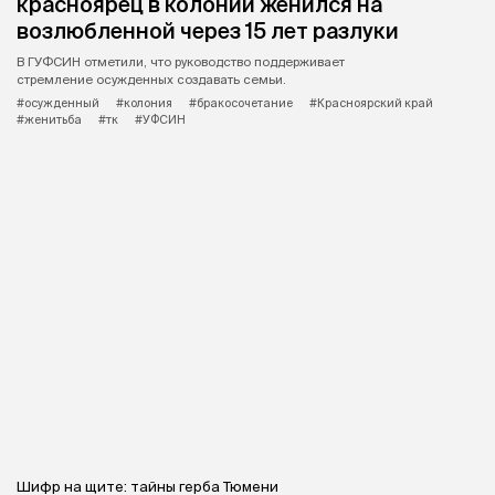
красноярец в колонии женился на
возлюбленной через 15 лет разлуки
В ГУФСИН отметили, что руководство поддерживает
стремление осужденных создавать семьи.
#осужденный
#колония
#бракосочетание
#Красноярский край
#женитьба
#тк
#УФСИН
Шифр на щите: тайны герба Тюмени