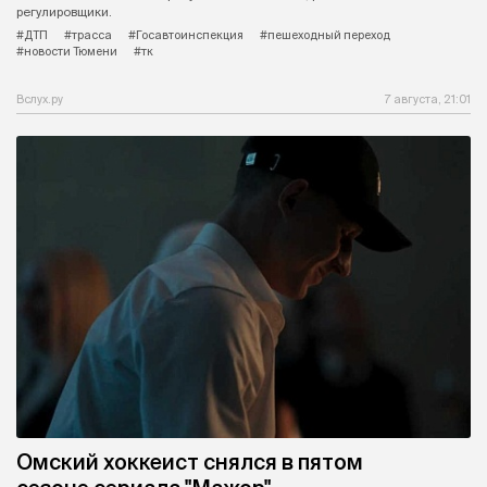
регулировщики.
#ДТП
#трасса
#Госавтоинспекция
#пешеходный переход
#новости Тюмени
#тк
Вслух.ру
7 августа, 21:01
Омский хоккеист снялся в пятом