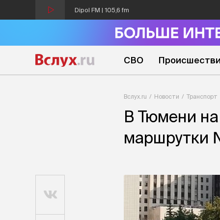
Dipol FM | 105,6 fm
СВО
Происшеств
Вслух.ru
Новости
Транспорт
В Тюмени на
маршрутки 