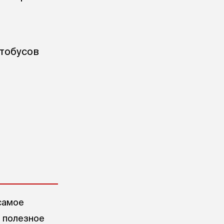
тобусов
самое
е полезное