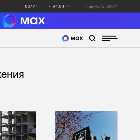
82.17
94.84
7 августа, 20:41
жения