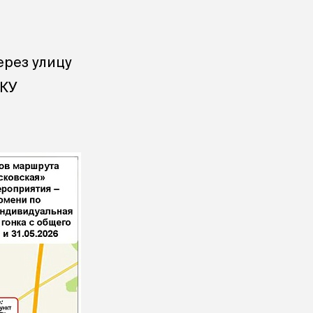
ерез улицу
МКУ