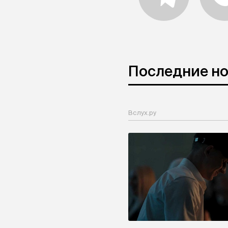
Последние н
Вслух.ру