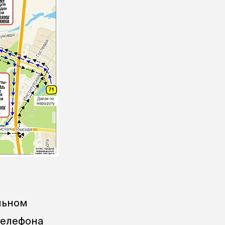
льном
телефона