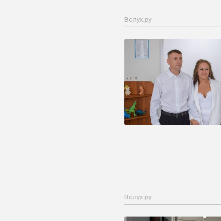
Вслух.ру
Вслух.ру