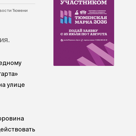
вости Тюмени
ия.
педному
тарта»
на улице
Коровина
действовать