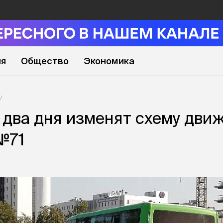
ия
Общество
Экономика
 два дня изменят схему дви
№71