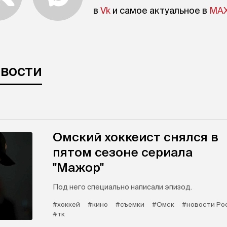
в
Vk
и самое актуальное в
MA
овости
Омский хоккеист снялся в
пятом сезоне сериала
"Мажор"
Под него специально написали эпизод.
#хоккей
#кино
#съемки
#Омск
#новости Ро
#тк