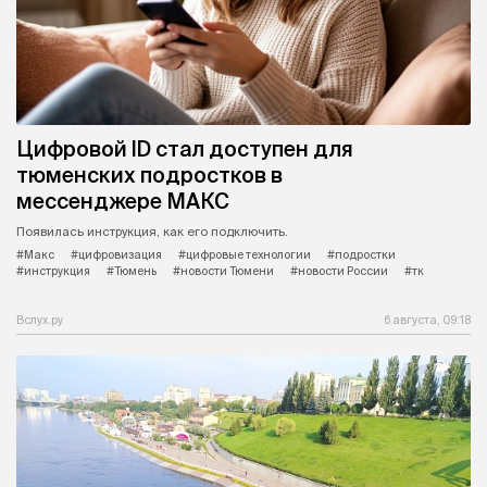
Цифровой ID стал доступен для
тюменских подростков в
мессенджере МАКС
Появилась инструкция, как его подключить.
#Макс
#цифровизация
#цифровые технологии
#подростки
#инструкция
#Тюмень
#новости Тюмени
#новости России
#тк
Вслух.ру
6 августа, 09:18