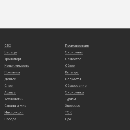
СВО
Происшествия
Беседы
Экономим
Транспорт
Общество
Недвижимость
Обзор
Политика
Культура
Деньги
Подкасты
Спорт
Образование
Афиша
Экономика
Технологии
Туризм
Страна и мир
Здоровье
Инструкция
ТЭК
Погода
Еда