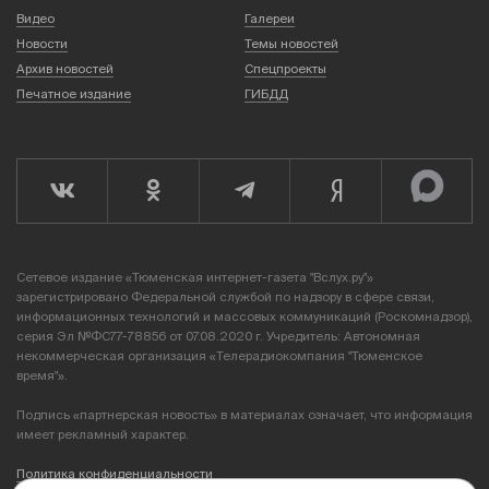
Видео
Галереи
Новости
Темы новостей
Архив новостей
Спецпроекты
Печатное издание
ГИБДД
Сетевое издание «Тюменская интернет-газета "Вслух.ру"»
зарегистрировано Федеральной службой по надзору в сфере связи,
информационных технологий и массовых коммуникаций (Роскомнадзор),
серия Эл №ФС77-78856 от 07.08.2020 г. Учредитель: Автономная
некоммерческая организация «Телерадиокомпания "Тюменское
время"».
Подпись «партнерская новость» в материалах означает, что информация
имеет рекламный характер.
Политика конфиденциальности