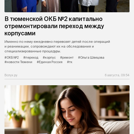
В тюменской ОКБ №2 капитально
отремонтировали переход между
корпусами
Именно по нему ежедневно перевозят детей после операций
и реанимации, сопровождают их на обследования и
специализированные процедуры.
#ОКБ №2
#переход
#корпус
#ремонт
#Ольга Швецова
#новости Тюмени
#Единая Россия
#тк
Вслух.ру
6 августа, 09:54