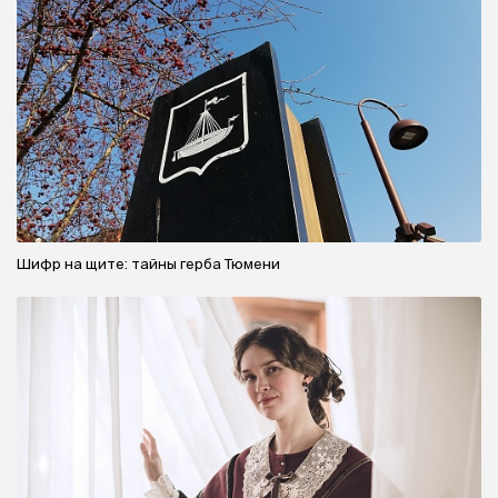
Шифр на щите: тайны герба Тюмени