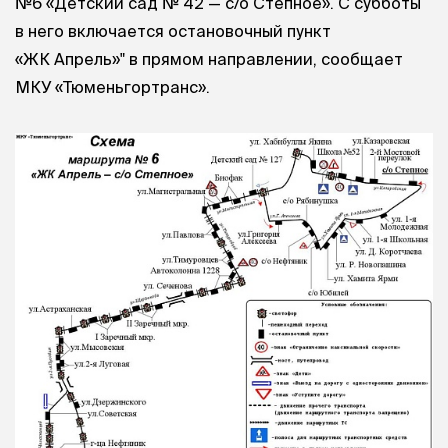
№6 «Детский сад № 42 — с/о Степное». С субботы
в него включается остановочный пункт
«ЖК Апрель»" в прямом направлении, сообщает
МКУ «Тюменьгортранс».