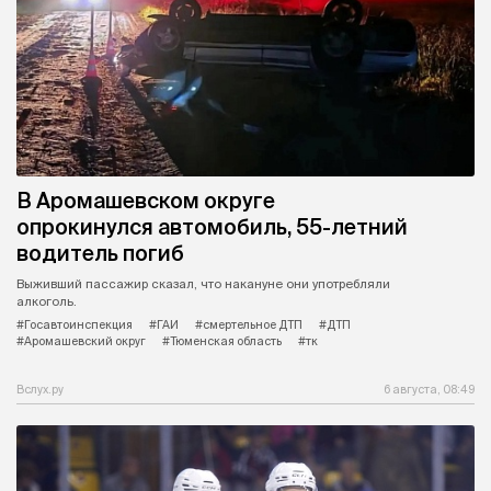
В Аромашевском округе
опрокинулся автомобиль, 55-летний
водитель погиб
Выживший пассажир сказал, что накануне они употребляли
алкоголь.
#Госавтоинспекция
#ГАИ
#смертельное ДТП
#ДТП
#Аромашевский округ
#Тюменская область
#тк
Вслух.ру
6 августа, 08:49