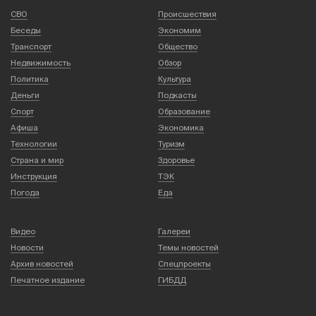
СВО
Происшествия
Беседы
Экономим
Транспорт
Общество
Недвижимость
Обзор
Политика
Культура
Деньги
Подкасты
Спорт
Образование
Афиша
Экономика
Технологии
Туризм
Страна и мир
Здоровье
Инструкция
ТЭК
Погода
Еда
Видео
Галереи
Новости
Темы новостей
Архив новостей
Спецпроекты
Печатное издание
ГИБДД