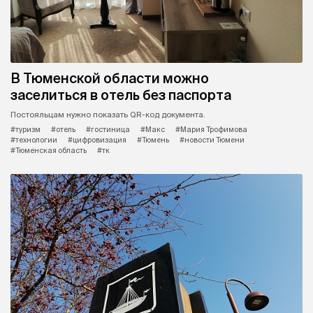
В Тюменской области можно
заселиться в отель без паспорта
Постояльцам нужно показать QR-код документа.
#туризм
#отель
#гостиница
#Макс
#Мария Трофимова
#технологии
#цифровизация
#Тюмень
#новости Тюмени
#Тюменская область
#тк