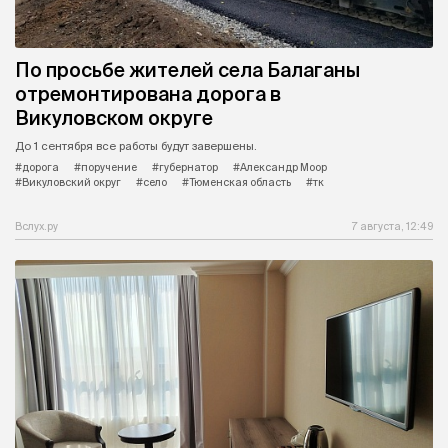
По просьбе жителей села Балаганы
отремонтирована дорога в
Викуловском округе
До 1 сентября все работы будут завершены.
#дорога
#поручение
#губернатор
#Александр Моор
#Викуловский округ
#село
#Тюменская область
#тк
Вслух.ру
7 августа, 12:49