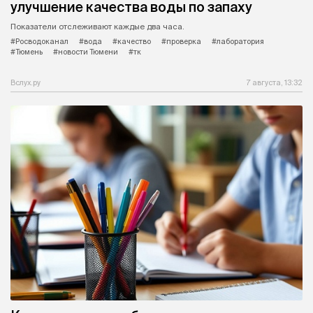
улучшение качества воды по запаху
Показатели отслеживают каждые два часа.
#Росводоканал
#вода
#качество
#проверка
#лаборатория
#Тюмень
#новости Тюмени
#тк
Вслух.ру
7 августа, 13:32