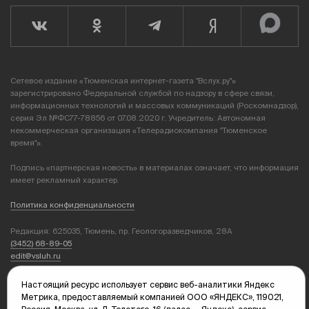
Сетевое издание «Тюменская интернет-газета "Вслух.ру"»
зарегистрировано Федеральной службой по надзору в сфере связи,
информационных технологий и массовых коммуникаций (Роскомнадзор),
серия Эл №ФС77-78856 от 07.08.2020 г. Учредитель: Автономная
некоммерческая организация «Телерадиокомпания "Тюменское
время"».
Подпись «партнерская новость» в материалах означает, что информация
имеет рекламный характер.
Политика конфиденциальности
Редакция: 625035, Тюмень, пр. Геологоразведчиков, 28А
(3452) 68-89-05
edit@vsluh.ru
Главный редактор: Панкина Т.Ю.
Настоящий ресурс использует сервис веб-аналитики Яндекс
kika@vsluh.ru
Метрика, предоставляемый компанией ООО «ЯНДЕКС», 119021,