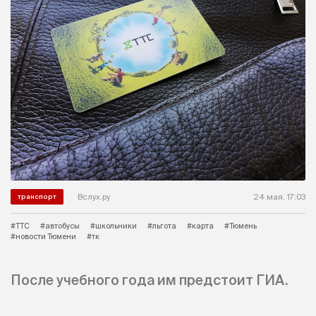
Вслух.ру
24 мая, 17:03
транспорт
#ТТС
#автобусы
#школьники
#льгота
#карта
#Тюмень
#новости Тюмени
#тк
После учебного года им предстоит ГИА.