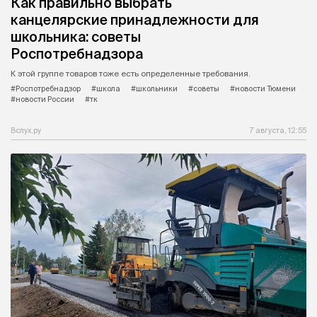
Как правильно выбрать
канцелярские принадлежности для
школьника: советы
Роспотребнадзора
К этой группе товаров тоже есть определенные требования.
#Роспотребнадзор
#школа
#школьники
#советы
#новости Тюмени
#новости России
#тк
Вслух.ру
7 августа, 12:55