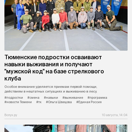
Тюменские подростки осваивают
навыки выживания и получают
"мужской код" на базе стрелкового
клуба
Особое внимание уделяется приемам первой помощи,
действиям в нештатных ситуациях и выживанию в лесу.
#подростки
#смена
#навыки
#выживание
#программа
#новости Тюмени
#тк
#Ольга Швецова
#Единая Россия
Вслух.ру
10 августа, 14:04