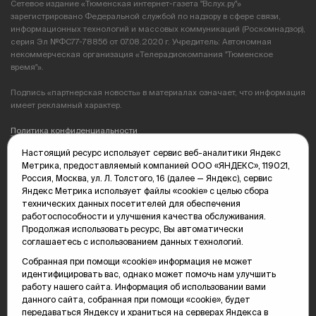
Сетевое издание «Тюменская интернет-газета "Вслух.ру"»
зарегистрировано Федеральной службой по надзору в сфере связи,
информационных технологий и массовых коммуникаций (Роскомнадзор),
серия Эл №ФС77-78856 от 07.08.2020 г. Учредитель: Автономная
некоммерческая организация «Телерадиокомпания "Тюменское
время"».
Подпись «партнерская новость» в материалах означает, что информация
имеет рекламный характер.
Политика конфиденциальности
Настоящий ресурс использует сервис веб-аналитики Яндекс
Редакция: 625035, Тюмень, пр. Геологоразведчиков, 28А
Метрика, предоставляемый компанией ООО «ЯНДЕКС», 119021,
(3452) 68-89-05
Россия, Москва, ул. Л. Толстого, 16 (далее — Яндекс), сервис
edit@vsluh.ru
Яндекс Метрика использует файлы «cookie» с целью сбора
технических данных посетителей для обеспечения
Главный редактор: Панкина Т.Ю.
работоспособности и улучшения качества обслуживания.
kika@vsluh.ru
Продолжая использовать ресурс, Вы автоматически
соглашаетесь с использованием данных технологий.
По вопросам рекламы:
(3452) 68-89-78
Собранная при помощи «cookie» информация не может
kotovaev@sibinformburo.ru
идентифицировать вас, однако может помочь нам улучшить
mim@vsluh.ru
работу нашего сайта. Информация об использовании вами
данного сайта, собранная при помощи «cookie», будет
передаваться Яндексу и храниться на серверах Яндекса в