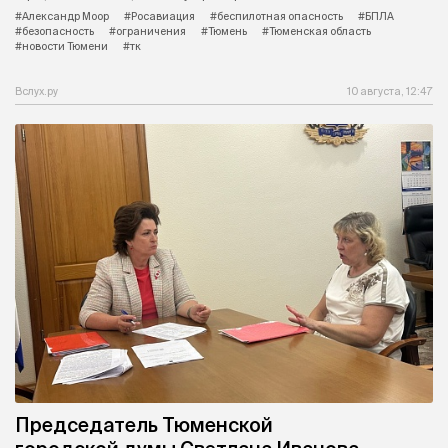
#Александр Моор
#Росавиация
#беспилотная опасность
#БПЛА
#безопасность
#ограничения
#Тюмень
#Тюменская область
#новости Тюмени
#тк
Вслух.ру
10 августа, 12:47
Председатель Тюменской