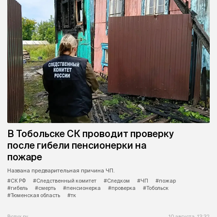
В Тобольске СК проводит проверку
после гибели пенсионерки на
пожаре
Названа предварительная причина ЧП.
#СК РФ
#Следственный комитет
#Следком
#ЧП
#пожар
#гибель
#смерть
#пенсионерка
#проверка
#Тобольск
#Тюменская область
#тк
Вслух.ру
10 августа, 13:32