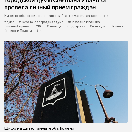
городской думы Светлана Иванова
провела личный прием граждан
Ни одно обращение не останется без внимания, заверила она.
#дума
#Тюменская городская дума
#Светлана Иванова
#личный прием
#СВО
#помощь
#поддержка
#паводок
#Тюмень
#новости Тюмени
#тк
Шифр на щите: тайны герба Тюмени