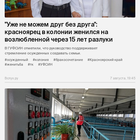
"Уже не можем друг без друга":
красноярец в колонии женился на
возлюбленной через 15 лет разлуки
В ГУФСИН отметили, что руководство поддерживает
стремление осужденных создавать семьи.
#осужденный
#колония
#бракосочетание
#Красноярский край
#женитьба
#тк
#УФСИН
Вслух.ру
7 августа, 19:45