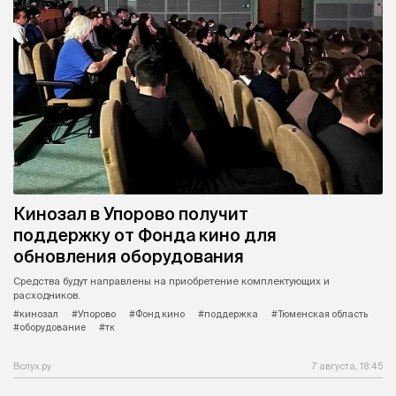
Кинозал в Упорово получит
поддержку от Фонда кино для
обновления оборудования
Средства будут направлены на приобретение комплектующих и
расходников.
#кинозал
#Упорово
#Фонд кино
#поддержка
#Тюменская область
#оборудование
#тк
Вслух.ру
7 августа, 18:45