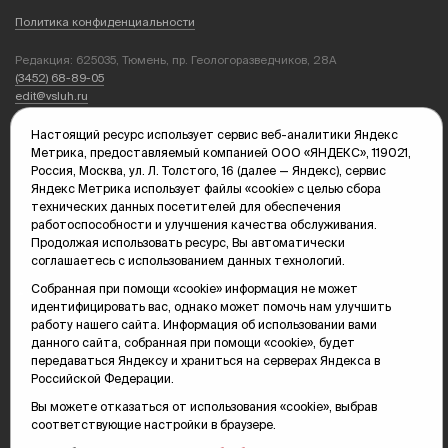
Политика конфиденциальности
Редакция: 625035, Тюмень, пр. Геологоразведчиков, 28А
(3452) 68-89-05
edit@vsluh.ru
Главный редактор: Панкина Т.Ю.
Настоящий ресурс использует сервис веб-аналитики Яндекс
kika@vsluh.ru
Метрика, предоставляемый компанией ООО «ЯНДЕКС», 119021,
Россия, Москва, ул. Л. Толстого, 16 (далее — Яндекс), сервис
По вопросам рекламы:
Яндекс Метрика использует файлы «cookie» с целью сбора
(3452) 68-89-78
технических данных посетителей для обеспечения
kotovaev@sibinformburo.ru
работоспособности и улучшения качества обслуживания.
mim@vsluh.ru
Продолжая использовать ресурс, Вы автоматически
соглашаетесь с использованием данных технологий.
Собранная при помощи «cookie» информация не может
идентифицировать вас, однако может помочь нам улучшить
работу нашего сайта. Информация об использовании вами
данного сайта, собранная при помощи «cookie», будет
передаваться Яндексу и храниться на серверах Яндекса в
Российской Федерации.
© 2000-2026 Тюменская интернет-газета «Вслух.ру»
16+
Карта сайта
Вы можете отказаться от использования «cookie», выбрав
соответствующие настройки в браузере.