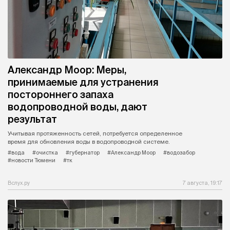
Александр Моор: Меры,
принимаемые для устранения
постороннего запаха
водопроводной воды, дают
результат
Учитывая протяженность сетей, потребуется определенное
время для обновления воды в водопроводной системе.
#вода
#очистка
#губернатор
#Александр Моор
#водозабор
#новости Тюмени
#тк
Вслух.ру
7 августа, 19:17