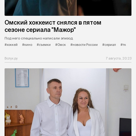
Омский хоккеист снялся в пятом
сезоне сериала "Мажор"
Под него специально написали эпизод.
#хоккей
#кино
#съемки
#Омск
#новости России
#сериал
#тк
Вслух.ру
7 августа, 20:23