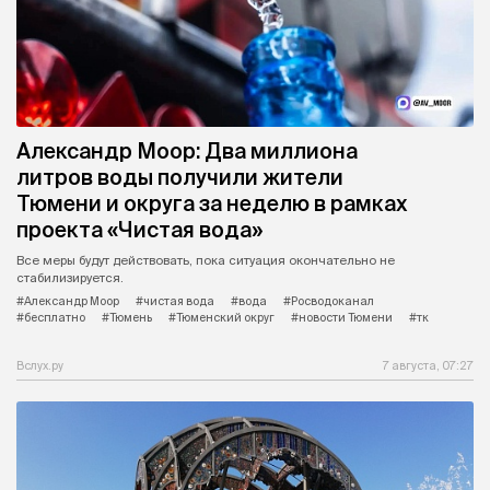
Александр Моор: Два миллиона
литров воды получили жители
Тюмени и округа за неделю в рамках
проекта «Чистая вода»
Все меры будут действовать, пока ситуация окончательно не
стабилизируется.
#Александр Моор
#чистая вода
#вода
#Росводоканал
#бесплатно
#Тюмень
#Тюменский округ
#новости Тюмени
#тк
Вслух.ру
7 августа, 07:27