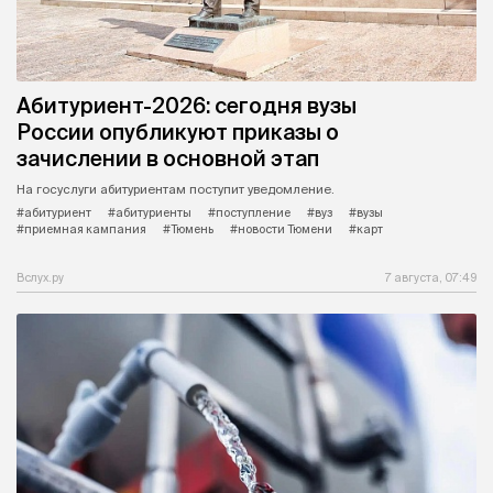
Абитуриент-2026: сегодня вузы
России опубликуют приказы о
зачислении в основной этап
На госуслуги абитуриентам поступит уведомление.
#абитуриент
#абитуриенты
#поступление
#вуз
#вузы
#приемная кампания
#Тюмень
#новости Тюмени
#карт
Вслух.ру
7 августа, 07:49