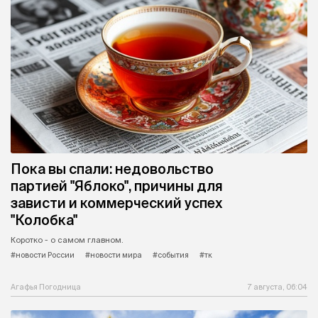
Пока вы спали: недовольство
партией "Яблоко", причины для
зависти и коммерческий успех
"Колобка"
Коротко - о самом главном.
#новости России
#новости мира
#события
#тк
Агафья Погодница
7 августа, 06:04