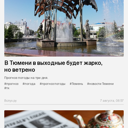
В Тюмени в выходные будет жарко,
но ветрено
Прогноз погоды на три дня.
#прогноз
#погода
#прогноз погоды
#Тюмень
#новости Тюмени
#тк
Вслух.ру
7 августа, 06:57