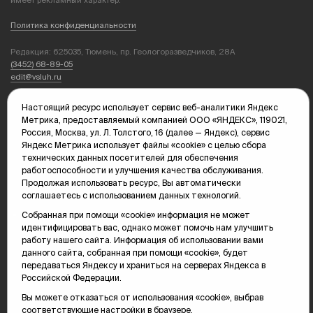
Политика конфиденциальности
Редакция: 625035, Тюмень, пр. Геологоразведчиков, 28А
(3452) 68-89-05
edit@vsluh.ru
Главный редактор: Панкина Т.Ю.
Настоящий ресурс использует сервис веб-аналитики Яндекс
kika@vsluh.ru
Метрика, предоставляемый компанией ООО «ЯНДЕКС», 119021,
Россия, Москва, ул. Л. Толстого, 16 (далее — Яндекс), сервис
По вопросам рекламы:
Яндекс Метрика использует файлы «cookie» с целью сбора
(3452) 68-89-78
технических данных посетителей для обеспечения
kotovaev@sibinformburo.ru
работоспособности и улучшения качества обслуживания.
mim@vsluh.ru
Продолжая использовать ресурс, Вы автоматически
соглашаетесь с использованием данных технологий.
Собранная при помощи «cookie» информация не может
идентифицировать вас, однако может помочь нам улучшить
работу нашего сайта. Информация об использовании вами
данного сайта, собранная при помощи «cookie», будет
передаваться Яндексу и храниться на серверах Яндекса в
Российской Федерации.
© 2000-2026 Тюменская интернет-газета «Вслух.ру»
16+
Карта сайта
Вы можете отказаться от использования «cookie», выбрав
соответствующие настройки в браузере.